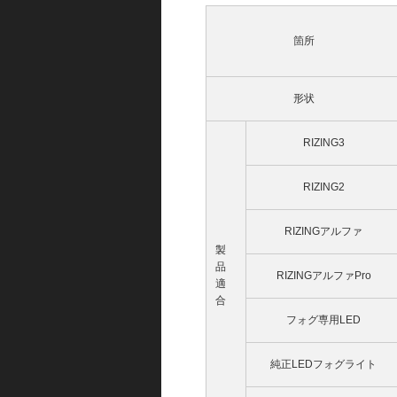
箇所
形状
RIZING3
RIZING2
RIZINGアルファ
製
品
RIZINGアルファPro
適
合
フォグ専用LED
純正LEDフォグライト