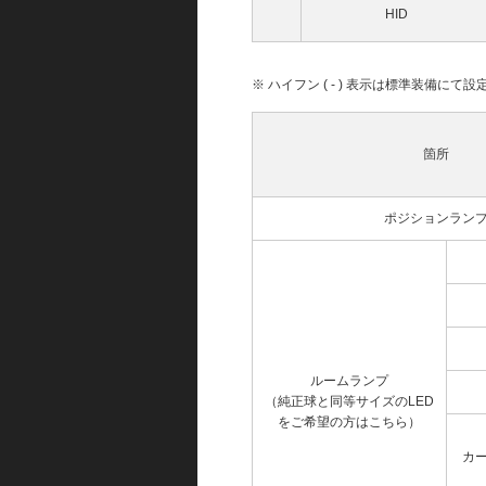
HID
※ ハイフン ( - ) 表示は標準装備に
箇所
ポジションラン
ルームランプ
（純正球と同等サイズのLED
をご希望の方はこちら）
カ