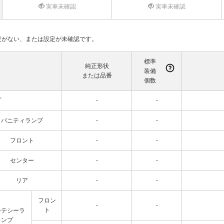
実車未確認
実車未確認
て設定がない、または設定が未確認です。
標準
純正形状
装備
または品番
個数
プ
-
-
バニティランプ
-
-
フロント
-
-
センター
-
-
リア
-
-
フロン
-
-
ト
ーテシーラ
ンプ