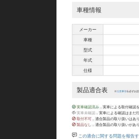
車種情報
メーカー
車種
型式
年式
仕様
製品適合表
※
注意事項
を必ずお読
実車確認済み
.. 実車による取付確
実車未確認
.. 実車による確認はま
取付不可
.. 適合製品の取り扱いは
製品なし
.. 適合製品の取り扱いがあ
この適合に関する問題を報告す