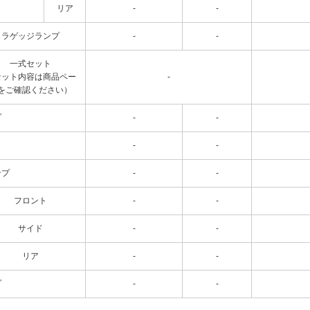
リア
-
-
ラゲッジランプ
-
-
一式セット
セット内容は商品ペー
-
をご確認ください）
プ
-
-
-
-
ンプ
-
-
フロント
-
-
サイド
-
-
リア
-
-
プ
-
-