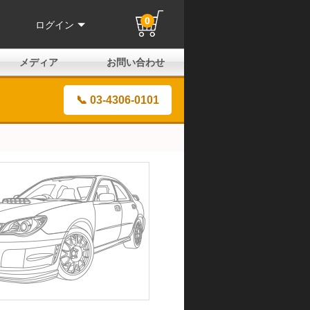
0
ログイン
メディア
お問い合わせ
はじめての方へ
よくある質問
電話でのお問い合わせ
メールお問い合わせ
全国取扱店
全国取付協力店
業販申請フォーム
製品保証申請のご案内
ユーザー登録（保証）
📞 03-4306-0101