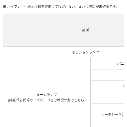
※ ハイフン ( - ) 表示は標準装備にて設定がない、または設定が未確認です。
箇所
ポジションランプ
バニ
フ
セ
ルームランプ
（純正球と同等サイズのLEDをご希望の方はこちら）
カーテシーラン