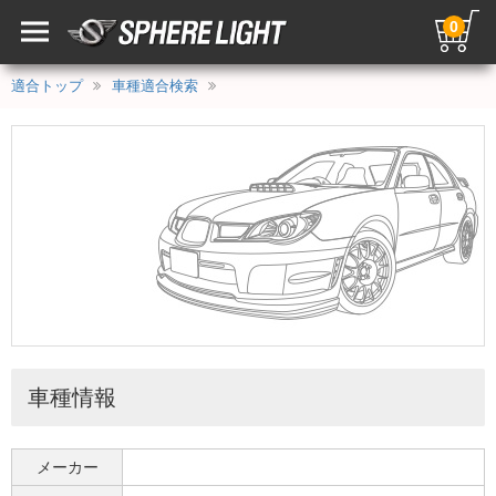
0
適合トップ
車種適合検索
車種情報
メーカー