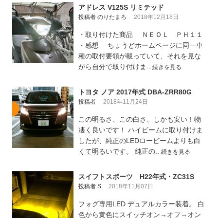
アドレス V125S リミテッド
投稿者 のりたまろ
2018年12月18日
・取り付けた商品 ＮＥＯＬ ＰＨ１１
・感想 ちょうどホームページに同一車
種の取付要領が載っていて、それを見な
がら自分で取り付けま..
続きを見る
トヨタ ノア 2017年式 DBA-ZRR80G
投稿者
2018年11月24日
この明るさ、この白さ、しかも安い！物
凄く良いです！ ハイビームに取り付けま
したが、純正のLEDロービームよりも白
くて明るいです。 純正の..
続きを見る
スイフトスポーツ H22年式・ZC31S
投稿者 S
2018年11月07日
フォグ専用LED デュアルカラー装着。 白
色から黄色にスイッチオン→オフ→オン