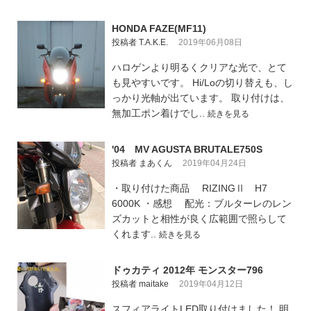
HONDA FAZE(MF11)
投稿者 T.A.K.E.
2019年06月08日
ハロゲンより明るくクリアな光で、とて
も見やすいです。 Hi/Loの切り替えも、し
っかり光軸が出ています。 取り付けは、
無加工ポン着けでし..
続きを見る
'04 MV AGUSTA BRUTALE750S
投稿者 まあくん
2019年04月24日
・取り付けた商品 RIZINGⅡ H7
6000K ・感想 配光：ブルターレのレン
ズカットと相性が良く広範囲で照らして
くれます..
続きを見る
ドゥカティ 2012年 モンスター796
投稿者 maitake
2019年04月12日
スフィアライトLED取り付けました！ 明