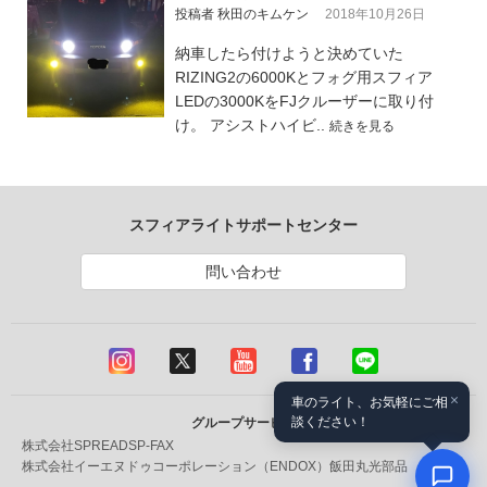
投稿者 秋田のキムケン
2018年10月26日
納車したら付けようと決めていた
RIZING2の6000Kとフォグ用スフィア
LEDの3000KをFJクルーザーに取り付
け。 アシストハイビ..
続きを見る
スフィアライトサポートセンター
問い合わせ
×
車のライト、お気軽にご相
談ください！
グループサービス
株式会社SPREAD
SP-FAX
株式会社イーエヌドゥコーポレーション（ENDOX）
飯田丸光部品