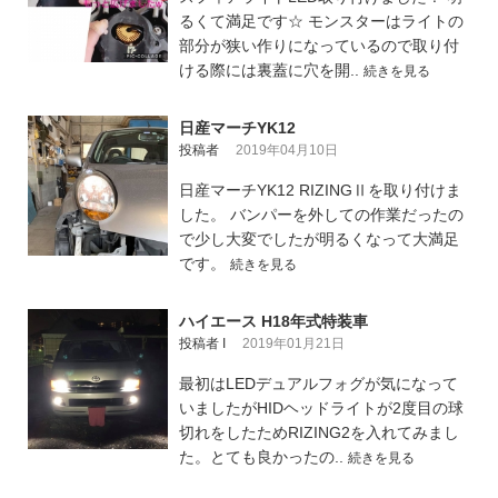
るくて満足です☆ モンスターはライトの
部分が狭い作りになっているので取り付
ける際には裏蓋に穴を開..
続きを見る
日産マーチYK12
投稿者
2019年04月10日
日産マーチYK12 RIZINGⅡを取り付けま
した。 バンパーを外しての作業だったの
で少し大変でしたが明るくなって大満足
です。
続きを見る
ハイエース H18年式特装車
投稿者 I
2019年01月21日
最初はLEDデュアルフォグが気になって
いましたがHIDヘッドライトが2度目の球
切れをしたためRIZING2を入れてみまし
た。とても良かったの..
続きを見る