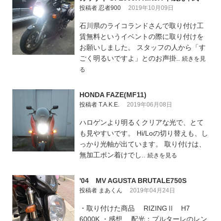
投稿者 忍者900
2019年10月09日
石川県のライコランドさんで取り付け工
賃無料というイベントの際に取り付けを
お願いしました。 スタッフの人から「す
ごく明るいですよ」とのお声掛..
続きを見
る
HONDA FAZE(MF11)
投稿者 T.A.K.E.
2019年06月08日
ハロゲンより明るくクリアな光で、とて
も見やすいです。 Hi/Loの切り替えも、し
っかり光軸が出ています。 取り付けは、
無加工ポン着けでし..
続きを見る
'04 MV AGUSTA BRUTALE750S
投稿者 まあくん
2019年04月24日
・取り付けた商品 RIZINGⅡ H7
6000K ・感想 配光：ブルターレのレン