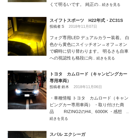
くて明るいです。 純正の..
続きを見る
スイフトスポーツ H22年式・ZC31S
投稿者 S
2018年11月07日
フォグ専用LED デュアルカラー装着。 白
色から黄色にスイッチオン→オフ→オン
で瞬時に切り替わります。 明るさも自車
への視認性も格段に向..
続きを見る
トヨタ カムロード（キャンピングカー
専用車両）
投稿者 鈴木
2018年11月06日
・車種情報 トヨタ カムロード（キャン
ピングカー専用車両） ・取り付けた商
品 RIZING2のH4、6000K ・感想 ..
続きを見る
スバル エクシーガ