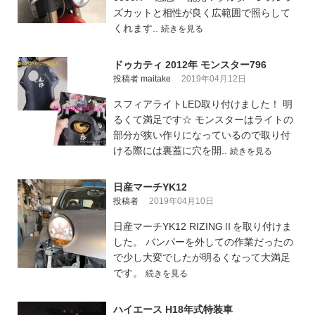
ズカットと相性が良く広範囲で照らして
くれます..
続きを見る
ドゥカティ 2012年 モンスター796
投稿者 maitake
2019年04月12日
スフィアライトLED取り付けました！ 明
るくて満足です☆ モンスターはライトの
部分が狭い作りになっているので取り付
ける際には裏蓋に穴を開..
続きを見る
日産マーチYK12
投稿者
2019年04月10日
日産マーチYK12 RIZINGⅡを取り付けま
した。 バンパーを外しての作業だったの
で少し大変でしたが明るくなって大満足
です。
続きを見る
ハイエース H18年式特装車