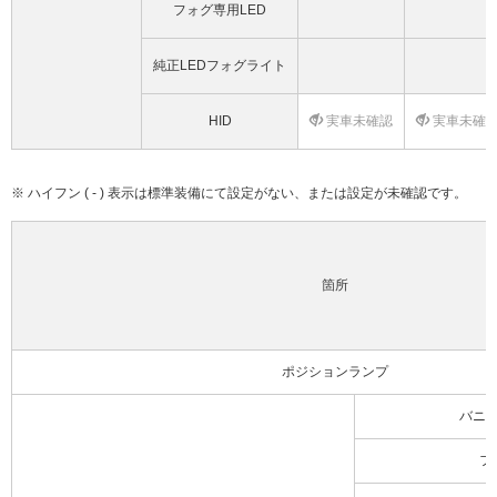
フォグ専用LED
純正LEDフォグライト
HID
実車未確認
実車未確
※ ハイフン ( - ) 表示は標準装備にて設定がない、または設定が未確認です。
箇所
ポジションランプ
バニ
フ