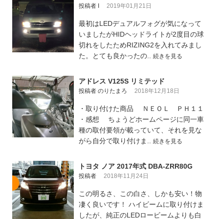
投稿者 I
2019年01月21日
最初はLEDデュアルフォグが気になって
いましたがHIDヘッドライトが2度目の球
切れをしたためRIZING2を入れてみまし
た。とても良かったの..
続きを見る
アドレス V125S リミテッド
投稿者 のりたまろ
2018年12月18日
・取り付けた商品 ＮＥＯＬ ＰＨ１１
・感想 ちょうどホームページに同一車
種の取付要領が載っていて、それを見な
がら自分で取り付けま..
続きを見る
トヨタ ノア 2017年式 DBA-ZRR80G
投稿者
2018年11月24日
この明るさ、この白さ、しかも安い！物
凄く良いです！ ハイビームに取り付けま
したが、純正のLEDロービームよりも白