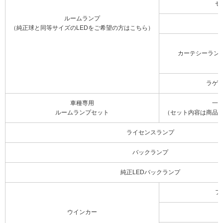
セ
ルームランプ
（純正球と同等サイズのLEDをご希望の方はこちら）
カーテシーラン
ラゲ
車種専用
一
ルームランプセット
（セット内容は商品
ライセンスランプ
バックランプ
純正LEDバックランプ
フ
ウインカー