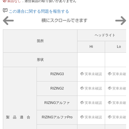
製品なし
.. 適合製品の取り扱いがありません
この適合に関する問題を報告する
ヘッドライト
箇所
Hi
Lo
形状
RIZING3
実車未確認
実車未確
RIZING2
実車未確認
実車未確
RIZINGアルファ
実車未確認
実車未確
製品適合
RIZINGアルファPro
実車未確認
実車未確