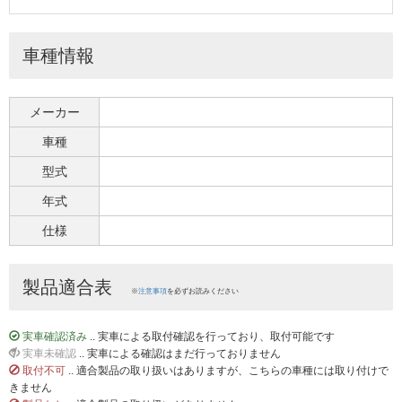
車種情報
メーカー
車種
型式
年式
仕様
製品適合表
※
注意事項
を必ずお読みください
実車確認済み
.. 実車による取付確認を行っており、取付可能です
実車未確認
.. 実車による確認はまだ行っておりません
取付不可
.. 適合製品の取り扱いはありますが、こちらの車種には取り付けで
きません