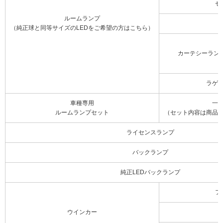
セ
ルームランプ
（純正球と同等サイズのLEDをご希望の方はこちら）
カーテシーラン
ラゲ
車種専用
一
ルームランプセット
（セット内容は商品
ライセンスランプ
バックランプ
純正LEDバックランプ
フ
ウインカー