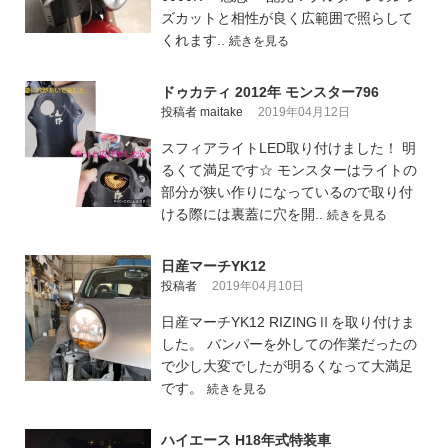
ズカットと相性が良く広範囲で照らして
くれます..
続きを見る
ドゥカティ 2012年 モンスター796
投稿者 maitake
2019年04月12日
スフィアライトLED取り付けました！ 明
るくて満足です☆ モンスターはライトの
部分が狭い作りになっているので取り付
ける際には裏蓋に穴を開..
続きを見る
日産マーチYK12
投稿者
2019年04月10日
日産マーチYK12 RIZINGⅡを取り付けま
した。 バンパーを外しての作業だったの
で少し大変でしたが明るくなって大満足
です。
続きを見る
ハイエース H18年式特装車