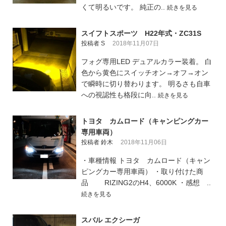
くて明るいです。 純正の..
続きを見る
スイフトスポーツ H22年式・ZC31S
投稿者 S
2018年11月07日
フォグ専用LED デュアルカラー装着。 白
色から黄色にスイッチオン→オフ→オン
で瞬時に切り替わります。 明るさも自車
への視認性も格段に向..
続きを見る
トヨタ カムロード（キャンピングカー
専用車両）
投稿者 鈴木
2018年11月06日
・車種情報 トヨタ カムロード（キャン
ピングカー専用車両） ・取り付けた商
品 RIZING2のH4、6000K ・感想 ..
続きを見る
スバル エクシーガ