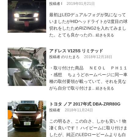
投稿者 I
2019年01月21日
最初はLEDデュアルフォグが気になって
いましたがHIDヘッドライトが2度目の球
切れをしたためRIZING2を入れてみまし
た。とても良かったの..
続きを見る
アドレス V125S リミテッド
投稿者 のりたまろ
2018年12月18日
・取り付けた商品 ＮＥＯＬ ＰＨ１１
・感想 ちょうどホームページに同一車
種の取付要領が載っていて、それを見な
がら自分で取り付けま..
続きを見る
トヨタ ノア 2017年式 DBA-ZRR80G
投稿者
2018年11月24日
この明るさ、この白さ、しかも安い！物
凄く良いです！ ハイビームに取り付けま
したが、純正のLEDロービームよりも白