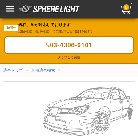
0
現在、AIが対応しております
時間外
適合確認・在庫確認・その他のご質問はお電話で
03-4306-0101
📞
タップして発信
適合トップ
車種適合検索