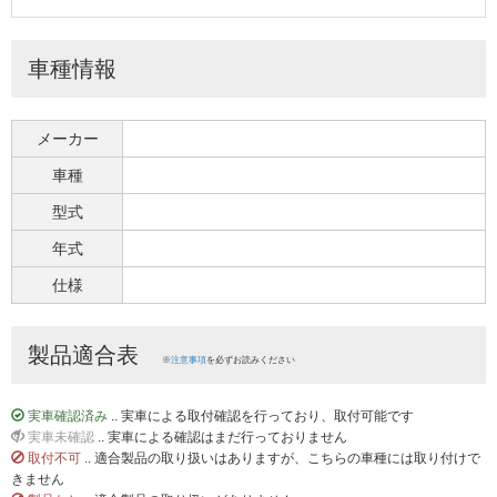
車種情報
メーカー
車種
型式
年式
仕様
製品適合表
※
注意事項
を必ずお読みください
実車確認済み
.. 実車による取付確認を行っており、取付可能です
実車未確認
.. 実車による確認はまだ行っておりません
取付不可
.. 適合製品の取り扱いはありますが、こちらの車種には取り付けで
きません