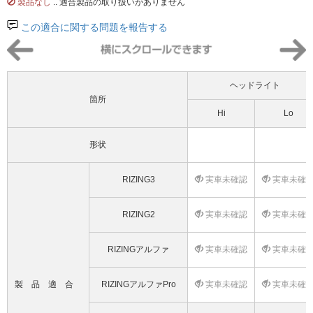
製品なし
.. 適合製品の取り扱いがありません
この適合に関する問題を報告する
ヘッドライト
箇所
Hi
Lo
形状
RIZING3
実車未確認
実車未確
RIZING2
実車未確認
実車未確
RIZINGアルファ
実車未確認
実車未確
製品適合
RIZINGアルファPro
実車未確認
実車未確