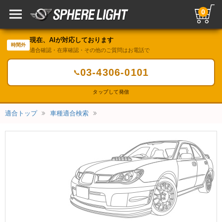
0
現在、AIが対応しております
時間外
適合確認・在庫確認・その他のご質問はお電話で
03-4306-0101
📞
タップして発信
適合トップ
車種適合検索