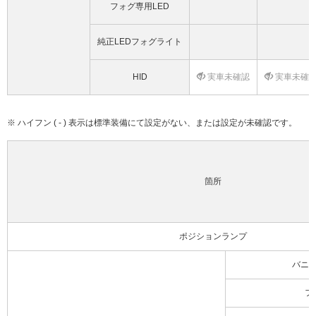
フォグ専用LED
純正LEDフォグライト
HID
実車未確認
実車未確
※ ハイフン ( - ) 表示は標準装備にて設定がない、または設定が未確認です。
箇所
ポジションランプ
バニ
フ