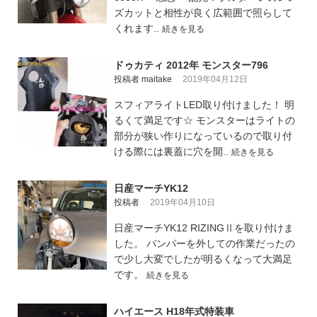
ズカットと相性が良く広範囲で照らして
くれます..
続きを見る
ドゥカティ 2012年 モンスター796
投稿者 maitake
2019年04月12日
スフィアライトLED取り付けました！ 明
るくて満足です☆ モンスターはライトの
部分が狭い作りになっているので取り付
ける際には裏蓋に穴を開..
続きを見る
日産マーチYK12
投稿者
2019年04月10日
日産マーチYK12 RIZINGⅡを取り付けま
した。 バンパーを外しての作業だったの
で少し大変でしたが明るくなって大満足
です。
続きを見る
ハイエース H18年式特装車