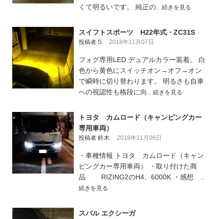
くて明るいです。 純正の..
続きを見る
スイフトスポーツ H22年式・ZC31S
投稿者 S
2018年11月07日
フォグ専用LED デュアルカラー装着。 白
色から黄色にスイッチオン→オフ→オン
で瞬時に切り替わります。 明るさも自車
への視認性も格段に向..
続きを見る
トヨタ カムロード（キャンピングカー
専用車両）
投稿者 鈴木
2018年11月06日
・車種情報 トヨタ カムロード（キャン
ピングカー専用車両） ・取り付けた商
品 RIZING2のH4、6000K ・感想 ..
続きを見る
スバル エクシーガ