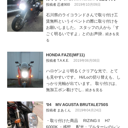
投稿者 忍者900
2019年10月09日
石川県のライコランドさんで取り付け工
賃無料というイベントの際に取り付けを
お願いしました。 スタッフの人から「す
ごく明るいですよ」とのお声掛..
続きを見
る
HONDA FAZE(MF11)
投稿者 T.A.K.E.
2019年06月08日
ハロゲンより明るくクリアな光で、とて
も見やすいです。 Hi/Loの切り替えも、し
っかり光軸が出ています。 取り付けは、
無加工ポン着けでし..
続きを見る
'04 MV AGUSTA BRUTALE750S
投稿者 まあくん
2019年04月24日
・取り付けた商品 RIZINGⅡ H7
6000K ・感想 配光：ブルターレのレン