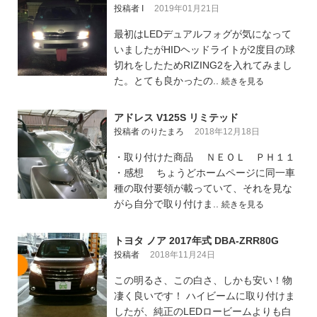
投稿者 I
2019年01月21日
最初はLEDデュアルフォグが気になって
いましたがHIDヘッドライトが2度目の球
切れをしたためRIZING2を入れてみまし
た。とても良かったの..
続きを見る
アドレス V125S リミテッド
投稿者 のりたまろ
2018年12月18日
・取り付けた商品 ＮＥＯＬ ＰＨ１１
・感想 ちょうどホームページに同一車
種の取付要領が載っていて、それを見な
がら自分で取り付けま..
続きを見る
トヨタ ノア 2017年式 DBA-ZRR80G
投稿者
2018年11月24日
この明るさ、この白さ、しかも安い！物
凄く良いです！ ハイビームに取り付けま
したが、純正のLEDロービームよりも白