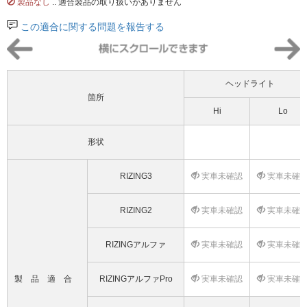
製品なし
.. 適合製品の取り扱いがありません
この適合に関する問題を報告する
ヘッドライト
箇所
Hi
Lo
形状
RIZING3
実車未確認
実車未確
RIZING2
実車未確認
実車未確
RIZINGアルファ
実車未確認
実車未確
製品適合
RIZINGアルファPro
実車未確認
実車未確