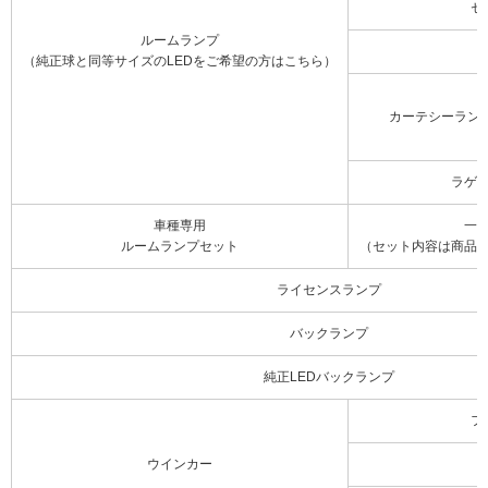
セ
ルームランプ
（純正球と同等サイズのLEDをご希望の方はこちら）
カーテシーラン
ラゲ
車種専用
一
ルームランプセット
（セット内容は商品
ライセンスランプ
バックランプ
純正LEDバックランプ
フ
ウインカー