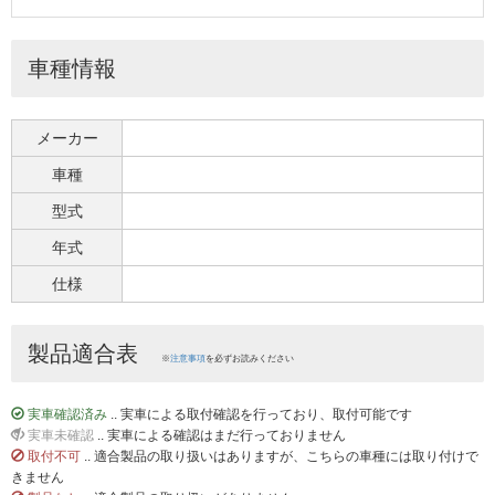
車種情報
メーカー
車種
型式
年式
仕様
製品適合表
※
注意事項
を必ずお読みください
実車確認済み
.. 実車による取付確認を行っており、取付可能です
実車未確認
.. 実車による確認はまだ行っておりません
取付不可
.. 適合製品の取り扱いはありますが、こちらの車種には取り付けで
きません