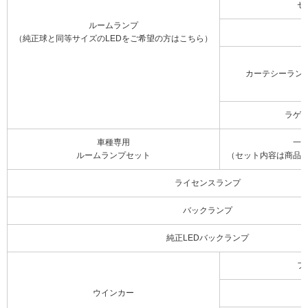
セ
ルームランプ
（純正球と同等サイズのLEDをご希望の方はこちら）
カーテシーラン
ラゲ
車種専用
一
ルームランプセット
（セット内容は商品
ライセンスランプ
バックランプ
純正LEDバックランプ
フ
ウインカー