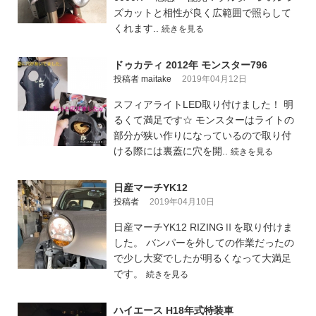
ズカットと相性が良く広範囲で照らして
くれます..
続きを見る
ドゥカティ 2012年 モンスター796
投稿者 maitake
2019年04月12日
スフィアライトLED取り付けました！ 明
るくて満足です☆ モンスターはライトの
部分が狭い作りになっているので取り付
ける際には裏蓋に穴を開..
続きを見る
日産マーチYK12
投稿者
2019年04月10日
日産マーチYK12 RIZINGⅡを取り付けま
した。 バンパーを外しての作業だったの
で少し大変でしたが明るくなって大満足
です。
続きを見る
ハイエース H18年式特装車