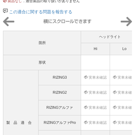
製品なし
.. 適合製品の取り扱いがありません
この適合に関する問題を報告する
ヘッドライト
箇所
Hi
Lo
形状
RIZING3
実車未確認
実車未確
RIZING2
実車未確認
実車未確
RIZINGアルファ
実車未確認
実車未確
製品適合
RIZINGアルファPro
実車未確認
実車未確