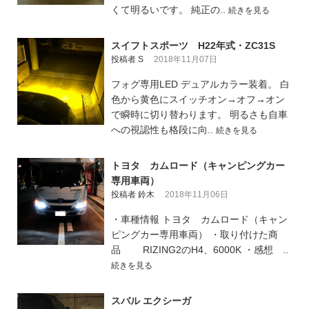
くて明るいです。 純正の..
続きを見る
スイフトスポーツ H22年式・ZC31S
投稿者 S
2018年11月07日
フォグ専用LED デュアルカラー装着。 白
色から黄色にスイッチオン→オフ→オン
で瞬時に切り替わります。 明るさも自車
への視認性も格段に向..
続きを見る
トヨタ カムロード（キャンピングカー
専用車両）
投稿者 鈴木
2018年11月06日
・車種情報 トヨタ カムロード（キャン
ピングカー専用車両） ・取り付けた商
品 RIZING2のH4、6000K ・感想 ..
続きを見る
スバル エクシーガ