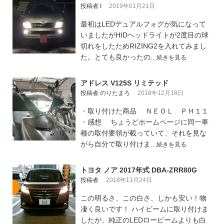
投稿者 I
2019年01月21日
最初はLEDデュアルフォグが気になって
いましたがHIDヘッドライトが2度目の球
切れをしたためRIZING2を入れてみまし
た。とても良かったの..
続きを見る
アドレス V125S リミテッド
投稿者 のりたまろ
2018年12月18日
・取り付けた商品 ＮＥＯＬ ＰＨ１１
・感想 ちょうどホームページに同一車
種の取付要領が載っていて、それを見な
がら自分で取り付けま..
続きを見る
トヨタ ノア 2017年式 DBA-ZRR80G
投稿者
2018年11月24日
この明るさ、この白さ、しかも安い！物
凄く良いです！ ハイビームに取り付けま
したが、純正のLEDロービームよりも白