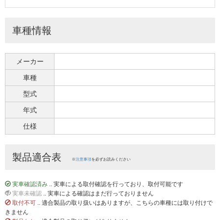
車種情報
メーカー
車種
型式
年式
仕様
製品適合表
※
注意事項
を必ずお読みください
実車確認済み
.. 実車による取付確認を行っており、取付可能です
実車未確認
.. 実車による確認はまだ行っておりません
取付不可
.. 適合製品の取り扱いはありますが、こちらの車種には取り付けで
きません