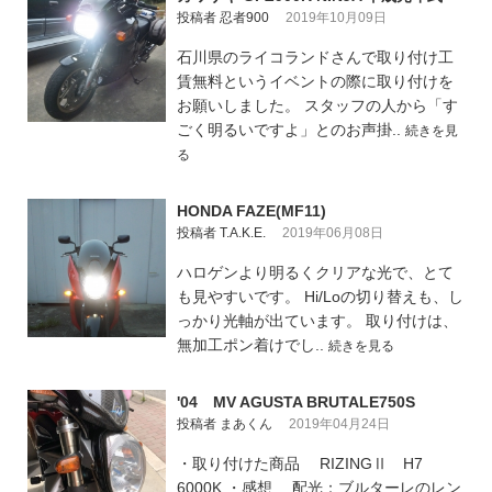
投稿者 忍者900
2019年10月09日
石川県のライコランドさんで取り付け工
賃無料というイベントの際に取り付けを
お願いしました。 スタッフの人から「す
ごく明るいですよ」とのお声掛..
続きを見
る
HONDA FAZE(MF11)
投稿者 T.A.K.E.
2019年06月08日
ハロゲンより明るくクリアな光で、とて
も見やすいです。 Hi/Loの切り替えも、し
っかり光軸が出ています。 取り付けは、
無加工ポン着けでし..
続きを見る
'04 MV AGUSTA BRUTALE750S
投稿者 まあくん
2019年04月24日
・取り付けた商品 RIZINGⅡ H7
6000K ・感想 配光：ブルターレのレン