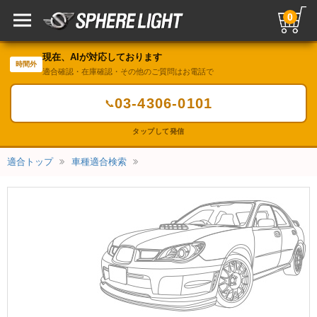
0
現在、AIが対応しております
時間外
適合確認・在庫確認・その他のご質問はお電話で
03-4306-0101
📞
タップして発信
適合トップ
車種適合検索