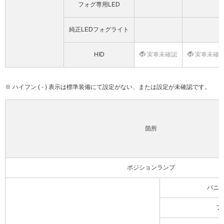
フォグ専用LED
純正LEDフォグライト
HID
実車未確認
実車未確
※ ハイフン ( - ) 表示は標準装備にて設定がない、または設定が未確認です。
箇所
ポジションランプ
バニ
フ