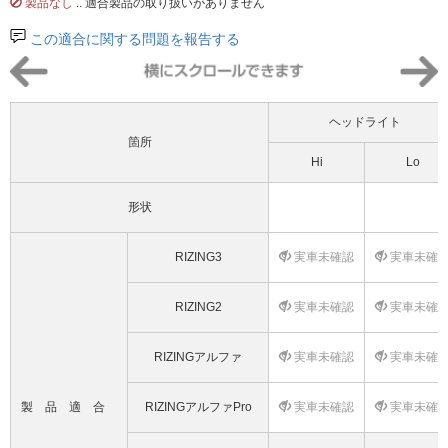
製品なし
.. 適合製品の取り扱いがありません
この適合に関する問題を報告する
ヘッドライト
箇所
Hi
Lo
形状
RIZING3
実車未確認
実車未確
RIZING2
実車未確認
実車未確
RIZINGアルファ
実車未確認
実車未確
製品適合
RIZINGアルファPro
実車未確認
実車未確