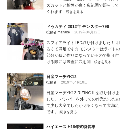
ズカットと相性が良く広範囲で照らして
くれます..
続きを見る
ドゥカティ 2012年 モンスター796
投稿者 maitake
2019年04月12日
スフィアライトLED取り付けました！ 明
るくて満足です☆ モンスターはライトの
部分が狭い作りになっているので取り付
ける際には裏蓋に穴を開..
続きを見る
日産マーチYK12
投稿者
2019年04月10日
日産マーチYK12 RIZINGⅡを取り付けま
した。 バンパーを外しての作業だったの
で少し大変でしたが明るくなって大満足
です。
続きを見る
ハイエース H18年式特装車