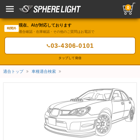
0
現在、AIが対応しております
時間外
適合確認・在庫確認・その他のご質問はお電話で
03-4306-0101
📞
タップして発信
適合トップ
車種適合検索