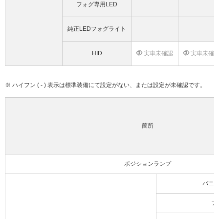
フォグ専用LED
純正LEDフォグライト
HID
実車未確認
実車未確
※ ハイフン ( - ) 表示は標準装備にて設定がない、または設定が未確認です。
箇所
ポジションランプ
バニ
フ