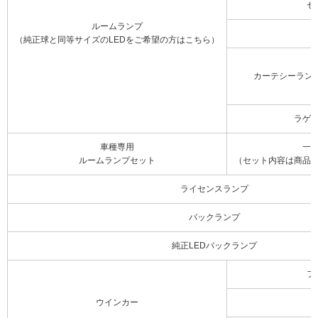
セ
ルームランプ
（純正球と同等サイズのLEDをご希望の方はこちら）
カーテシーラン
ラゲ
車種専用
一
ルームランプセット
（セット内容は商品
ライセンスランプ
バックランプ
純正LEDバックランプ
フ
ウインカー