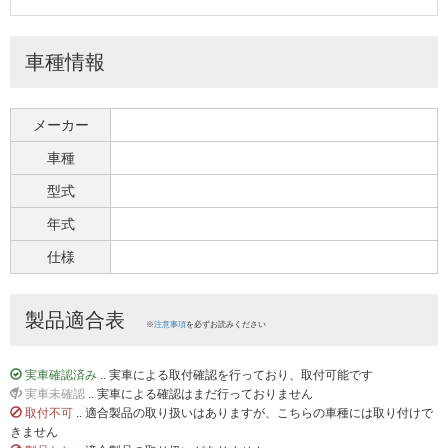
車種情報
メーカー
車種
型式
年式
仕様
製品適合表
※
注意事項
を必ずお読みください
実車確認済み
.. 実車による取付確認を行っており、取付可能です
実車未確認
.. 実車による確認はまだ行っておりません
取付不可
.. 適合製品の取り扱いはありますが、こちらの車種には取り付けで
きません