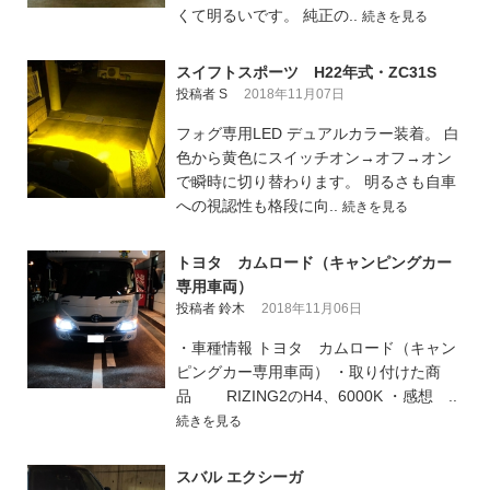
くて明るいです。 純正の..
続きを見る
スイフトスポーツ H22年式・ZC31S
投稿者 S
2018年11月07日
フォグ専用LED デュアルカラー装着。 白
色から黄色にスイッチオン→オフ→オン
で瞬時に切り替わります。 明るさも自車
への視認性も格段に向..
続きを見る
トヨタ カムロード（キャンピングカー
専用車両）
投稿者 鈴木
2018年11月06日
・車種情報 トヨタ カムロード（キャン
ピングカー専用車両） ・取り付けた商
品 RIZING2のH4、6000K ・感想 ..
続きを見る
スバル エクシーガ