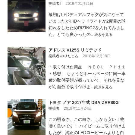
投稿者 I
2019年01月21日
最初はLEDデュアルフォグが気になって
いましたがHIDヘッドライトが2度目の球
切れをしたためRIZING2を入れてみまし
た。とても良かったの..
続きを見る
アドレス V125S リミテッド
投稿者 のりたまろ
2018年12月18日
・取り付けた商品 ＮＥＯＬ ＰＨ１１
・感想 ちょうどホームページに同一車
種の取付要領が載っていて、それを見な
がら自分で取り付けま..
続きを見る
トヨタ ノア 2017年式 DBA-ZRR80G
投稿者
2018年11月24日
この明るさ、この白さ、しかも安い！物
凄く良いです！ ハイビームに取り付けま
したが、純正のLEDロービームよりも白