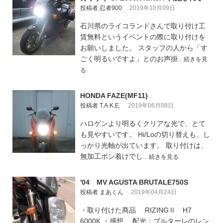
投稿者 忍者900
2019年10月09日
石川県のライコランドさんで取り付け工
賃無料というイベントの際に取り付けを
お願いしました。 スタッフの人から「す
ごく明るいですよ」とのお声掛..
続きを見
る
HONDA FAZE(MF11)
投稿者 T.A.K.E.
2019年06月08日
ハロゲンより明るくクリアな光で、とて
も見やすいです。 Hi/Loの切り替えも、し
っかり光軸が出ています。 取り付けは、
無加工ポン着けでし..
続きを見る
'04 MV AGUSTA BRUTALE750S
投稿者 まあくん
2019年04月24日
・取り付けた商品 RIZINGⅡ H7
6000K ・感想 配光：ブルターレのレン