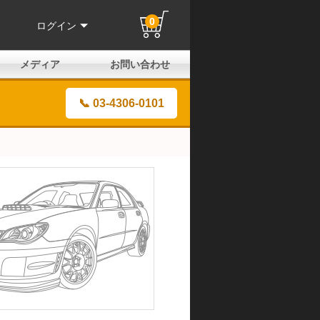
0
ログイン
メディア
お問い合わせ
はじめての方へ
よくある質問
電話でのお問い合わせ
メールお問い合わせ
全国取扱店
全国取付協力店
業販申請フォーム
製品保証申請のご案内
ユーザー登録（保証）
📞 03-4306-0101