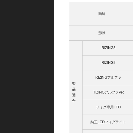
箇所
形状
RIZING3
RIZING2
RIZINGアルファ
製
品
RIZINGアルファPro
適
合
フォグ専用LED
純正LEDフォグライト