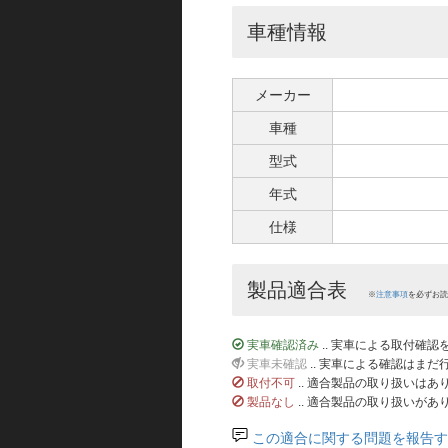
車種情報
メーカー
車種
型式
年式
仕様
製品適合表
※
注意事項
を必ずお読
実車確認済み
.. 実車による取付確
実車未確認
.. 実車による確認はま
取付不可
.. 適合製品の取り扱いは
製品なし
.. 適合製品の取り扱いがあ
この適合に関する問題を報告す