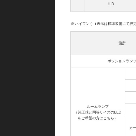
HID
※ ハイフン ( - ) 表示は標準装備に
箇所
ポジションラン
ルームランプ
（純正球と同等サイズのLED
をご希望の方はこちら）
カ