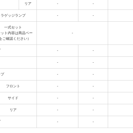
リア
-
-
ラゲッジランプ
-
-
一式セット
セット内容は商品ペー
-
をご確認ください）
プ
-
-
-
-
ンプ
-
-
フロント
-
-
サイド
-
-
リア
-
-
プ
-
-