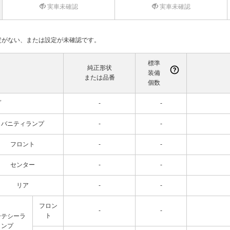
実車未確認
実車未確認
て設定がない、または設定が未確認です。
標準
純正形状
装備
または品番
個数
プ
-
-
バニティランプ
-
-
フロント
-
-
センター
-
-
リア
-
-
フロン
-
-
ト
ーテシーラ
ンプ