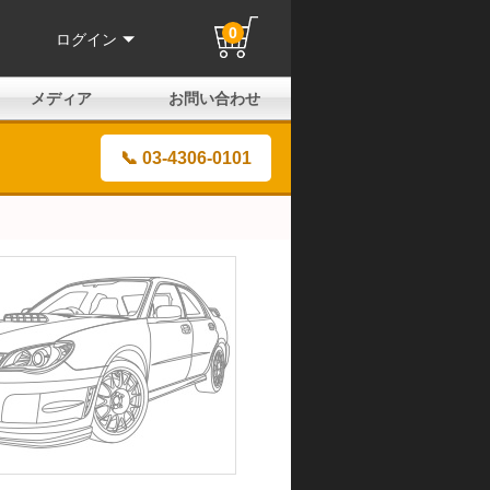
0
ログイン
メディア
お問い合わせ
はじめての方へ
よくある質問
電話でのお問い合わせ
メールお問い合わせ
全国取扱店
全国取付協力店
業販申請フォーム
製品保証申請のご案内
ユーザー登録（保証）
📞 03-4306-0101