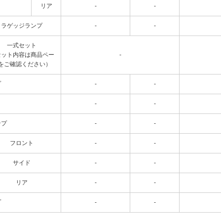
リア
-
-
ラゲッジランプ
-
-
一式セット
セット内容は商品ペー
-
をご確認ください）
プ
-
-
-
-
ンプ
-
-
フロント
-
-
サイド
-
-
リア
-
-
プ
-
-