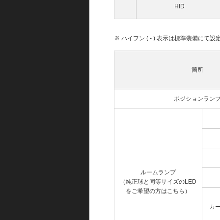
HID
※ ハイフン ( - ) 表示は標準装備に
箇所
ポジションラン
ルームランプ
（純正球と同等サイズのLED
をご希望の方はこちら）
カ