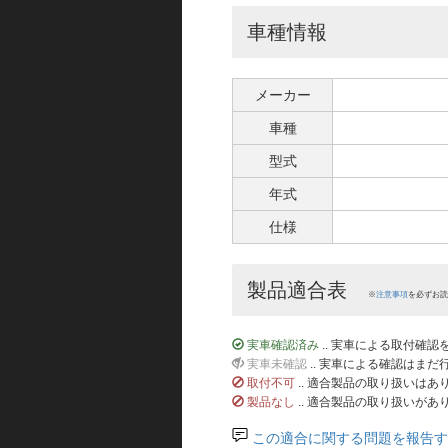
車種情報
メーカー
車種
型式
年式
仕様
製品適合表
※
注意事項
を必ずお読
実車確認済み
.. 実車による取付確
実車未確認
.. 実車による確認はま
取付不可
.. 適合製品の取り扱いは
製品なし
.. 適合製品の取り扱いがあ
この適合に関する問題を報告す