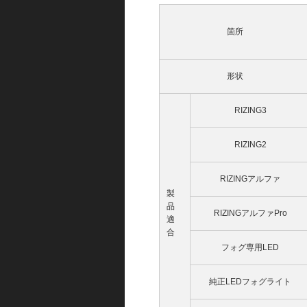
箇所
形状
RIZING3
RIZING2
RIZINGアルファ
製
品
RIZINGアルファPro
適
合
フォグ専用LED
純正LEDフォグライト