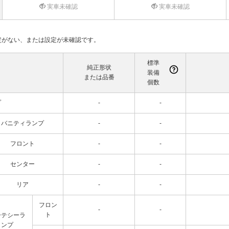
実車未確認
実車未確認
て設定がない、または設定が未確認です。
標準
純正形状
装備
または品番
個数
プ
-
-
バニティランプ
-
-
フロント
-
-
センター
-
-
リア
-
-
フロン
-
-
ト
ーテシーラ
ンプ