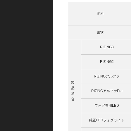
箇所
形状
RIZING3
RIZING2
RIZINGアルファ
製
品
RIZINGアルファPro
適
合
フォグ専用LED
純正LEDフォグライト