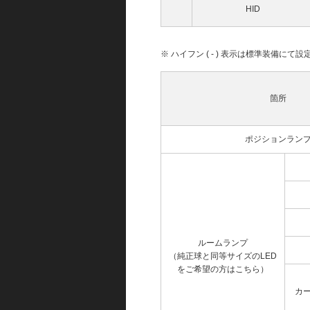
HID
※ ハイフン ( - ) 表示は標準装備に
箇所
ポジションラン
ルームランプ
（純正球と同等サイズのLED
をご希望の方はこちら）
カ