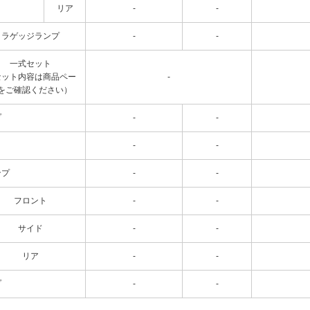
リア
-
-
ラゲッジランプ
-
-
一式セット
セット内容は商品ペー
-
をご確認ください）
プ
-
-
-
-
ンプ
-
-
フロント
-
-
サイド
-
-
リア
-
-
プ
-
-