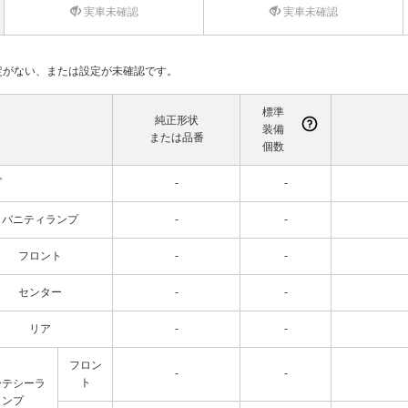
実車未確認
実車未確認
て設定がない、または設定が未確認です。
標準
純正形状
装備
または品番
個数
プ
-
-
バニティランプ
-
-
フロント
-
-
センター
-
-
リア
-
-
フロン
-
-
ト
ーテシーラ
ンプ