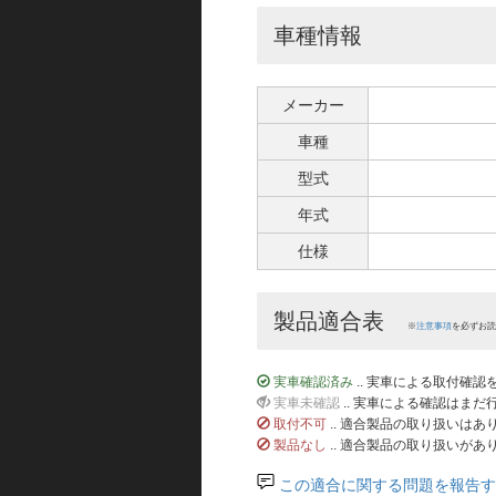
車種情報
メーカー
車種
型式
年式
仕様
製品適合表
※
注意事項
を必ずお読
実車確認済み
.. 実車による取付確
実車未確認
.. 実車による確認はま
取付不可
.. 適合製品の取り扱いは
製品なし
.. 適合製品の取り扱いがあ
この適合に関する問題を報告す