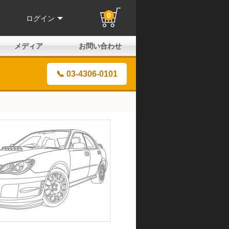
0
ログイン
メディア
お問い合わせ
はじめての方へ
よくある質問
電話でのお問い合わせ
メールお問い合わせ
全国取扱店
全国取付協力店
業販申請フォーム
製品保証申請のご案内
ユーザー登録（保証）
📞 03-4306-0101