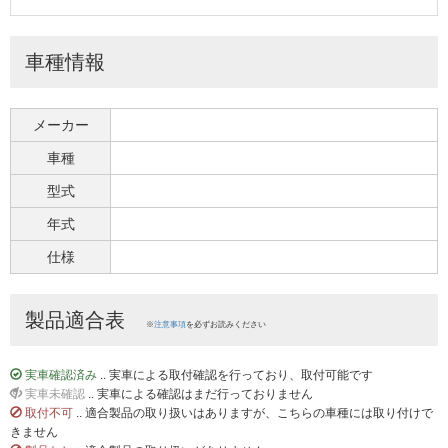
車種情報
メーカー
車種
型式
年式
仕様
製品適合表
※
注意事項
を必ずお読みください
実車確認済み
.. 実車による取付確認を行っており、取付可能です
実車未確認
.. 実車による確認はまだ行っておりません
取付不可
.. 適合製品の取り扱いはありますが、こちらの車種には取り付けで
きません