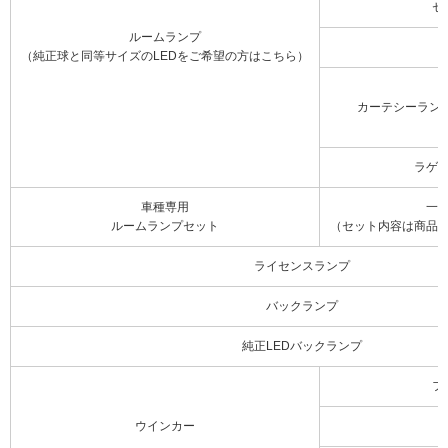
セ
ルームランプ
（純正球と同等サイズのLEDをご希望の方はこちら）
カーテシーラン
ラゲ
車種専用
一
ルームランプセット
（セット内容は商品
ライセンスランプ
バックランプ
純正LEDバックランプ
フ
ウインカー