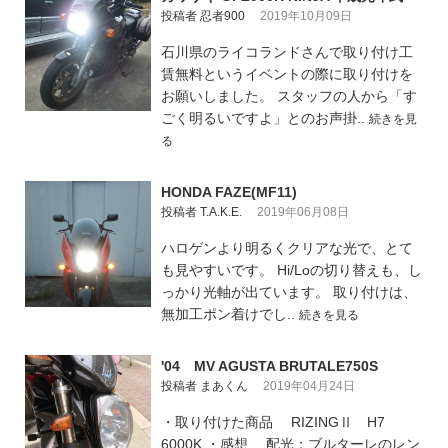
投稿者 忍者900
2019年10月09日
石川県のライコランドさんで取り付け工
賃無料というイベントの際に取り付けを
お願いしました。 スタッフの人から「す
ごく明るいですよ」とのお声掛..
続きを見
る
HONDA FAZE(MF11)
投稿者 T.A.K.E.
2019年06月08日
ハロゲンより明るくクリアな光で、とて
も見やすいです。 Hi/Loの切り替えも、し
っかり光軸が出ています。 取り付けは、
無加工ポン着けでし..
続きを見る
'04 MV AGUSTA BRUTALE750S
投稿者 まあくん
2019年04月24日
・取り付けた商品 RIZINGⅡ H7
6000K ・感想 配光：ブルターレのレン