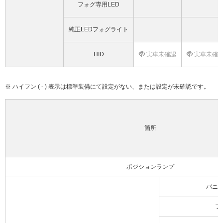
フォグ専用LED
純正LEDフォグライト
HID
実車未確認
実車未確
※ ハイフン ( - ) 表示は標準装備にて設定がない、または設定が未確認です。
箇所
ポジションランプ
バニ
フ