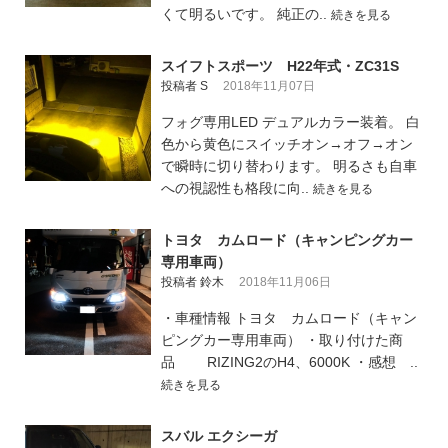
くて明るいです。 純正の..
続きを見る
スイフトスポーツ H22年式・ZC31S
投稿者 S
2018年11月07日
フォグ専用LED デュアルカラー装着。 白
色から黄色にスイッチオン→オフ→オン
で瞬時に切り替わります。 明るさも自車
への視認性も格段に向..
続きを見る
トヨタ カムロード（キャンピングカー
専用車両）
投稿者 鈴木
2018年11月06日
・車種情報 トヨタ カムロード（キャン
ピングカー専用車両） ・取り付けた商
品 RIZING2のH4、6000K ・感想 ..
続きを見る
スバル エクシーガ