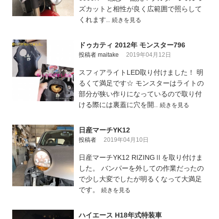
ズカットと相性が良く広範囲で照らして
くれます..
続きを見る
ドゥカティ 2012年 モンスター796
投稿者 maitake
2019年04月12日
スフィアライトLED取り付けました！ 明
るくて満足です☆ モンスターはライトの
部分が狭い作りになっているので取り付
ける際には裏蓋に穴を開..
続きを見る
日産マーチYK12
投稿者
2019年04月10日
日産マーチYK12 RIZINGⅡを取り付けま
した。 バンパーを外しての作業だったの
で少し大変でしたが明るくなって大満足
です。
続きを見る
ハイエース H18年式特装車