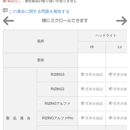
製品なし
.. 適合製品の取り扱いがありません
この適合に関する問題を報告する
ヘッドライト
箇所
Hi
Lo
形状
RIZING3
実車未確認
実車未確
RIZING2
実車未確認
実車未確
RIZINGアルファ
実車未確認
実車未確
製品適合
RIZINGアルファPro
実車未確認
実車未確