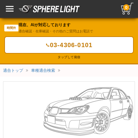
0
現在、AIが対応しております
時間外
適合確認・在庫確認・その他のご質問はお電話で
03-4306-0101
📞
タップして発信
適合トップ
車種適合検索