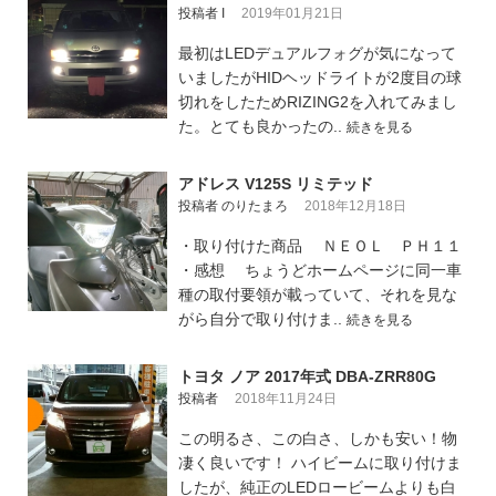
投稿者 I
2019年01月21日
最初はLEDデュアルフォグが気になって
いましたがHIDヘッドライトが2度目の球
切れをしたためRIZING2を入れてみまし
た。とても良かったの..
続きを見る
アドレス V125S リミテッド
投稿者 のりたまろ
2018年12月18日
・取り付けた商品 ＮＥＯＬ ＰＨ１１
・感想 ちょうどホームページに同一車
種の取付要領が載っていて、それを見な
がら自分で取り付けま..
続きを見る
トヨタ ノア 2017年式 DBA-ZRR80G
投稿者
2018年11月24日
この明るさ、この白さ、しかも安い！物
凄く良いです！ ハイビームに取り付けま
したが、純正のLEDロービームよりも白