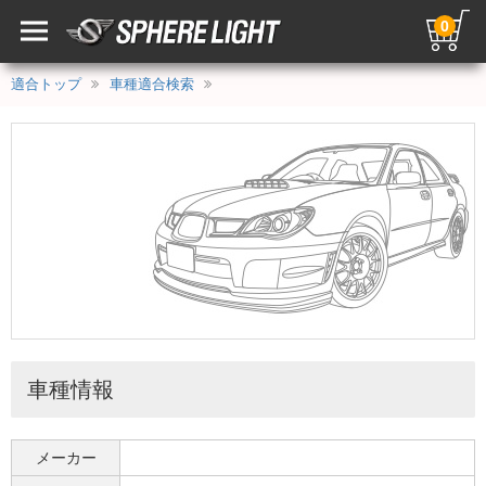
0
適合トップ
車種適合検索
車種情報
メーカー