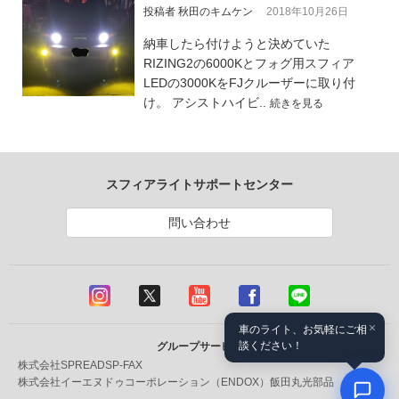
投稿者 秋田のキムケン
2018年10月26日
納車したら付けようと決めていた
RIZING2の6000Kとフォグ用スフィア
LEDの3000KをFJクルーザーに取り付
け。 アシストハイビ..
続きを見る
スフィアライトサポートセンター
問い合わせ
×
車のライト、お気軽にご相
談ください！
グループサービス
株式会社SPREAD
SP-FAX
株式会社イーエヌドゥコーポレーション（ENDOX）
飯田丸光部品