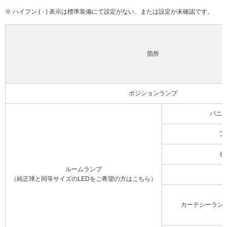
※ ハイフン ( - ) 表示は標準装備にて設定がない、または設定が未確認です。
箇所
ポジションランプ
バニ
フ
セ
ルームランプ
（純正球と同等サイズのLEDをご希望の方はこちら）
カーテシーラン