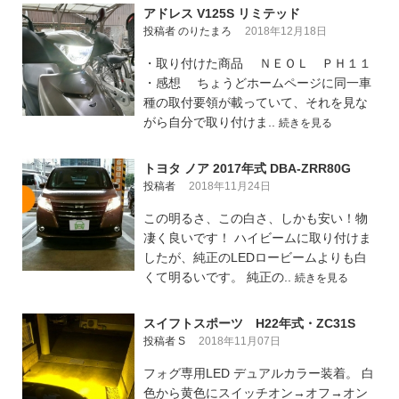
アドレス V125S リミテッド
投稿者 のりたまろ
2018年12月18日
・取り付けた商品 ＮＥＯＬ ＰＨ１１
・感想 ちょうどホームページに同一車
種の取付要領が載っていて、それを見な
がら自分で取り付けま..
続きを見る
トヨタ ノア 2017年式 DBA-ZRR80G
投稿者
2018年11月24日
この明るさ、この白さ、しかも安い！物
凄く良いです！ ハイビームに取り付けま
したが、純正のLEDロービームよりも白
くて明るいです。 純正の..
続きを見る
スイフトスポーツ H22年式・ZC31S
投稿者 S
2018年11月07日
フォグ専用LED デュアルカラー装着。 白
色から黄色にスイッチオン→オフ→オン