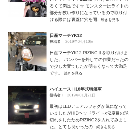
るくて満足です☆ モンスターはライトの
部分が狭い作りになっているので取り付
ける際には裏蓋に穴を開..
続きを見る
日産マーチYK12
投稿者
2019年04月10日
日産マーチYK12 RIZINGⅡを取り付けま
した。 バンパーを外しての作業だったの
で少し大変でしたが明るくなって大満足
です。
続きを見る
ハイエース H18年式特装車
投稿者 I
2019年01月21日
最初はLEDデュアルフォグが気になって
いましたがHIDヘッドライトが2度目の球
切れをしたためRIZING2を入れてみまし
た。とても良かったの..
続きを見る