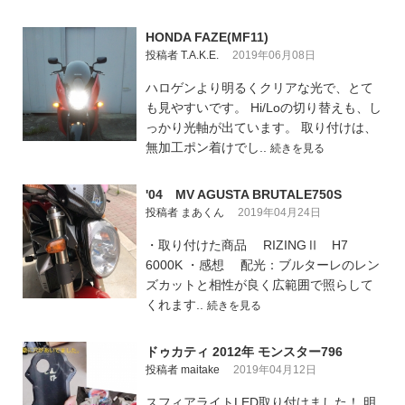
HONDA FAZE(MF11)
投稿者 T.A.K.E.
2019年06月08日
ハロゲンより明るくクリアな光で、とて
も見やすいです。 Hi/Loの切り替えも、し
っかり光軸が出ています。 取り付けは、
無加工ポン着けでし..
続きを見る
'04 MV AGUSTA BRUTALE750S
投稿者 まあくん
2019年04月24日
・取り付けた商品 RIZINGⅡ H7
6000K ・感想 配光：ブルターレのレン
ズカットと相性が良く広範囲で照らして
くれます..
続きを見る
ドゥカティ 2012年 モンスター796
投稿者 maitake
2019年04月12日
スフィアライトLED取り付けました！ 明