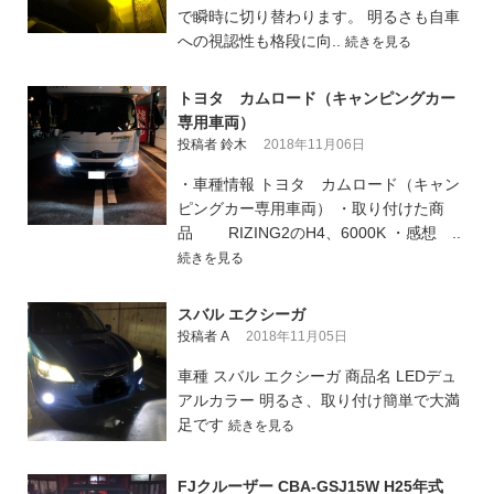
で瞬時に切り替わります。 明るさも自車
への視認性も格段に向..
続きを見る
トヨタ カムロード（キャンピングカー
専用車両）
投稿者 鈴木
2018年11月06日
・車種情報 トヨタ カムロード（キャン
ピングカー専用車両） ・取り付けた商
品 RIZING2のH4、6000K ・感想 ..
続きを見る
スバル エクシーガ
投稿者 A
2018年11月05日
車種 スバル エクシーガ 商品名 LEDデュ
アルカラー 明るさ、取り付け簡単で大満
足です
続きを見る
FJクルーザー CBA-GSJ15W H25年式