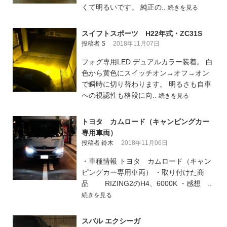
くて明るいです。 純正の..
続きを見る
スイフトスポーツ H22年式・ZC31S
投稿者 S
2018年11月07日
フォグ専用LED デュアルカラー装着。 白
色から黄色にスイッチオン→オフ→オン
で瞬時に切り替わります。 明るさも自車
への視認性も格段に向..
続きを見る
トヨタ カムロード（キャンピングカー
専用車両）
投稿者 鈴木
2018年11月06日
・車種情報 トヨタ カムロード（キャン
ピングカー専用車両） ・取り付けた商
品 RIZING2のH4、6000K ・感想 ..
続きを見る
スバル エクシーガ