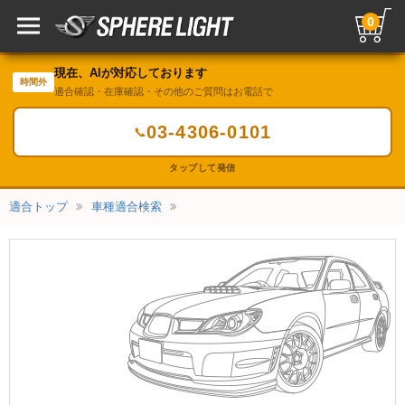
0
現在、AIが対応しております
時間外
適合確認・在庫確認・その他のご質問はお電話で
03-4306-0101
📞
タップして発信
適合トップ
車種適合検索