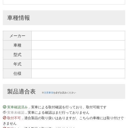
車種情報
メーカー
車種
型式
年式
仕様
製品適合表
※
注意事項
を必ずお読みください
実車確認済み
.. 実車による取付確認を行っており、取付可能です
実車未確認
.. 実車による確認はまだ行っておりません
取付不可
.. 適合製品の取り扱いはありますが、こちらの車種には取り付けで
きません