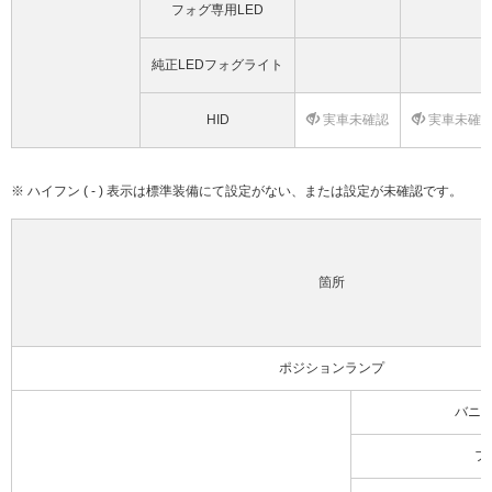
フォグ専用LED
純正LEDフォグライト
HID
実車未確認
実車未確
※ ハイフン ( - ) 表示は標準装備にて設定がない、または設定が未確認です。
箇所
ポジションランプ
バニ
フ