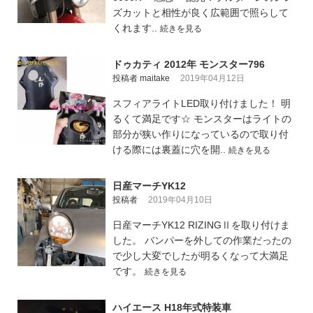
ズカットと相性が良く広範囲で照らして
くれます..
続きを見る
ドゥカティ 2012年 モンスター796
投稿者 maitake
2019年04月12日
スフィアライトLED取り付けました！ 明
るくて満足です☆ モンスターはライトの
部分が狭い作りになっているので取り付
ける際には裏蓋に穴を開..
続きを見る
日産マーチYK12
投稿者
2019年04月10日
日産マーチYK12 RIZINGⅡを取り付けま
した。 バンパーを外しての作業だったの
で少し大変でしたが明るくなって大満足
です。
続きを見る
ハイエース H18年式特装車