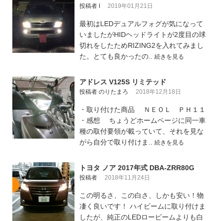
投稿者 I
2019年01月21日
最初はLEDデュアルフォグが気になって
いましたがHIDヘッドライトが2度目の球
切れをしたためRIZING2を入れてみまし
た。とても良かったの..
続きを見る
アドレス V125S リミテッド
投稿者 のりたまろ
2018年12月18日
・取り付けた商品 ＮＥＯＬ ＰＨ１１
・感想 ちょうどホームページに同一車
種の取付要領が載っていて、それを見な
がら自分で取り付けま..
続きを見る
トヨタ ノア 2017年式 DBA-ZRR80G
投稿者
2018年11月24日
この明るさ、この白さ、しかも安い！物
凄く良いです！ ハイビームに取り付けま
したが、純正のLEDロービームよりも白