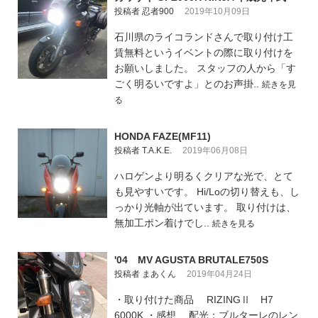
投稿者 忍者900
2019年10月09日
石川県のライコランドさんで取り付け工
賃無料というイベントの際に取り付けを
お願いしました。 スタッフの人から「す
ごく明るいですよ」とのお声掛..
続きを見
る
HONDA FAZE(MF11)
投稿者 T.A.K.E.
2019年06月08日
ハロゲンより明るくクリアな光で、とて
も見やすいです。 Hi/Loの切り替えも、し
っかり光軸が出ています。 取り付けは、
無加工ポン着けでし..
続きを見る
'04 MV AGUSTA BRUTALE750S
投稿者 まあくん
2019年04月24日
・取り付けた商品 RIZINGⅡ H7
6000K ・感想 配光：ブルターレのレン