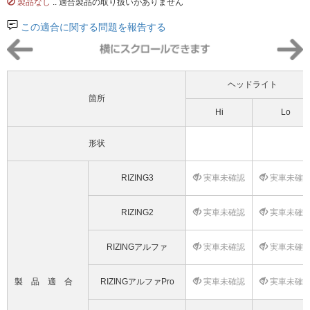
製品なし
.. 適合製品の取り扱いがありません
この適合に関する問題を報告する
ヘッドライト
箇所
Hi
Lo
形状
RIZING3
実車未確認
実車未確
RIZING2
実車未確認
実車未確
RIZINGアルファ
実車未確認
実車未確
製品適合
RIZINGアルファPro
実車未確認
実車未確