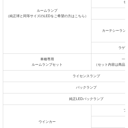
セ
ルームランプ
（純正球と同等サイズのLEDをご希望の方はこちら）
カーテシーラン
ラゲ
車種専用
一
ルームランプセット
（セット内容は商品
ライセンスランプ
バックランプ
純正LEDバックランプ
フ
ウインカー