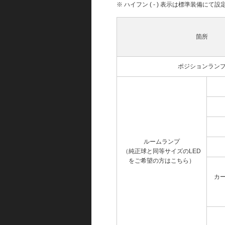
※ ハイフン ( - ) 表示は標準装備に
箇所
ポジションラン
ルームランプ
（純正球と同等サイズのLED
をご希望の方はこちら）
カ