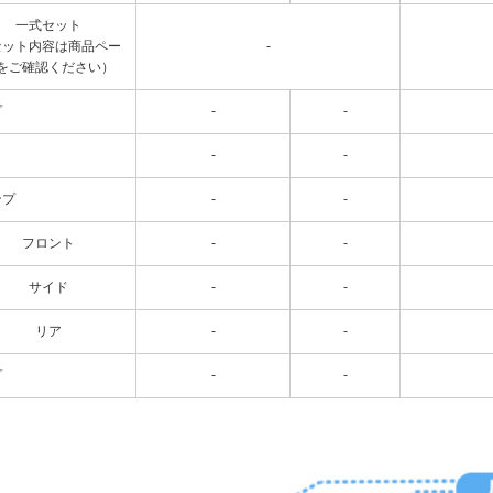
一式セット
セット内容は商品ペー
-
をご確認ください）
プ
-
-
-
-
ンプ
-
-
フロント
-
-
サイド
-
-
リア
-
-
プ
-
-