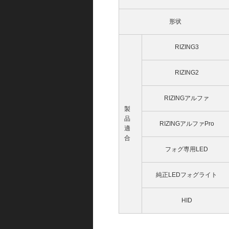
形状
RIZING3
RIZING2
RIZINGアルファ
製
品
RIZINGアルファPro
適
合
フォグ専用LED
純正LEDフォグライト
HID