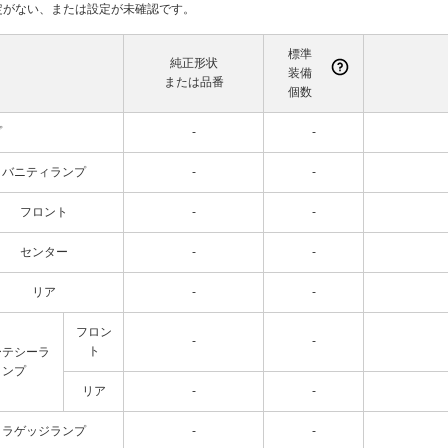
て設定がない、または設定が未確認です。
標準
純正形状
装備
または品番
個数
プ
-
-
バニティランプ
-
-
フロント
-
-
センター
-
-
リア
-
-
フロン
-
-
ト
ーテシーラ
ンプ
リア
-
-
ラゲッジランプ
-
-