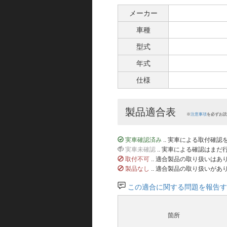
メーカー
車種
型式
年式
仕様
製品適合表
※
注意事項
を必ずお読
実車確認済み
.. 実車による取付確
実車未確認
.. 実車による確認はま
取付不可
.. 適合製品の取り扱いは
製品なし
.. 適合製品の取り扱いがあ
この適合に関する問題を報告す
箇所