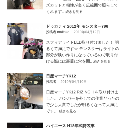
ズカットと相性が良く広範囲で照らして
くれます..
続きを見る
ドゥカティ 2012年 モンスター796
投稿者 maitake
2019年04月12日
スフィアライトLED取り付けました！ 明
るくて満足です☆ モンスターはライトの
部分が狭い作りになっているので取り付
ける際には裏蓋に穴を開..
続きを見る
日産マーチYK12
投稿者
2019年04月10日
日産マーチYK12 RIZINGⅡを取り付けま
した。 バンパーを外しての作業だったの
で少し大変でしたが明るくなって大満足
です。
続きを見る
ハイエース H18年式特装車