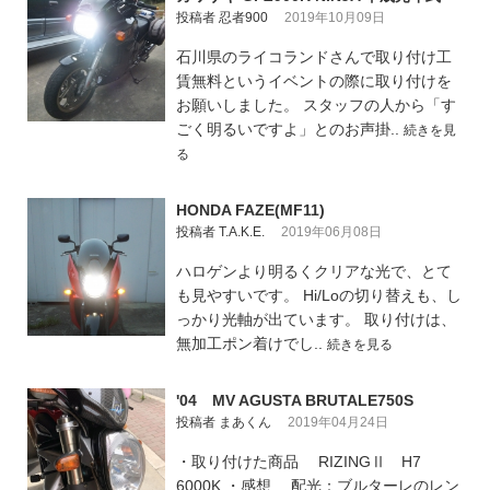
投稿者 忍者900
2019年10月09日
石川県のライコランドさんで取り付け工
賃無料というイベントの際に取り付けを
お願いしました。 スタッフの人から「す
ごく明るいですよ」とのお声掛..
続きを見
る
HONDA FAZE(MF11)
投稿者 T.A.K.E.
2019年06月08日
ハロゲンより明るくクリアな光で、とて
も見やすいです。 Hi/Loの切り替えも、し
っかり光軸が出ています。 取り付けは、
無加工ポン着けでし..
続きを見る
'04 MV AGUSTA BRUTALE750S
投稿者 まあくん
2019年04月24日
・取り付けた商品 RIZINGⅡ H7
6000K ・感想 配光：ブルターレのレン