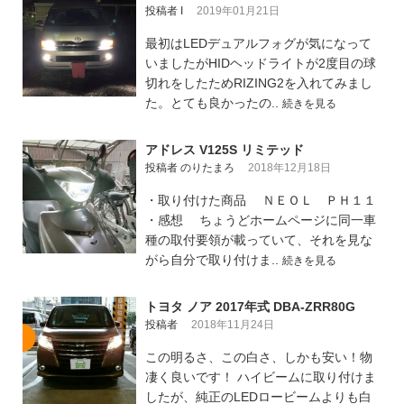
投稿者 I
2019年01月21日
最初はLEDデュアルフォグが気になって
いましたがHIDヘッドライトが2度目の球
切れをしたためRIZING2を入れてみまし
た。とても良かったの..
続きを見る
アドレス V125S リミテッド
投稿者 のりたまろ
2018年12月18日
・取り付けた商品 ＮＥＯＬ ＰＨ１１
・感想 ちょうどホームページに同一車
種の取付要領が載っていて、それを見な
がら自分で取り付けま..
続きを見る
トヨタ ノア 2017年式 DBA-ZRR80G
投稿者
2018年11月24日
この明るさ、この白さ、しかも安い！物
凄く良いです！ ハイビームに取り付けま
したが、純正のLEDロービームよりも白