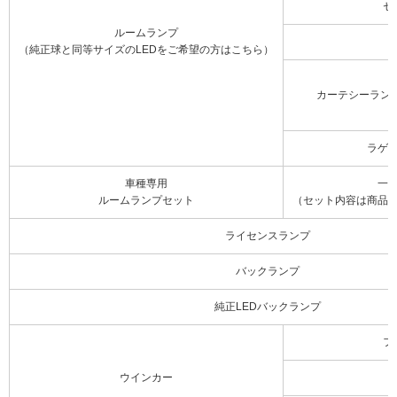
セ
ルームランプ
（純正球と同等サイズのLEDをご希望の方はこちら）
カーテシーラン
ラゲ
車種専用
一
ルームランプセット
（セット内容は商品
ライセンスランプ
バックランプ
純正LEDバックランプ
フ
ウインカー