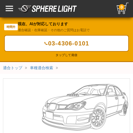
0
現在、AIが対応しております
時間外
適合確認・在庫確認・その他のご質問はお電話で
03-4306-0101
📞
タップして発信
適合トップ
車種適合検索