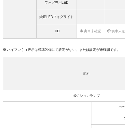
フォグ専用LED
純正LEDフォグライト
HID
実車未確認
実車未確
※ ハイフン ( - ) 表示は標準装備にて設定がない、または設定が未確認です。
箇所
ポジションランプ
バニ
フ