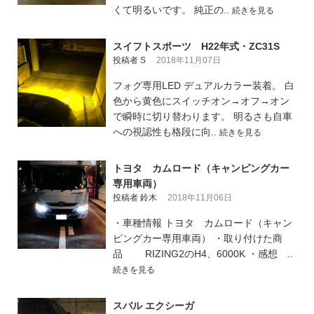
くて明るいです。 純正の..
続きを見る
スイフトスポーツ H22年式・ZC31S
投稿者 S
2018年11月07日
フォグ専用LED デュアルカラー装着。 白
色から黄色にスイッチオン→オフ→オン
で瞬時に切り替わります。 明るさも自車
への視認性も格段に向..
続きを見る
トヨタ カムロード（キャンピングカー
専用車両）
投稿者 鈴木
2018年11月06日
・車種情報 トヨタ カムロード（キャン
ピングカー専用車両） ・取り付けた商
品 RIZING2のH4、6000K ・感想 ..
続きを見る
スバル エクシーガ