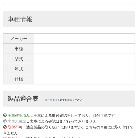
車種情報
メーカー
車種
型式
年式
仕様
製品適合表
※
注意事項
を必ずお読みください
実車確認済み
.. 実車による取付確認を行っており、取付可能です
実車未確認
.. 実車による確認はまだ行っておりません
取付不可
.. 適合製品の取り扱いはありますが、こちらの車種には取り付けで
きません