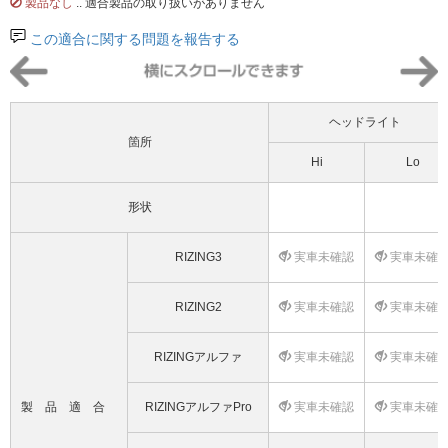
製品なし
.. 適合製品の取り扱いがありません
この適合に関する問題を報告する
ヘッドライト
箇所
Hi
Lo
形状
RIZING3
実車未確認
実車未確
RIZING2
実車未確認
実車未確
RIZINGアルファ
実車未確認
実車未確
製品適合
RIZINGアルファPro
実車未確認
実車未確