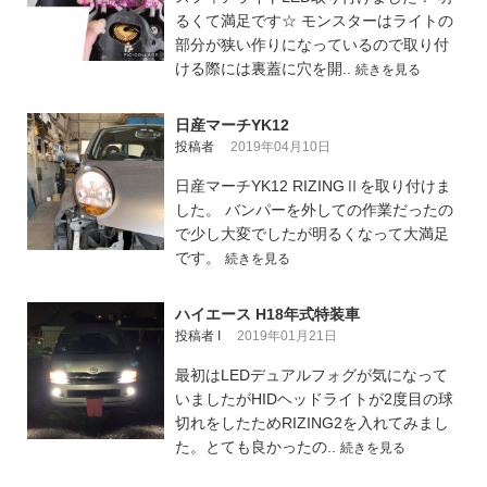
るくて満足です☆ モンスターはライトの
部分が狭い作りになっているので取り付
ける際には裏蓋に穴を開..
続きを見る
日産マーチYK12
投稿者
2019年04月10日
日産マーチYK12 RIZINGⅡを取り付けま
した。 バンパーを外しての作業だったの
で少し大変でしたが明るくなって大満足
です。
続きを見る
ハイエース H18年式特装車
投稿者 I
2019年01月21日
最初はLEDデュアルフォグが気になって
いましたがHIDヘッドライトが2度目の球
切れをしたためRIZING2を入れてみまし
た。とても良かったの..
続きを見る