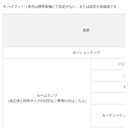
※ ハイフン ( - ) 表示は標準装備にて設定がない、または設定が未確認です。
箇所
ポジションランプ
バニ
フ
セ
ルームランプ
（純正球と同等サイズのLEDをご希望の方はこちら）
カーテシーラン