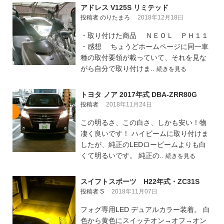
アドレス V125S リミテッド
投稿者 のりたまろ
2018年12月18日
・取り付けた商品 ＮＥＯＬ ＰＨ１１
・感想 ちょうどホームページに同一車
種の取付要領が載っていて、それを見な
がら自分で取り付けま..
続きを見る
トヨタ ノア 2017年式 DBA-ZRR80G
投稿者
2018年11月24日
この明るさ、この白さ、しかも安い！物
凄く良いです！ ハイビームに取り付けま
したが、純正のLEDロービームよりも白
くて明るいです。 純正の..
続きを見る
スイフトスポーツ H22年式・ZC31S
投稿者 S
2018年11月07日
フォグ専用LED デュアルカラー装着。 白
色から黄色にスイッチオン→オフ→オン