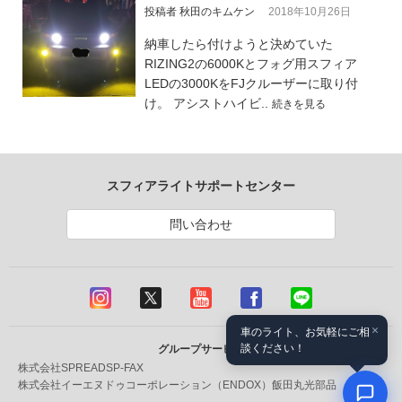
投稿者 秋田のキムケン
2018年10月26日
納車したら付けようと決めていた
RIZING2の6000Kとフォグ用スフィア
LEDの3000KをFJクルーザーに取り付
け。 アシストハイビ..
続きを見る
スフィアライトサポートセンター
問い合わせ
×
車のライト、お気軽にご相
談ください！
グループサービス
株式会社SPREAD
SP-FAX
株式会社イーエヌドゥコーポレーション（ENDOX）
飯田丸光部品