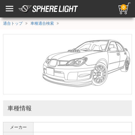
0
適合トップ
車種適合検索
車種情報
メーカー