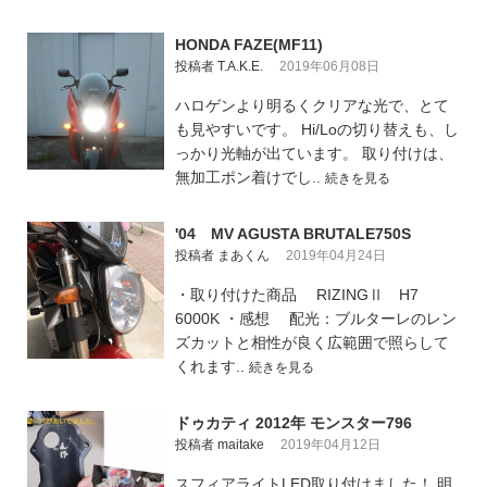
HONDA FAZE(MF11)
投稿者 T.A.K.E.
2019年06月08日
ハロゲンより明るくクリアな光で、とて
も見やすいです。 Hi/Loの切り替えも、し
っかり光軸が出ています。 取り付けは、
無加工ポン着けでし..
続きを見る
'04 MV AGUSTA BRUTALE750S
投稿者 まあくん
2019年04月24日
・取り付けた商品 RIZINGⅡ H7
6000K ・感想 配光：ブルターレのレン
ズカットと相性が良く広範囲で照らして
くれます..
続きを見る
ドゥカティ 2012年 モンスター796
投稿者 maitake
2019年04月12日
スフィアライトLED取り付けました！ 明