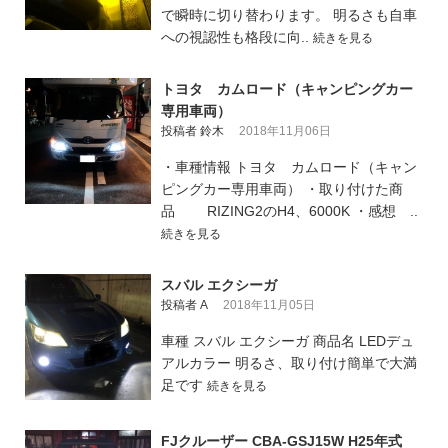
で瞬時に切り替わります。 明るさも自車
への視認性も格段に向..
続きを見る
トヨタ カムロード（キャンピングカー
専用車両）
投稿者 鈴木
2018年11月06日
・車種情報 トヨタ カムロード（キャン
ピングカー専用車両） ・取り付けた商
品 RIZING2のH4、6000K ・感想 ..
続きを見る
スバル エクシーガ
投稿者 A
2018年11月05日
車種 スバル エクシーガ 商品名 LEDデュ
アルカラー 明るさ、取り付け簡単で大満
足です
続きを見る
FJクルーザー CBA-GSJ15W H25年式