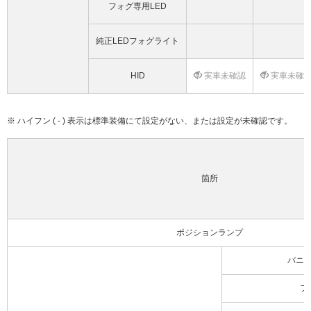
フォグ専用LED
純正LEDフォグライト
HID
実車未確認
実車未確
※ ハイフン ( - ) 表示は標準装備にて設定がない、または設定が未確認です。
箇所
ポジションランプ
バニ
フ