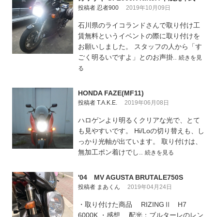
投稿者 忍者900
2019年10月09日
石川県のライコランドさんで取り付け工
賃無料というイベントの際に取り付けを
お願いしました。 スタッフの人から「す
ごく明るいですよ」とのお声掛..
続きを見
る
HONDA FAZE(MF11)
投稿者 T.A.K.E.
2019年06月08日
ハロゲンより明るくクリアな光で、とて
も見やすいです。 Hi/Loの切り替えも、し
っかり光軸が出ています。 取り付けは、
無加工ポン着けでし..
続きを見る
'04 MV AGUSTA BRUTALE750S
投稿者 まあくん
2019年04月24日
・取り付けた商品 RIZINGⅡ H7
6000K ・感想 配光：ブルターレのレン