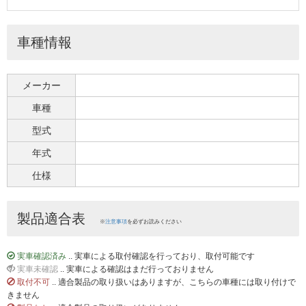
車種情報
メーカー
車種
型式
年式
仕様
製品適合表
※
注意事項
を必ずお読みください
実車確認済み
.. 実車による取付確認を行っており、取付可能です
実車未確認
.. 実車による確認はまだ行っておりません
取付不可
.. 適合製品の取り扱いはありますが、こちらの車種には取り付けで
きません