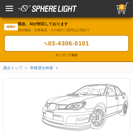
0
現在、AIが対応しております
時間外
適合確認・在庫確認・その他のご質問はお電話で
03-4306-0101
📞
タップして発信
適合トップ
車種適合検索