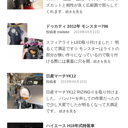
ズカットと相性が良く広範囲で照らして
くれます..
続きを見る
ドゥカティ 2012年 モンスター796
投稿者 maitake
2019年04月12日
スフィアライトLED取り付けました！ 明
るくて満足です☆ モンスターはライトの
部分が狭い作りになっているので取り付
ける際には裏蓋に穴を開..
続きを見る
日産マーチYK12
投稿者
2019年04月10日
日産マーチYK12 RIZINGⅡを取り付けま
した。 バンパーを外しての作業だったの
で少し大変でしたが明るくなって大満足
です。
続きを見る
ハイエース H18年式特装車