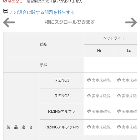
製品なし
.. 適合製品の取り扱いがありません
この適合に関する問題を報告する
ヘッドライト
箇所
Hi
Lo
形状
RIZING3
実車未確認
実車未確
RIZING2
実車未確認
実車未確
RIZINGアルファ
実車未確認
実車未確
製品適合
RIZINGアルファPro
実車未確認
実車未確