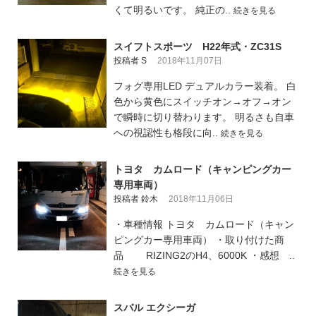
くて明るいです。 純正の..
続きを見る
スイフトスポーツ H22年式・ZC31S
投稿者 S
2018年11月07日
フォグ専用LED デュアルカラー装着。 白
色から黄色にスイッチオン→オフ→オン
で瞬時に切り替わります。 明るさも自車
への視認性も格段に向..
続きを見る
トヨタ カムロード（キャンピングカー
専用車両）
投稿者 鈴木
2018年11月06日
・車種情報 トヨタ カムロード（キャン
ピングカー専用車両） ・取り付けた商
品 RIZING2のH4、6000K ・感想 ..
続きを見る
スバル エクシーガ