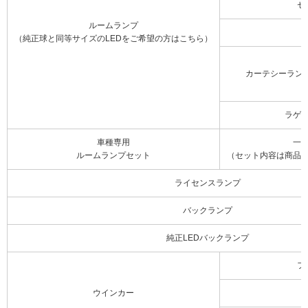
セ
ルームランプ
（純正球と同等サイズのLEDをご希望の方はこちら）
カーテシーラン
ラゲ
車種専用
一
ルームランプセット
（セット内容は商品
ライセンスランプ
バックランプ
純正LEDバックランプ
フ
ウインカー