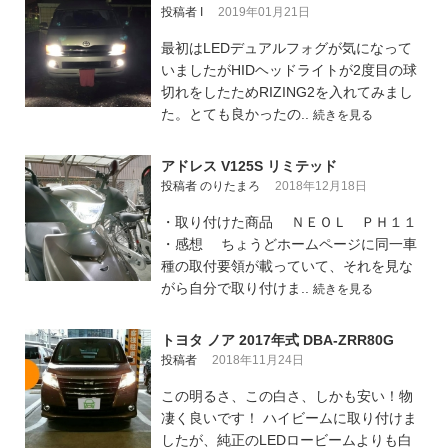
投稿者 I
2019年01月21日
最初はLEDデュアルフォグが気になって
いましたがHIDヘッドライトが2度目の球
切れをしたためRIZING2を入れてみまし
た。とても良かったの..
続きを見る
アドレス V125S リミテッド
投稿者 のりたまろ
2018年12月18日
・取り付けた商品 ＮＥＯＬ ＰＨ１１
・感想 ちょうどホームページに同一車
種の取付要領が載っていて、それを見な
がら自分で取り付けま..
続きを見る
トヨタ ノア 2017年式 DBA-ZRR80G
投稿者
2018年11月24日
この明るさ、この白さ、しかも安い！物
凄く良いです！ ハイビームに取り付けま
したが、純正のLEDロービームよりも白