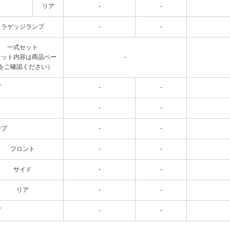
リア
-
-
ラゲッジランプ
-
-
一式セット
セット内容は商品ペー
-
をご確認ください）
プ
-
-
-
-
ンプ
-
-
フロント
-
-
サイド
-
-
リア
-
-
プ
-
-