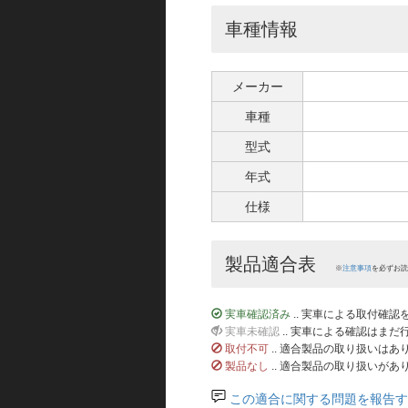
車種情報
メーカー
車種
型式
年式
仕様
製品適合表
※
注意事項
を必ずお読
実車確認済み
.. 実車による取付確
実車未確認
.. 実車による確認はま
取付不可
.. 適合製品の取り扱いは
製品なし
.. 適合製品の取り扱いがあ
この適合に関する問題を報告す