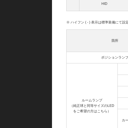
HID
※ ハイフン ( - ) 表示は標準装備に
箇所
ポジションラン
ルームランプ
（純正球と同等サイズのLED
をご希望の方はこちら）
カ