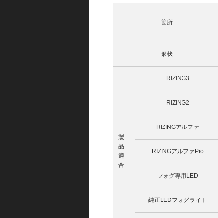
箇所
形状
RIZING3
RIZING2
RIZINGアルファ
製
品
RIZINGアルファPro
適
合
フォグ専用LED
純正LEDフォグライト