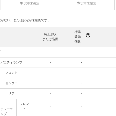
実車未確認
実車未確認
て設定がない、または設定が未確認です。
標準
純正形状
装備
または品番
個数
プ
-
-
バニティランプ
-
-
フロント
-
-
センター
-
-
リア
-
-
フロン
-
-
ト
ーテシーラ
ンプ