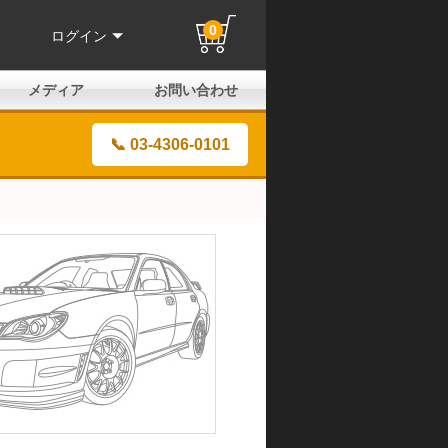
0
ログイン
メディア
お問い合わせ
はじめての方へ
よくある質問
電話でのお問い合わせ
メールお問い合わせ
全国取扱店
全国取付協力店
業販申請フォーム
製品保証申請のご案内
ユーザー登録（保証）
📞 03-4306-0101