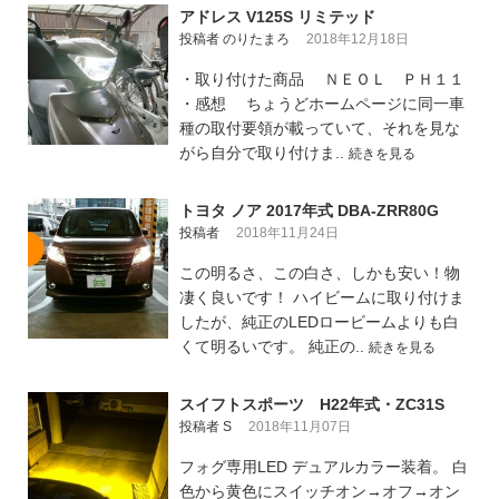
アドレス V125S リミテッド
投稿者 のりたまろ
2018年12月18日
・取り付けた商品 ＮＥＯＬ ＰＨ１１
・感想 ちょうどホームページに同一車
種の取付要領が載っていて、それを見な
がら自分で取り付けま..
続きを見る
トヨタ ノア 2017年式 DBA-ZRR80G
投稿者
2018年11月24日
この明るさ、この白さ、しかも安い！物
凄く良いです！ ハイビームに取り付けま
したが、純正のLEDロービームよりも白
くて明るいです。 純正の..
続きを見る
スイフトスポーツ H22年式・ZC31S
投稿者 S
2018年11月07日
フォグ専用LED デュアルカラー装着。 白
色から黄色にスイッチオン→オフ→オン