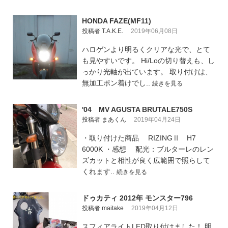
HONDA FAZE(MF11)
投稿者 T.A.K.E.
2019年06月08日
ハロゲンより明るくクリアな光で、とて
も見やすいです。 Hi/Loの切り替えも、し
っかり光軸が出ています。 取り付けは、
無加工ポン着けでし..
続きを見る
'04 MV AGUSTA BRUTALE750S
投稿者 まあくん
2019年04月24日
・取り付けた商品 RIZINGⅡ H7
6000K ・感想 配光：ブルターレのレン
ズカットと相性が良く広範囲で照らして
くれます..
続きを見る
ドゥカティ 2012年 モンスター796
投稿者 maitake
2019年04月12日
スフィアライトLED取り付けました！ 明