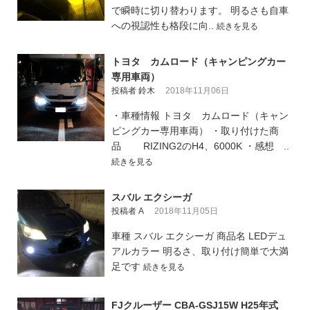
で瞬時に切り替わります。 明るさも自車
への視認性も格段に向..
続きを見る
トヨタ カムロード（キャンピングカー
専用車両）
投稿者 鈴木
2018年11月06日
・車種情報 トヨタ カムロード（キャン
ピングカー専用車両） ・取り付けた商
品 RIZING2のH4、6000K ・感想 ..
続きを見る
スバル エクシーガ
投稿者 A
2018年11月05日
車種 スバル エクシーガ 商品名 LEDデュ
アルカラー 明るさ、取り付け簡単で大満
足です
続きを見る
FJクルーザー CBA-GSJ15W H25年式