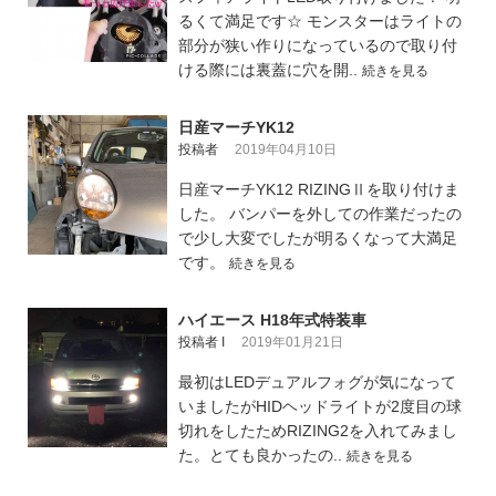
るくて満足です☆ モンスターはライトの
部分が狭い作りになっているので取り付
ける際には裏蓋に穴を開..
続きを見る
日産マーチYK12
投稿者
2019年04月10日
日産マーチYK12 RIZINGⅡを取り付けま
した。 バンパーを外しての作業だったの
で少し大変でしたが明るくなって大満足
です。
続きを見る
ハイエース H18年式特装車
投稿者 I
2019年01月21日
最初はLEDデュアルフォグが気になって
いましたがHIDヘッドライトが2度目の球
切れをしたためRIZING2を入れてみまし
た。とても良かったの..
続きを見る