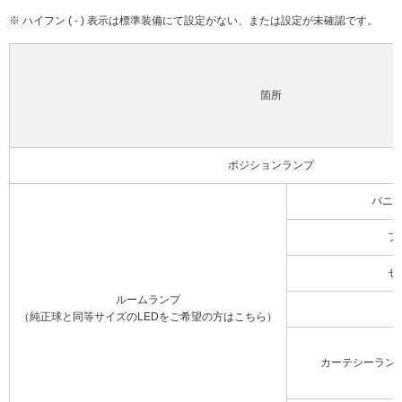
※ ハイフン ( - ) 表示は標準装備にて設定がない、または設定が未確認です。
箇所
ポジションランプ
バニ
フ
セ
ルームランプ
（純正球と同等サイズのLEDをご希望の方はこちら）
カーテシーラン