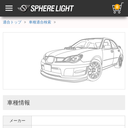
0
適合トップ
車種適合検索
車種情報
メーカー