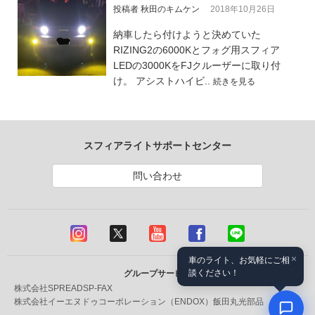
投稿者 秋田のキムケン
2018年10月26日
納車したら付けようと決めていた
RIZING2の6000Kとフォグ用スフィア
LEDの3000KをFJクルーザーに取り付
け。 アシストハイビ..
続きを見る
スフィアライトサポートセンター
問い合わせ
×
車のライト、お気軽にご相
談ください！
グループサービス
株式会社SPREAD
SP-FAX
株式会社イーエヌドゥコーポレーション（ENDOX）
飯田丸光部品