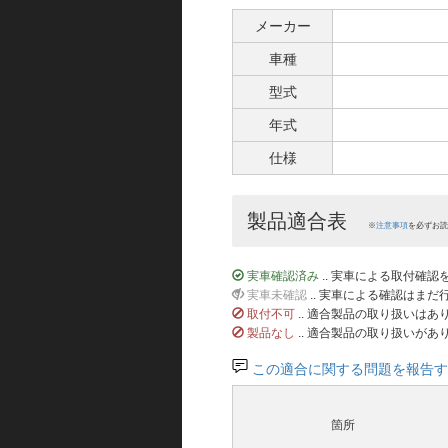
メーカー
車種
型式
年式
仕様
製品適合表
※
注意事項
を必ずお読
実車確認済み
.. 実車による取付確
実車未確認
.. 実車による確認はま
取付不可
.. 適合製品の取り扱いは
製品なし
.. 適合製品の取り扱いがあ
この適合に関する問題を報告す
箇所