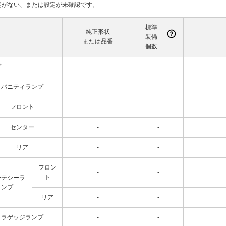
て設定がない、または設定が未確認です。
標準
純正形状
装備
または品番
個数
プ
-
-
バニティランプ
-
-
フロント
-
-
センター
-
-
リア
-
-
フロン
-
-
ト
ーテシーラ
ンプ
リア
-
-
ラゲッジランプ
-
-