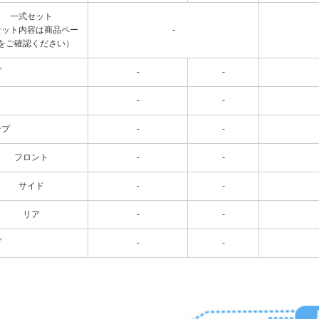
一式セット
セット内容は商品ペー
-
をご確認ください）
プ
-
-
-
-
ンプ
-
-
フロント
-
-
サイド
-
-
リア
-
-
プ
-
-