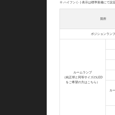
※ ハイフン ( - ) 表示は標準装備に
箇所
ポジションラン
ルームランプ
（純正球と同等サイズのLED
をご希望の方はこちら）
カ