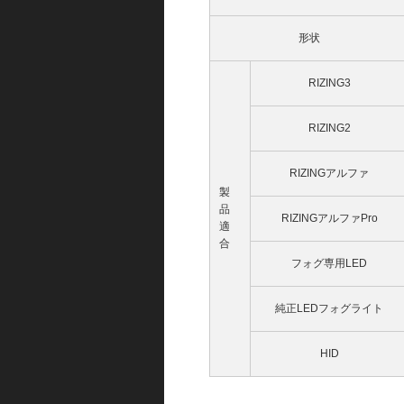
形状
RIZING3
RIZING2
RIZINGアルファ
製
品
RIZINGアルファPro
適
合
フォグ専用LED
純正LEDフォグライト
HID