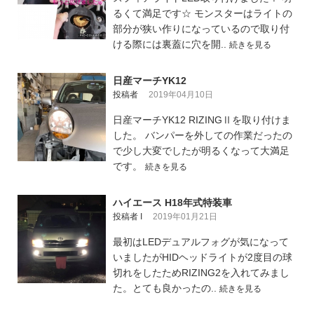
るくて満足です☆ モンスターはライトの
部分が狭い作りになっているので取り付
ける際には裏蓋に穴を開..
続きを見る
日産マーチYK12
投稿者
2019年04月10日
日産マーチYK12 RIZINGⅡを取り付けま
した。 バンパーを外しての作業だったの
で少し大変でしたが明るくなって大満足
です。
続きを見る
ハイエース H18年式特装車
投稿者 I
2019年01月21日
最初はLEDデュアルフォグが気になって
いましたがHIDヘッドライトが2度目の球
切れをしたためRIZING2を入れてみまし
た。とても良かったの..
続きを見る