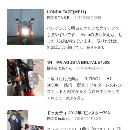
HONDA FAZE(MF11)
投稿者 T.A.K.E.
2019年06月08日
ハロゲンより明るくクリアな光で、とて
も見やすいです。 Hi/Loの切り替えも、し
っかり光軸が出ています。 取り付けは、
無加工ポン着けでし..
続きを見る
'04 MV AGUSTA BRUTALE750S
投稿者 まあくん
2019年04月24日
・取り付けた商品 RIZINGⅡ H7
6000K ・感想 配光：ブルターレのレン
ズカットと相性が良く広範囲で照らして
くれます..
続きを見る
ドゥカティ 2012年 モンスター796
投稿者 maitake
2019年04月12日
スフィアライトLED取り付けました！ 明