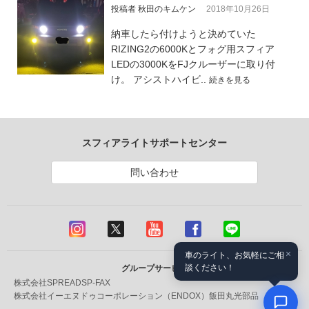
投稿者 秋田のキムケン
2018年10月26日
納車したら付けようと決めていた
RIZING2の6000Kとフォグ用スフィア
LEDの3000KをFJクルーザーに取り付
け。 アシストハイビ..
続きを見る
スフィアライトサポートセンター
問い合わせ
×
車のライト、お気軽にご相
談ください！
グループサービス
株式会社SPREAD
SP-FAX
株式会社イーエヌドゥコーポレーション（ENDOX）
飯田丸光部品