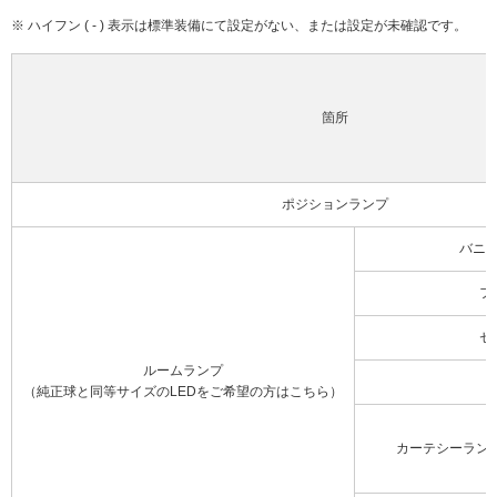
※ ハイフン ( - ) 表示は標準装備にて設定がない、または設定が未確認です。
箇所
ポジションランプ
バニ
フ
セ
ルームランプ
（純正球と同等サイズのLEDをご希望の方はこちら）
カーテシーラン