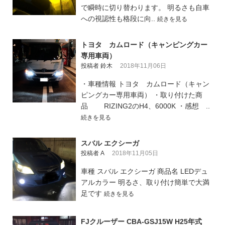
で瞬時に切り替わります。 明るさも自車
への視認性も格段に向..
続きを見る
トヨタ カムロード（キャンピングカー
専用車両）
投稿者 鈴木
2018年11月06日
・車種情報 トヨタ カムロード（キャン
ピングカー専用車両） ・取り付けた商
品 RIZING2のH4、6000K ・感想 ..
続きを見る
スバル エクシーガ
投稿者 A
2018年11月05日
車種 スバル エクシーガ 商品名 LEDデュ
アルカラー 明るさ、取り付け簡単で大満
足です
続きを見る
FJクルーザー CBA-GSJ15W H25年式