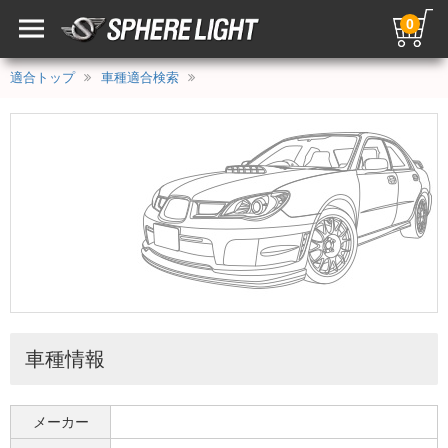
0
適合トップ
車種適合検索
車種情報
メーカー