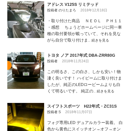
アドレス V125S リミテッド
投稿者 のりたまろ
2018年12月18日
・取り付けた商品 ＮＥＯＬ ＰＨ１１
・感想 ちょうどホームページに同一車
種の取付要領が載っていて、それを見な
がら自分で取り付けま..
続きを見る
トヨタ ノア 2017年式 DBA-ZRR80G
投稿者
2018年11月24日
この明るさ、この白さ、しかも安い！物
凄く良いです！ ハイビームに取り付けま
したが、純正のLEDロービームよりも白
くて明るいです。 純正の..
続きを見る
スイフトスポーツ H22年式・ZC31S
投稿者 S
2018年11月07日
フォグ専用LED デュアルカラー装着。 白
色から黄色にスイッチオン→オフ→オン