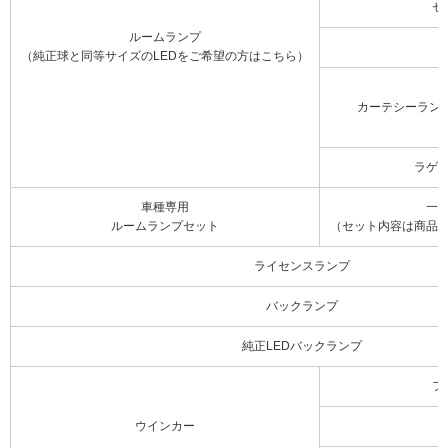
セ
ルームランプ
（純正球と同等サイズのLEDをご希望の方はこちら）
カーテシーラン
ラゲ
車種専用
一
ルームランプセット
（セット内容は商品
ライセンスランプ
バックランプ
純正LEDバックランプ
フ
ウインカー