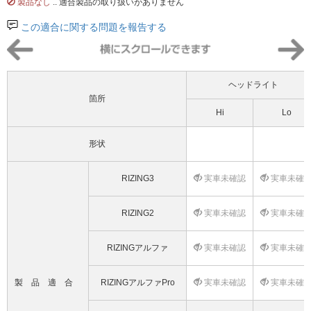
製品なし
.. 適合製品の取り扱いがありません
この適合に関する問題を報告する
ヘッドライト
箇所
Hi
Lo
形状
RIZING3
実車未確認
実車未確
RIZING2
実車未確認
実車未確
RIZINGアルファ
実車未確認
実車未確
製品適合
RIZINGアルファPro
実車未確認
実車未確