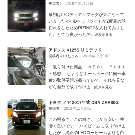
投稿者 I
2019年01月21日
最初はLEDデュアルフォグが気になって
いましたがHIDヘッドライトが2度目の球
切れをしたためRIZING2を入れてみまし
た。とても良かったの..
続きを見る
アドレス V125S リミテッド
投稿者 のりたまろ
2018年12月18日
・取り付けた商品 ＮＥＯＬ ＰＨ１１
・感想 ちょうどホームページに同一車
種の取付要領が載っていて、それを見な
がら自分で取り付けま..
続きを見る
トヨタ ノア 2017年式 DBA-ZRR80G
投稿者
2018年11月24日
この明るさ、この白さ、しかも安い！物
凄く良いです！ ハイビームに取り付けま
したが、純正のLEDロービームよりも白