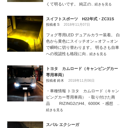
くて明るいです。 純正の..
続きを見る
スイフトスポーツ H22年式・ZC31S
投稿者 S
2018年11月07日
フォグ専用LED デュアルカラー装着。 白
色から黄色にスイッチオン→オフ→オン
で瞬時に切り替わります。 明るさも自車
への視認性も格段に向..
続きを見る
トヨタ カムロード（キャンピングカー
専用車両）
投稿者 鈴木
2018年11月06日
・車種情報 トヨタ カムロード（キャン
ピングカー専用車両） ・取り付けた商
品 RIZING2のH4、6000K ・感想 ..
続きを見る
スバル エクシーガ