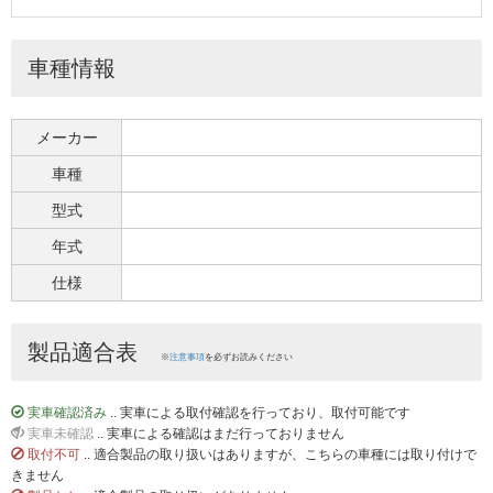
車種情報
メーカー
車種
型式
年式
仕様
製品適合表
※
注意事項
を必ずお読みください
実車確認済み
.. 実車による取付確認を行っており、取付可能です
実車未確認
.. 実車による確認はまだ行っておりません
取付不可
.. 適合製品の取り扱いはありますが、こちらの車種には取り付けで
きません