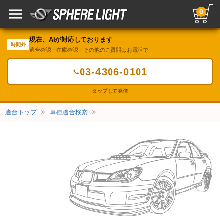
0
現在、AIが対応しております
時間外
適合確認・在庫確認・その他のご質問はお電話で
03-4306-0101
📞
タップして発信
適合トップ
車種適合検索