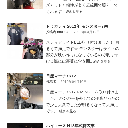
ズカットと相性が良く広範囲で照らして
くれます..
続きを見る
ドゥカティ 2012年 モンスター796
投稿者 maitake
2019年04月12日
スフィアライトLED取り付けました！ 明
るくて満足です☆ モンスターはライトの
部分が狭い作りになっているので取り付
ける際には裏蓋に穴を開..
続きを見る
日産マーチYK12
投稿者
2019年04月10日
日産マーチYK12 RIZINGⅡを取り付けま
した。 バンパーを外しての作業だったの
で少し大変でしたが明るくなって大満足
です。
続きを見る
ハイエース H18年式特装車