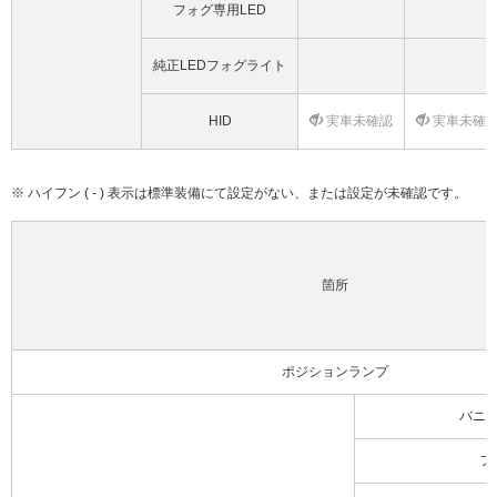
フォグ専用LED
純正LEDフォグライト
HID
実車未確認
実車未確
※ ハイフン ( - ) 表示は標準装備にて設定がない、または設定が未確認です。
箇所
ポジションランプ
バニ
フ