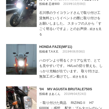
投稿者 忍者900
2019年10月09日
石川県のライコランドさんで取り付け工
賃無料というイベントの際に取り付けを
お願いしました。 スタッフの人から「す
ごく明るいですよ」とのお声掛..
続きを見
る
HONDA FAZE(MF11)
投稿者 T.A.K.E.
2019年06月08日
ハロゲンより明るくクリアな光で、とて
も見やすいです。 Hi/Loの切り替えも、し
っかり光軸が出ています。 取り付けは、
無加工ポン着けでし..
続きを見る
'04 MV AGUSTA BRUTALE750S
投稿者 まあくん
2019年04月24日
・取り付けた商品 RIZINGⅡ H7
6000K ・感想 配光：ブルターレのレン