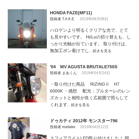
HONDA FAZE(MF11)
投稿者 T.A.K.E.
2019年06月08日
ハロゲンより明るくクリアな光で、とて
も見やすいです。 Hi/Loの切り替えも、し
っかり光軸が出ています。 取り付けは、
無加工ポン着けでし..
続きを見る
'04 MV AGUSTA BRUTALE750S
投稿者 まあくん
2019年04月24日
・取り付けた商品 RIZINGⅡ H7
6000K ・感想 配光：ブルターレのレン
ズカットと相性が良く広範囲で照らして
くれます..
続きを見る
ドゥカティ 2012年 モンスター796
投稿者 maitake
2019年04月12日
スフィアライトLED取り付けました！ 明