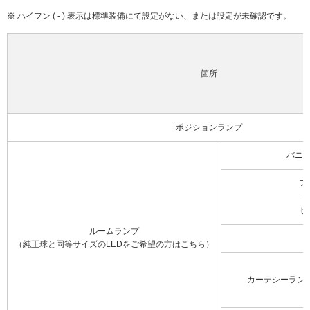
※ ハイフン ( - ) 表示は標準装備にて設定がない、または設定が未確認です。
箇所
ポジションランプ
バニ
フ
セ
ルームランプ
（純正球と同等サイズのLEDをご希望の方はこちら）
カーテシーラン