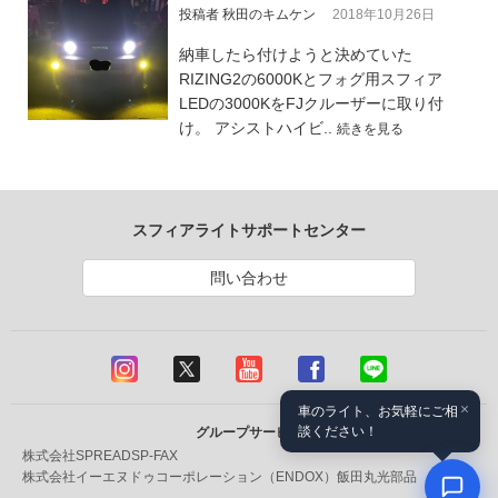
投稿者 秋田のキムケン
2018年10月26日
納車したら付けようと決めていた
RIZING2の6000Kとフォグ用スフィア
LEDの3000KをFJクルーザーに取り付
け。 アシストハイビ..
続きを見る
スフィアライトサポートセンター
問い合わせ
×
車のライト、お気軽にご相
談ください！
グループサービス
株式会社SPREAD
SP-FAX
株式会社イーエヌドゥコーポレーション（ENDOX）
飯田丸光部品