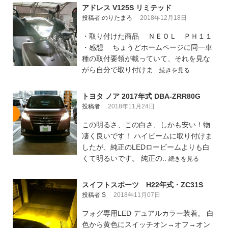
アドレス V125S リミテッド
投稿者 のりたまろ
2018年12月18日
・取り付けた商品 ＮＥＯＬ ＰＨ１１
・感想 ちょうどホームページに同一車
種の取付要領が載っていて、それを見な
がら自分で取り付けま..
続きを見る
トヨタ ノア 2017年式 DBA-ZRR80G
投稿者
2018年11月24日
この明るさ、この白さ、しかも安い！物
凄く良いです！ ハイビームに取り付けま
したが、純正のLEDロービームよりも白
くて明るいです。 純正の..
続きを見る
スイフトスポーツ H22年式・ZC31S
投稿者 S
2018年11月07日
フォグ専用LED デュアルカラー装着。 白
色から黄色にスイッチオン→オフ→オン