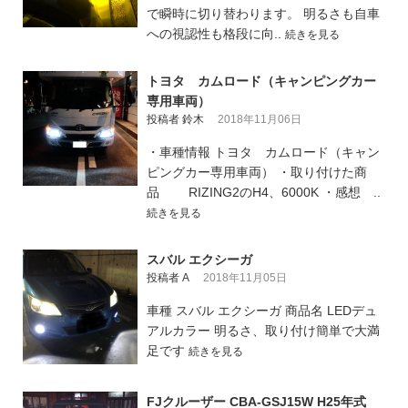
で瞬時に切り替わります。 明るさも自車
への視認性も格段に向..
続きを見る
トヨタ カムロード（キャンピングカー
専用車両）
投稿者 鈴木
2018年11月06日
・車種情報 トヨタ カムロード（キャン
ピングカー専用車両） ・取り付けた商
品 RIZING2のH4、6000K ・感想 ..
続きを見る
スバル エクシーガ
投稿者 A
2018年11月05日
車種 スバル エクシーガ 商品名 LEDデュ
アルカラー 明るさ、取り付け簡単で大満
足です
続きを見る
FJクルーザー CBA-GSJ15W H25年式