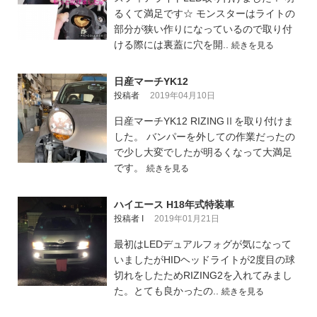
るくて満足です☆ モンスターはライトの
部分が狭い作りになっているので取り付
ける際には裏蓋に穴を開..
続きを見る
日産マーチYK12
投稿者
2019年04月10日
日産マーチYK12 RIZINGⅡを取り付けま
した。 バンパーを外しての作業だったの
で少し大変でしたが明るくなって大満足
です。
続きを見る
ハイエース H18年式特装車
投稿者 I
2019年01月21日
最初はLEDデュアルフォグが気になって
いましたがHIDヘッドライトが2度目の球
切れをしたためRIZING2を入れてみまし
た。とても良かったの..
続きを見る