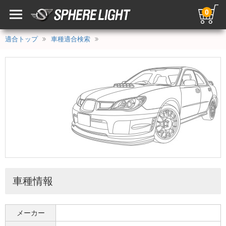
0
適合トップ
車種適合検索
車種情報
メーカー