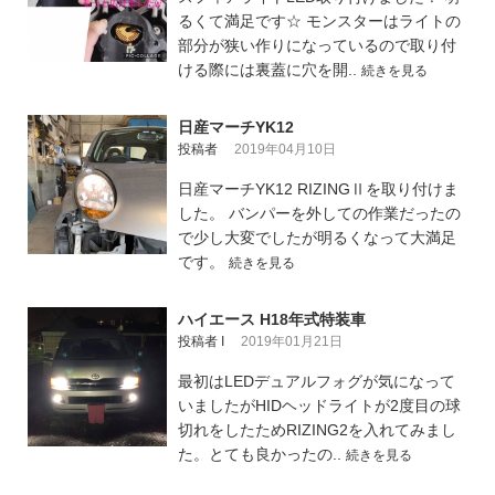
るくて満足です☆ モンスターはライトの
部分が狭い作りになっているので取り付
ける際には裏蓋に穴を開..
続きを見る
日産マーチYK12
投稿者
2019年04月10日
日産マーチYK12 RIZINGⅡを取り付けま
した。 バンパーを外しての作業だったの
で少し大変でしたが明るくなって大満足
です。
続きを見る
ハイエース H18年式特装車
投稿者 I
2019年01月21日
最初はLEDデュアルフォグが気になって
いましたがHIDヘッドライトが2度目の球
切れをしたためRIZING2を入れてみまし
た。とても良かったの..
続きを見る