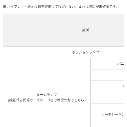
※ ハイフン ( - ) 表示は標準装備にて設定がない、または設定が未確認です。
箇所
ポジションランプ
バニ
フ
セ
ルームランプ
（純正球と同等サイズのLEDをご希望の方はこちら）
カーテシーラン