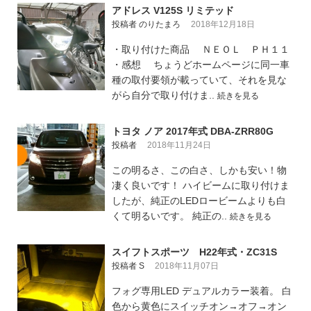
アドレス V125S リミテッド
投稿者 のりたまろ
2018年12月18日
・取り付けた商品 ＮＥＯＬ ＰＨ１１
・感想 ちょうどホームページに同一車
種の取付要領が載っていて、それを見な
がら自分で取り付けま..
続きを見る
トヨタ ノア 2017年式 DBA-ZRR80G
投稿者
2018年11月24日
この明るさ、この白さ、しかも安い！物
凄く良いです！ ハイビームに取り付けま
したが、純正のLEDロービームよりも白
くて明るいです。 純正の..
続きを見る
スイフトスポーツ H22年式・ZC31S
投稿者 S
2018年11月07日
フォグ専用LED デュアルカラー装着。 白
色から黄色にスイッチオン→オフ→オン