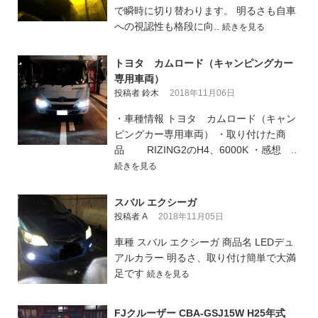
で瞬時に切り替わります。 明るさも自車
への視認性も格段に向..
続きを見る
トヨタ カムロード（キャンピングカー
専用車両）
投稿者 鈴木
2018年11月06日
・車種情報 トヨタ カムロード（キャン
ピングカー専用車両） ・取り付けた商
品 RIZING2のH4、6000K ・感想 ..
続きを見る
スバル エクシーガ
投稿者 A
2018年11月05日
車種 スバル エクシーガ 商品名 LEDデュ
アルカラー 明るさ、取り付け簡単で大満
足です
続きを見る
FJクルーザー CBA-GSJ15W H25年式