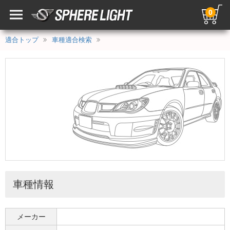
0
適合トップ
車種適合検索
車種情報
メーカー