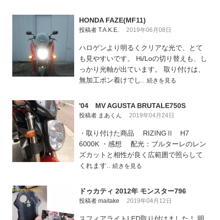
HONDA FAZE(MF11)
投稿者 T.A.K.E.
2019年06月08日
ハロゲンより明るくクリアな光で、とて
も見やすいです。 Hi/Loの切り替えも、し
っかり光軸が出ています。 取り付けは、
無加工ポン着けでし..
続きを見る
'04 MV AGUSTA BRUTALE750S
投稿者 まあくん
2019年04月24日
・取り付けた商品 RIZINGⅡ H7
6000K ・感想 配光：ブルターレのレン
ズカットと相性が良く広範囲で照らして
くれます..
続きを見る
ドゥカティ 2012年 モンスター796
投稿者 maitake
2019年04月12日
スフィアライトLED取り付けました！ 明