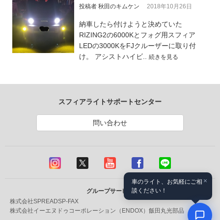
投稿者 秋田のキムケン
2018年10月26日
納車したら付けようと決めていた
RIZING2の6000Kとフォグ用スフィア
LEDの3000KをFJクルーザーに取り付
け。 アシストハイビ..
続きを見る
スフィアライトサポートセンター
問い合わせ
×
車のライト、お気軽にご相
談ください！
グループサービス
株式会社SPREAD
SP-FAX
株式会社イーエヌドゥコーポレーション（ENDOX）
飯田丸光部品