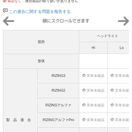
製品なし
.. 適合製品の取り扱いがありません
この適合に関する問題を報告する
ヘッドライト
箇所
Hi
Lo
形状
RIZING3
実車未確認
実車未確
RIZING2
実車未確認
実車未確
RIZINGアルファ
実車未確認
実車未確
製品適合
RIZINGアルファPro
実車未確認
実車未確