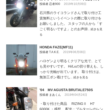
投稿者 忍者900
2019年10月09日
石川県のライコランドさんで取り付け工
賃無料というイベントの際に取り付けを
お願いしました。 スタッフの人から「す
ごく明るいですよ」とのお声掛..
続きを見
る
HONDA FAZE(MF11)
投稿者 T.A.K.E.
2019年06月08日
ハロゲンより明るくクリアな光で、とて
も見やすいです。 Hi/Loの切り替えも、し
っかり光軸が出ています。 取り付けは、
無加工ポン着けでし..
続きを見る
'04 MV AGUSTA BRUTALE750S
投稿者 まあくん
2019年04月24日
・取り付けた商品 RIZINGⅡ H7
6000K ・感想 配光：ブルターレのレン