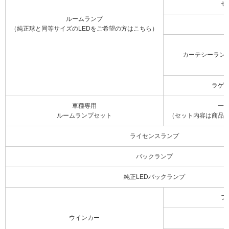
セ
ルームランプ
（純正球と同等サイズのLEDをご希望の方はこちら）
カーテシーラン
ラゲ
車種専用
一
ルームランプセット
（セット内容は商品
ライセンスランプ
バックランプ
純正LEDバックランプ
フ
ウインカー