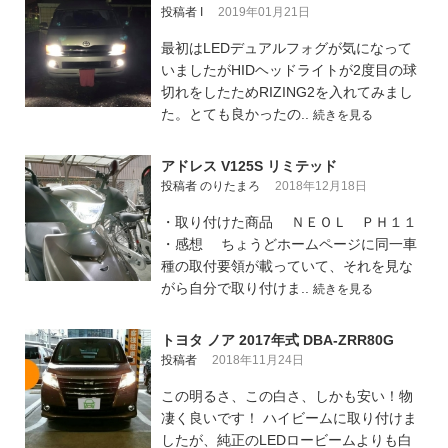
投稿者 I
2019年01月21日
最初はLEDデュアルフォグが気になって
いましたがHIDヘッドライトが2度目の球
切れをしたためRIZING2を入れてみまし
た。とても良かったの..
続きを見る
アドレス V125S リミテッド
投稿者 のりたまろ
2018年12月18日
・取り付けた商品 ＮＥＯＬ ＰＨ１１
・感想 ちょうどホームページに同一車
種の取付要領が載っていて、それを見な
がら自分で取り付けま..
続きを見る
トヨタ ノア 2017年式 DBA-ZRR80G
投稿者
2018年11月24日
この明るさ、この白さ、しかも安い！物
凄く良いです！ ハイビームに取り付けま
したが、純正のLEDロービームよりも白