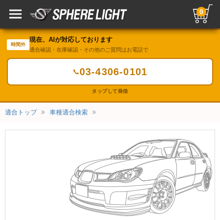
0
現在、AIが対応しております
時間外
適合確認・在庫確認・その他のご質問はお電話で
03-4306-0101
📞
タップして発信
適合トップ
車種適合検索