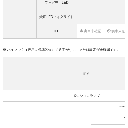
フォグ専用LED
純正LEDフォグライト
HID
実車未確認
実車未確
※ ハイフン ( - ) 表示は標準装備にて設定がない、または設定が未確認です。
箇所
ポジションランプ
バニ
フ