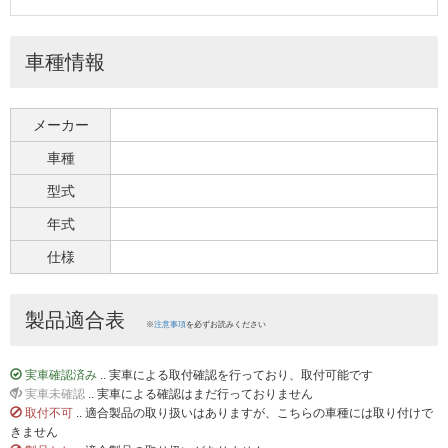
車種情報
メーカー
車種
型式
年式
仕様
製品適合表
※
注意事項
を必ずお読みください
実車確認済み
.. 実車による取付確認を行っており、取付可能です
実車未確認
.. 実車による確認はまだ行っておりません
取付不可
.. 適合製品の取り扱いはありますが、こちらの車種には取り付けで
きません