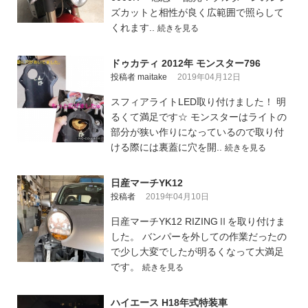
ズカットと相性が良く広範囲で照らして
くれます..
続きを見る
ドゥカティ 2012年 モンスター796
投稿者 maitake
2019年04月12日
スフィアライトLED取り付けました！ 明
るくて満足です☆ モンスターはライトの
部分が狭い作りになっているので取り付
ける際には裏蓋に穴を開..
続きを見る
日産マーチYK12
投稿者
2019年04月10日
日産マーチYK12 RIZINGⅡを取り付けま
した。 バンパーを外しての作業だったの
で少し大変でしたが明るくなって大満足
です。
続きを見る
ハイエース H18年式特装車