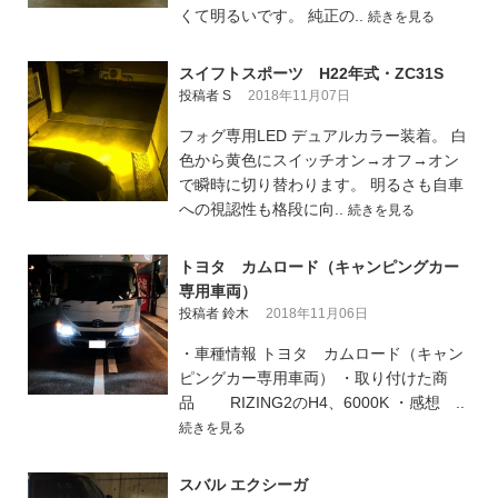
くて明るいです。 純正の..
続きを見る
スイフトスポーツ H22年式・ZC31S
投稿者 S
2018年11月07日
フォグ専用LED デュアルカラー装着。 白
色から黄色にスイッチオン→オフ→オン
で瞬時に切り替わります。 明るさも自車
への視認性も格段に向..
続きを見る
トヨタ カムロード（キャンピングカー
専用車両）
投稿者 鈴木
2018年11月06日
・車種情報 トヨタ カムロード（キャン
ピングカー専用車両） ・取り付けた商
品 RIZING2のH4、6000K ・感想 ..
続きを見る
スバル エクシーガ