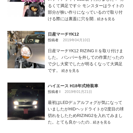
るくて満足です☆ モンスターはライトの
部分が狭い作りになっているので取り付
ける際には裏蓋に穴を開..
続きを見る
日産マーチYK12
投稿者
2019年04月10日
日産マーチYK12 RIZINGⅡを取り付けま
した。 バンパーを外しての作業だったの
で少し大変でしたが明るくなって大満足
です。
続きを見る
ハイエース H18年式特装車
投稿者 I
2019年01月21日
最初はLEDデュアルフォグが気になって
いましたがHIDヘッドライトが2度目の球
切れをしたためRIZING2を入れてみまし
た。とても良かったの..
続きを見る