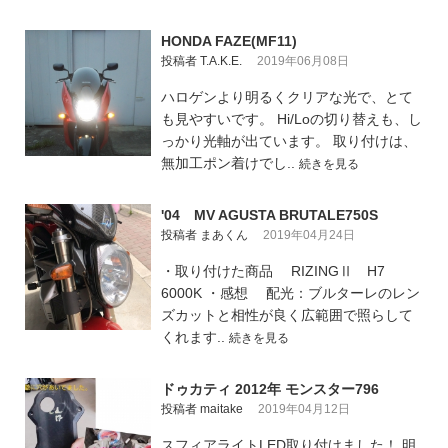
HONDA FAZE(MF11)
投稿者 T.A.K.E.
2019年06月08日
ハロゲンより明るくクリアな光で、とて
も見やすいです。 Hi/Loの切り替えも、し
っかり光軸が出ています。 取り付けは、
無加工ポン着けでし..
続きを見る
'04 MV AGUSTA BRUTALE750S
投稿者 まあくん
2019年04月24日
・取り付けた商品 RIZINGⅡ H7
6000K ・感想 配光：ブルターレのレン
ズカットと相性が良く広範囲で照らして
くれます..
続きを見る
ドゥカティ 2012年 モンスター796
投稿者 maitake
2019年04月12日
スフィアライトLED取り付けました！ 明