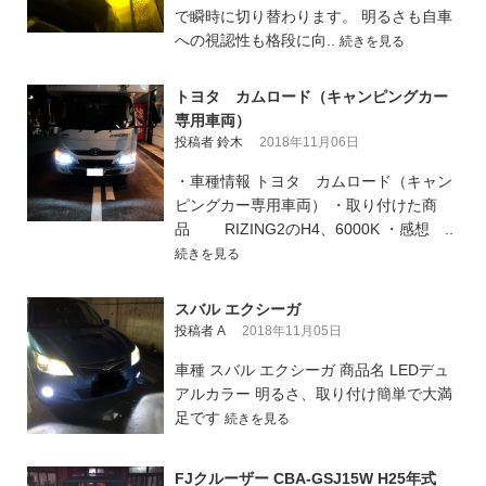
で瞬時に切り替わります。 明るさも自車
への視認性も格段に向..
続きを見る
トヨタ カムロード（キャンピングカー
専用車両）
投稿者 鈴木
2018年11月06日
・車種情報 トヨタ カムロード（キャン
ピングカー専用車両） ・取り付けた商
品 RIZING2のH4、6000K ・感想 ..
続きを見る
スバル エクシーガ
投稿者 A
2018年11月05日
車種 スバル エクシーガ 商品名 LEDデュ
アルカラー 明るさ、取り付け簡単で大満
足です
続きを見る
FJクルーザー CBA-GSJ15W H25年式