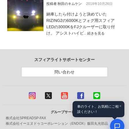
投稿者 秋田のキムケン
2018年10月26日
納車したら付けようと決めていた
RIZING2の6000Kとフォグ用スフィア
LEDの3000KをFJクルーザーに取り付
け。 アシストハイビ..
続きを見る
スフィアライトサポートセンター
問い合わせ
×
車のライト、お気軽にご相
談ください！
グループサービス
株式会社SPREAD
SP-FAX
株式会社イーエヌドゥコーポレーション（ENDOX）
飯田丸光部品