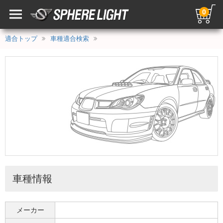
0
適合トップ
車種適合検索
車種情報
メーカー