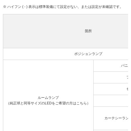
※ ハイフン ( - ) 表示は標準装備にて設定がない、または設定が未確認です。
箇所
ポジションランプ
バニ
フ
セ
ルームランプ
（純正球と同等サイズのLEDをご希望の方はこちら）
カーテシーラン