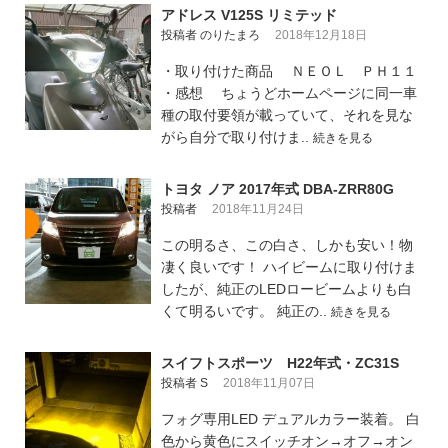
アドレス V125S リミテッド
投稿者 のりたまろ
2018年12月18日
・取り付けた商品 ＮＥＯＬ ＰＨ１１
・感想 ちょうどホームページに同一車
種の取付要領が載っていて、それを見な
がら自分で取り付けま..
続きを見る
トヨタ ノア 2017年式 DBA-ZRR80G
投稿者
2018年11月24日
この明るさ、この白さ、しかも安い！物
凄く良いです！ ハイビームに取り付けま
したが、純正のLEDロービームよりも白
くて明るいです。 純正の..
続きを見る
スイフトスポーツ H22年式・ZC31S
投稿者 S
2018年11月07日
フォグ専用LED デュアルカラー装着。 白
色から黄色にスイッチオン→オフ→オン