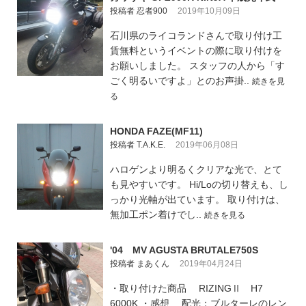
投稿者 忍者900
2019年10月09日
石川県のライコランドさんで取り付け工
賃無料というイベントの際に取り付けを
お願いしました。 スタッフの人から「す
ごく明るいですよ」とのお声掛..
続きを見
る
HONDA FAZE(MF11)
投稿者 T.A.K.E.
2019年06月08日
ハロゲンより明るくクリアな光で、とて
も見やすいです。 Hi/Loの切り替えも、し
っかり光軸が出ています。 取り付けは、
無加工ポン着けでし..
続きを見る
'04 MV AGUSTA BRUTALE750S
投稿者 まあくん
2019年04月24日
・取り付けた商品 RIZINGⅡ H7
6000K ・感想 配光：ブルターレのレン