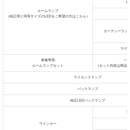
セ
ルームランプ
（純正球と同等サイズのLEDをご希望の方はこちら）
カーテシーラン
ラゲ
車種専用
一
ルームランプセット
（セット内容は商品
ライセンスランプ
バックランプ
純正LEDバックランプ
フ
ウインカー