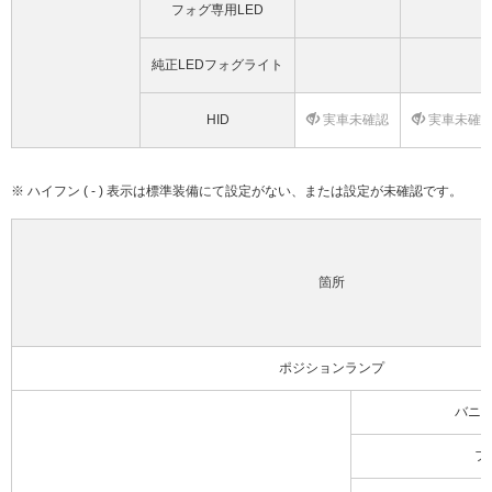
フォグ専用LED
純正LEDフォグライト
HID
実車未確認
実車未確
※ ハイフン ( - ) 表示は標準装備にて設定がない、または設定が未確認です。
箇所
ポジションランプ
バニ
フ