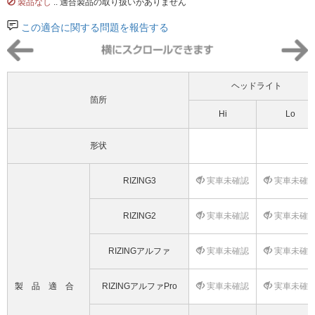
製品なし
.. 適合製品の取り扱いがありません
この適合に関する問題を報告する
ヘッドライト
箇所
Hi
Lo
形状
RIZING3
実車未確認
実車未確
RIZING2
実車未確認
実車未確
RIZINGアルファ
実車未確認
実車未確
製品適合
RIZINGアルファPro
実車未確認
実車未確