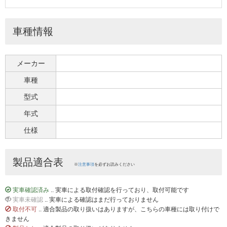
車種情報
メーカー
車種
型式
年式
仕様
製品適合表
※
注意事項
を必ずお読みください
実車確認済み
.. 実車による取付確認を行っており、取付可能です
実車未確認
.. 実車による確認はまだ行っておりません
取付不可
.. 適合製品の取り扱いはありますが、こちらの車種には取り付けで
きません