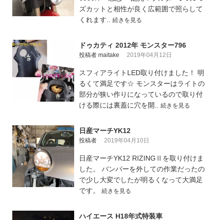
ズカットと相性が良く広範囲で照らして
くれます..
続きを見る
ドゥカティ 2012年 モンスター796
投稿者 maitake
2019年04月12日
スフィアライトLED取り付けました！ 明
るくて満足です☆ モンスターはライトの
部分が狭い作りになっているので取り付
ける際には裏蓋に穴を開..
続きを見る
日産マーチYK12
投稿者
2019年04月10日
日産マーチYK12 RIZINGⅡを取り付けま
した。 バンパーを外しての作業だったの
で少し大変でしたが明るくなって大満足
です。
続きを見る
ハイエース H18年式特装車