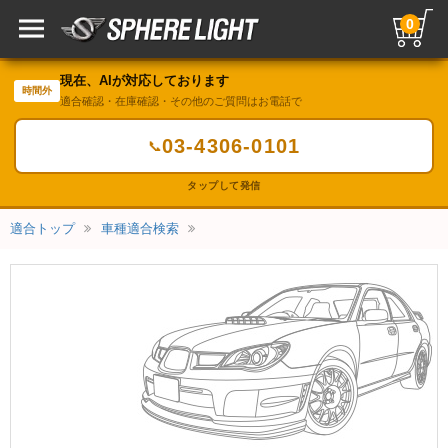
0
現在、AIが対応しております
時間外
適合確認・在庫確認・その他のご質問はお電話で
03-4306-0101
📞
タップして発信
適合トップ
車種適合検索