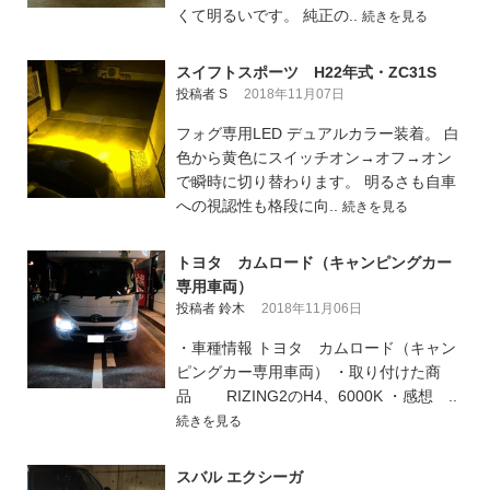
くて明るいです。 純正の..
続きを見る
スイフトスポーツ H22年式・ZC31S
投稿者 S
2018年11月07日
フォグ専用LED デュアルカラー装着。 白
色から黄色にスイッチオン→オフ→オン
で瞬時に切り替わります。 明るさも自車
への視認性も格段に向..
続きを見る
トヨタ カムロード（キャンピングカー
専用車両）
投稿者 鈴木
2018年11月06日
・車種情報 トヨタ カムロード（キャン
ピングカー専用車両） ・取り付けた商
品 RIZING2のH4、6000K ・感想 ..
続きを見る
スバル エクシーガ