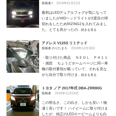
投稿者 I
2019年01月21日
最初はLEDデュアルフォグが気になって
いましたがHIDヘッドライトが2度目の球
切れをしたためRIZING2を入れてみまし
た。とても良かったの..
続きを見る
アドレス V125S リミテッド
投稿者 のりたまろ
2018年12月18日
・取り付けた商品 ＮＥＯＬ ＰＨ１１
・感想 ちょうどホームページに同一車
種の取付要領が載っていて、それを見な
がら自分で取り付けま..
続きを見る
トヨタ ノア 2017年式 DBA-ZRR80G
投稿者
2018年11月24日
この明るさ、この白さ、しかも安い！物
凄く良いです！ ハイビームに取り付けま
したが、純正のLEDロービームよりも白