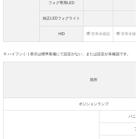
フォグ専用LED
純正LEDフォグライト
HID
実車未確認
実車未確
※ ハイフン ( - ) 表示は標準装備にて設定がない、または設定が未確認です。
箇所
ポジションランプ
バニ
フ