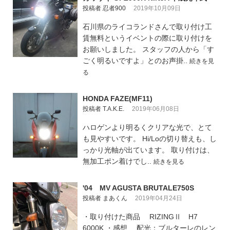
投稿者 忍者900
2019年10月09日
石川県のライコランドさんで取り付け工
賃無料というイベントの際に取り付けを
お願いしました。 スタッフの人から「す
ごく明るいですよ」とのお声掛..
続きを見
る
HONDA FAZE(MF11)
投稿者 T.A.K.E.
2019年06月08日
ハロゲンより明るくクリアな光で、とて
も見やすいです。 Hi/Loの切り替えも、し
っかり光軸が出ています。 取り付けは、
無加工ポン着けでし..
続きを見る
'04 MV AGUSTA BRUTALE750S
投稿者 まあくん
2019年04月24日
・取り付けた商品 RIZINGⅡ H7
6000K ・感想 配光：ブルターレのレン