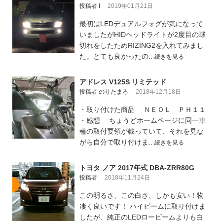
投稿者 I
2019年01月21日
最初はLEDデュアルフォグが気になって
いましたがHIDヘッドライトが2度目の球
切れをしたためRIZING2を入れてみまし
た。とても良かったの..
続きを見る
アドレス V125S リミテッド
投稿者 のりたまろ
2018年12月18日
・取り付けた商品 ＮＥＯＬ ＰＨ１１
・感想 ちょうどホームページに同一車
種の取付要領が載っていて、それを見な
がら自分で取り付けま..
続きを見る
トヨタ ノア 2017年式 DBA-ZRR80G
投稿者
2018年11月24日
この明るさ、この白さ、しかも安い！物
凄く良いです！ ハイビームに取り付けま
したが、純正のLEDロービームよりも白