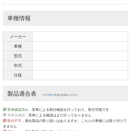
車種情報
メーカー
車種
型式
年式
仕様
製品適合表
※
注意事項
を必ずお読みください
実車確認済み
.. 実車による取付確認を行っており、取付可能です
実車未確認
.. 実車による確認はまだ行っておりません
取付不可
.. 適合製品の取り扱いはありますが、こちらの車種には取り付けで
きません