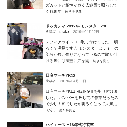
ズカットと相性が良く広範囲で照らして
くれます..
続きを見る
ドゥカティ 2012年 モンスター796
投稿者 maitake
2019年04月12日
スフィアライトLED取り付けました！ 明
るくて満足です☆ モンスターはライトの
部分が狭い作りになっているので取り付
ける際には裏蓋に穴を開..
続きを見る
日産マーチYK12
投稿者
2019年04月10日
日産マーチYK12 RIZINGⅡを取り付けま
した。 バンパーを外しての作業だったの
で少し大変でしたが明るくなって大満足
です。
続きを見る
ハイエース H18年式特装車