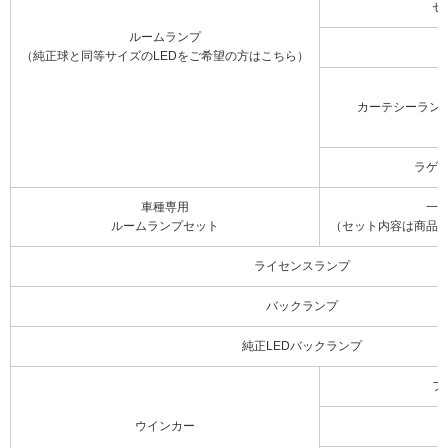
セ
ルームランプ
（純正球と同等サイズのLEDをご希望の方はこちら）
カーテシーラン
ラゲ
車種専用
一
ルームランプセット
（セット内容は商品
ライセンスランプ
バックランプ
純正LEDバックランプ
フ
ウインカー