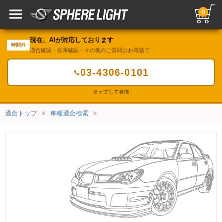
0
現在、AIが対応しております
時間外
適合確認・在庫確認・その他のご質問はお電話で
03-4306-0101
📞
タップして発信
適合トップ
車種適合検索