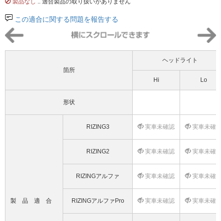
製品なし
.. 適合製品の取り扱いがありません
この適合に関する問題を報告する
ヘッドライト
箇所
Hi
Lo
形状
RIZING3
実車未確認
実車未確
RIZING2
実車未確認
実車未確
RIZINGアルファ
実車未確認
実車未確
製品適合
RIZINGアルファPro
実車未確認
実車未確