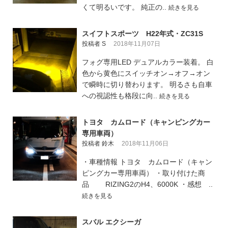
くて明るいです。 純正の..
続きを見る
スイフトスポーツ H22年式・ZC31S
投稿者 S
2018年11月07日
フォグ専用LED デュアルカラー装着。 白
色から黄色にスイッチオン→オフ→オン
で瞬時に切り替わります。 明るさも自車
への視認性も格段に向..
続きを見る
トヨタ カムロード（キャンピングカー
専用車両）
投稿者 鈴木
2018年11月06日
・車種情報 トヨタ カムロード（キャン
ピングカー専用車両） ・取り付けた商
品 RIZING2のH4、6000K ・感想 ..
続きを見る
スバル エクシーガ