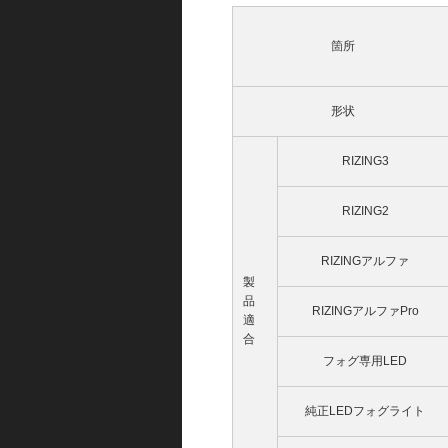
箇所
形状
RIZING3
RIZING2
RIZINGアルファ
製
品
RIZINGアルファPro
適
合
フォグ専用LED
純正LEDフォグライト