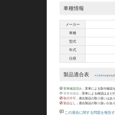
車種情報
メーカー
車種
型式
年式
仕様
製品適合表
※
注意事項
を必ずお読
実車確認済み
.. 実車による取付確
実車未確認
.. 実車による確認はま
取付不可
.. 適合製品の取り扱いは
製品なし
.. 適合製品の取り扱いがあ
この適合に関する問題を報告す