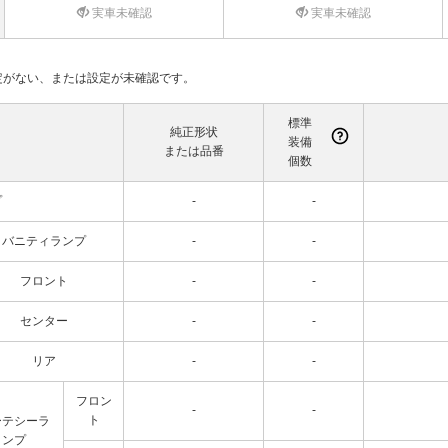
実車未確認
実車未確認
て設定がない、または設定が未確認です。
標準
純正形状
装備
または品番
個数
プ
-
-
バニティランプ
-
-
フロント
-
-
センター
-
-
リア
-
-
フロン
-
-
ト
ーテシーラ
ンプ