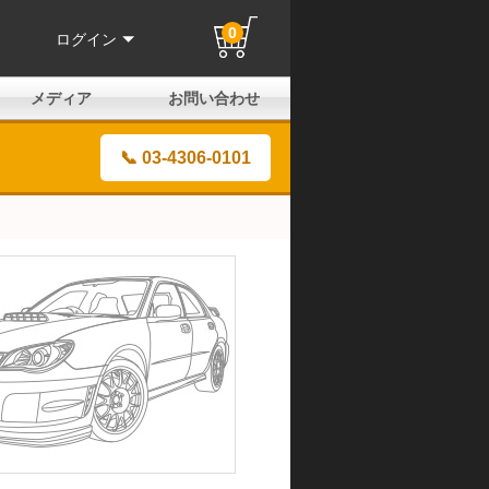
0
ログイン
メディア
お問い合わせ
はじめての方へ
よくある質問
電話でのお問い合わせ
メールお問い合わせ
全国取扱店
全国取付協力店
業販申請フォーム
製品保証申請のご案内
ユーザー登録（保証）
📞 03-4306-0101