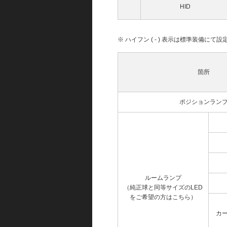
HID
※ ハイフン ( - ) 表示は標準装備に
箇所
ポジションラン
ルームランプ
（純正球と同等サイズのLED
をご希望の方はこちら）
カ