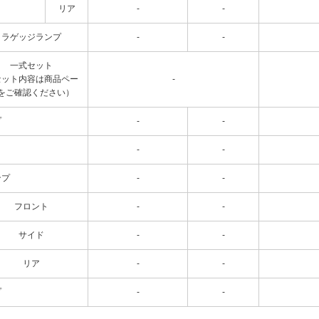
リア
-
-
ラゲッジランプ
-
-
一式セット
セット内容は商品ペー
-
をご確認ください）
プ
-
-
-
-
ンプ
-
-
フロント
-
-
サイド
-
-
リア
-
-
プ
-
-