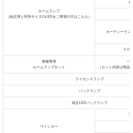
セ
ルームランプ
（純正球と同等サイズのLEDをご希望の方はこちら）
カーテシーラン
ラゲ
車種専用
一
ルームランプセット
（セット内容は商品
ライセンスランプ
バックランプ
純正LEDバックランプ
フ
ウインカー