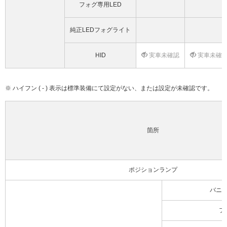
フォグ専用LED
純正LEDフォグライト
HID
実車未確認
実車未確
※ ハイフン ( - ) 表示は標準装備にて設定がない、または設定が未確認です。
箇所
ポジションランプ
バニ
フ