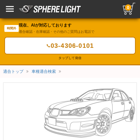
0
現在、AIが対応しております
時間外
適合確認・在庫確認・その他のご質問はお電話で
03-4306-0101
📞
タップして発信
適合トップ
車種適合検索