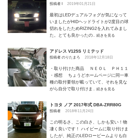
投稿者 I
2019年01月21日
最初はLEDデュアルフォグが気になって
いましたがHIDヘッドライトが2度目の球
切れをしたためRIZING2を入れてみまし
た。とても良かったの..
続きを見る
アドレス V125S リミテッド
投稿者 のりたまろ
2018年12月18日
・取り付けた商品 ＮＥＯＬ ＰＨ１１
・感想 ちょうどホームページに同一車
種の取付要領が載っていて、それを見な
がら自分で取り付けま..
続きを見る
トヨタ ノア 2017年式 DBA-ZRR80G
投稿者
2018年11月24日
この明るさ、この白さ、しかも安い！物
凄く良いです！ ハイビームに取り付けま
したが、純正のLEDロービームよりも白