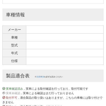
車種情報
メーカー
車種
型式
年式
仕様
製品適合表
※
注意事項
を必ずお読みください
実車確認済み
.. 実車による取付確認を行っており、取付可能です
実車未確認
.. 実車による確認はまだ行っておりません
取付不可
.. 適合製品の取り扱いはありますが、こちらの車種には取り付けで
きません