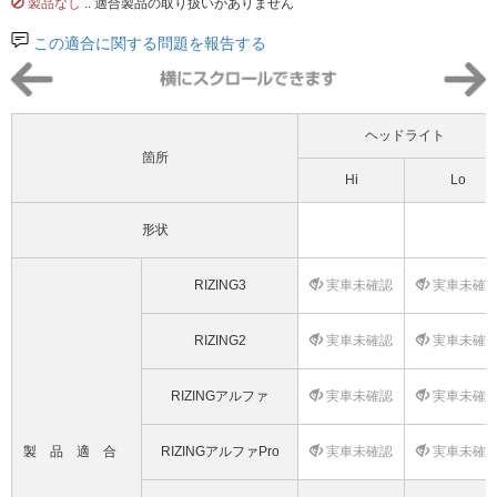
製品なし
.. 適合製品の取り扱いがありません
この適合に関する問題を報告する
ヘッドライト
箇所
Hi
Lo
形状
RIZING3
実車未確認
実車未確
RIZING2
実車未確認
実車未確
RIZINGアルファ
実車未確認
実車未確
製品適合
RIZINGアルファPro
実車未確認
実車未確