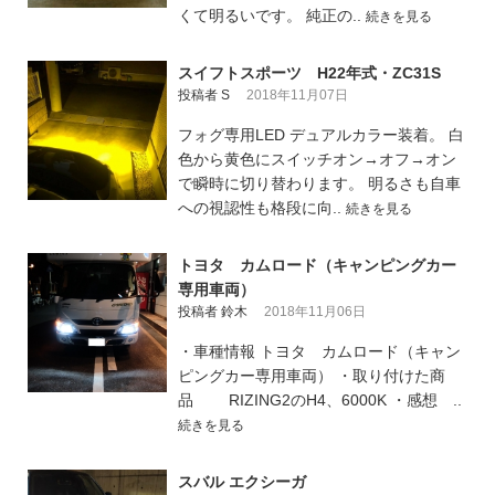
くて明るいです。 純正の..
続きを見る
スイフトスポーツ H22年式・ZC31S
投稿者 S
2018年11月07日
フォグ専用LED デュアルカラー装着。 白
色から黄色にスイッチオン→オフ→オン
で瞬時に切り替わります。 明るさも自車
への視認性も格段に向..
続きを見る
トヨタ カムロード（キャンピングカー
専用車両）
投稿者 鈴木
2018年11月06日
・車種情報 トヨタ カムロード（キャン
ピングカー専用車両） ・取り付けた商
品 RIZING2のH4、6000K ・感想 ..
続きを見る
スバル エクシーガ