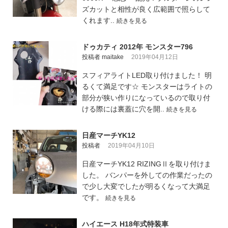
ズカットと相性が良く広範囲で照らして
くれます..
続きを見る
ドゥカティ 2012年 モンスター796
投稿者 maitake
2019年04月12日
スフィアライトLED取り付けました！ 明
るくて満足です☆ モンスターはライトの
部分が狭い作りになっているので取り付
ける際には裏蓋に穴を開..
続きを見る
日産マーチYK12
投稿者
2019年04月10日
日産マーチYK12 RIZINGⅡを取り付けま
した。 バンパーを外しての作業だったの
で少し大変でしたが明るくなって大満足
です。
続きを見る
ハイエース H18年式特装車