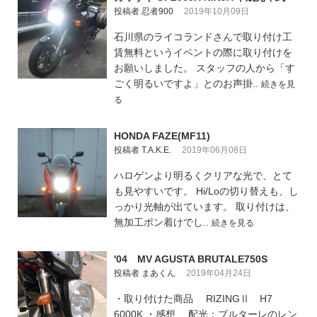
投稿者 忍者900
2019年10月09日
石川県のライコランドさんで取り付け工
賃無料というイベントの際に取り付けを
お願いしました。 スタッフの人から「す
ごく明るいですよ」とのお声掛..
続きを見
る
HONDA FAZE(MF11)
投稿者 T.A.K.E.
2019年06月08日
ハロゲンより明るくクリアな光で、とて
も見やすいです。 Hi/Loの切り替えも、し
っかり光軸が出ています。 取り付けは、
無加工ポン着けでし..
続きを見る
'04 MV AGUSTA BRUTALE750S
投稿者 まあくん
2019年04月24日
・取り付けた商品 RIZINGⅡ H7
6000K ・感想 配光：ブルターレのレン