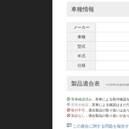
車種情報
メーカー
車種
型式
年式
仕様
製品適合表
※
注意事項
を必ずお読
実車確認済み
.. 実車による取付確
実車未確認
.. 実車による確認はま
取付不可
.. 適合製品の取り扱いは
製品なし
.. 適合製品の取り扱いがあ
この適合に関する問題を報告す