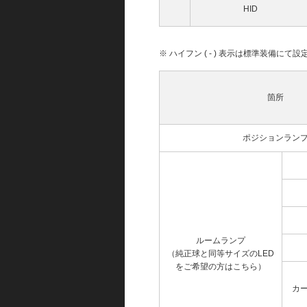
HID
※ ハイフン ( - ) 表示は標準装備に
箇所
ポジションラン
ルームランプ
（純正球と同等サイズのLED
をご希望の方はこちら）
カ