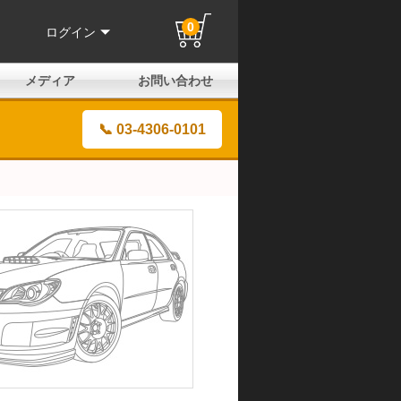
0
ログイン
メディア
お問い合わせ
はじめての方へ
よくある質問
電話でのお問い合わせ
メールお問い合わせ
全国取扱店
全国取付協力店
業販申請フォーム
製品保証申請のご案内
ユーザー登録（保証）
📞 03-4306-0101