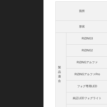
箇所
形状
RIZING3
RIZING2
RIZINGアルファ
製
品
RIZINGアルファPro
適
合
フォグ専用LED
純正LEDフォグライト