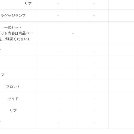
リア
-
-
ラゲッジランプ
-
-
一式セット
セット内容は商品ペー
-
をご確認ください）
プ
-
-
-
-
ンプ
-
-
フロント
-
-
サイド
-
-
リア
-
-
プ
-
-