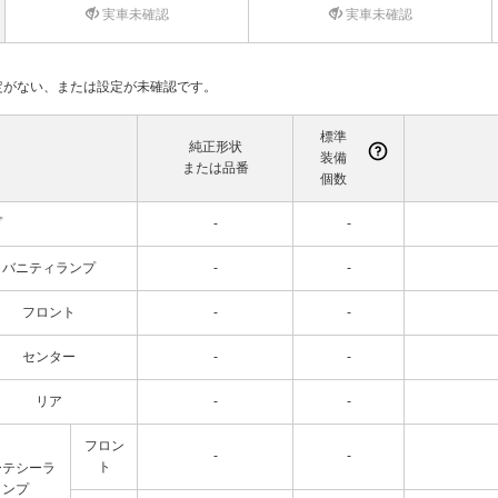
実車未確認
実車未確認
て設定がない、または設定が未確認です。
標準
純正形状
装備
または品番
個数
プ
-
-
バニティランプ
-
-
フロント
-
-
センター
-
-
リア
-
-
フロン
-
-
ト
ーテシーラ
ンプ