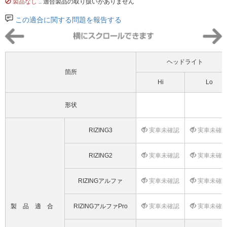
製品なし
.. 適合製品の取り扱いがありません
この適合に関する問題を報告する
ヘッドライト
箇所
Hi
Lo
形状
RIZING3
実車未確認
実車未確
RIZING2
実車未確認
実車未確
RIZINGアルファ
実車未確認
実車未確
製品適合
RIZINGアルファPro
実車未確認
実車未確