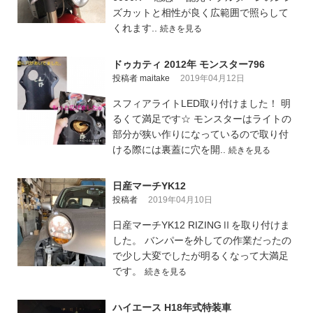
ズカットと相性が良く広範囲で照らして
くれます..
続きを見る
ドゥカティ 2012年 モンスター796
投稿者 maitake
2019年04月12日
スフィアライトLED取り付けました！ 明
るくて満足です☆ モンスターはライトの
部分が狭い作りになっているので取り付
ける際には裏蓋に穴を開..
続きを見る
日産マーチYK12
投稿者
2019年04月10日
日産マーチYK12 RIZINGⅡを取り付けま
した。 バンパーを外しての作業だったの
で少し大変でしたが明るくなって大満足
です。
続きを見る
ハイエース H18年式特装車