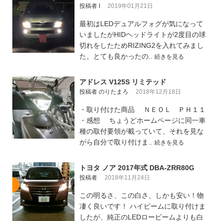
投稿者 I
2019年01月21日
最初はLEDデュアルフォグが気になって
いましたがHIDヘッドライトが2度目の球
切れをしたためRIZING2を入れてみまし
た。とても良かったの..
続きを見る
アドレス V125S リミテッド
投稿者 のりたまろ
2018年12月18日
・取り付けた商品 ＮＥＯＬ ＰＨ１１
・感想 ちょうどホームページに同一車
種の取付要領が載っていて、それを見な
がら自分で取り付けま..
続きを見る
トヨタ ノア 2017年式 DBA-ZRR80G
投稿者
2018年11月24日
この明るさ、この白さ、しかも安い！物
凄く良いです！ ハイビームに取り付けま
したが、純正のLEDロービームよりも白