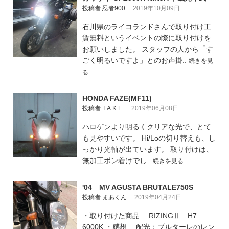
投稿者 忍者900
2019年10月09日
石川県のライコランドさんで取り付け工
賃無料というイベントの際に取り付けを
お願いしました。 スタッフの人から「す
ごく明るいですよ」とのお声掛..
続きを見
る
HONDA FAZE(MF11)
投稿者 T.A.K.E.
2019年06月08日
ハロゲンより明るくクリアな光で、とて
も見やすいです。 Hi/Loの切り替えも、し
っかり光軸が出ています。 取り付けは、
無加工ポン着けでし..
続きを見る
'04 MV AGUSTA BRUTALE750S
投稿者 まあくん
2019年04月24日
・取り付けた商品 RIZINGⅡ H7
6000K ・感想 配光：ブルターレのレン