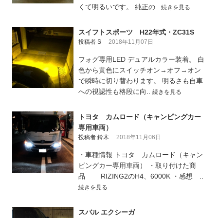
くて明るいです。 純正の..
続きを見る
スイフトスポーツ H22年式・ZC31S
投稿者 S
2018年11月07日
フォグ専用LED デュアルカラー装着。 白
色から黄色にスイッチオン→オフ→オン
で瞬時に切り替わります。 明るさも自車
への視認性も格段に向..
続きを見る
トヨタ カムロード（キャンピングカー
専用車両）
投稿者 鈴木
2018年11月06日
・車種情報 トヨタ カムロード（キャン
ピングカー専用車両） ・取り付けた商
品 RIZING2のH4、6000K ・感想 ..
続きを見る
スバル エクシーガ