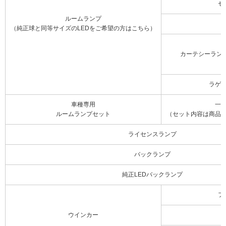
セ
ルームランプ
（純正球と同等サイズのLEDをご希望の方はこちら）
カーテシーラン
ラゲ
車種専用
一
ルームランプセット
（セット内容は商品
ライセンスランプ
バックランプ
純正LEDバックランプ
フ
ウインカー