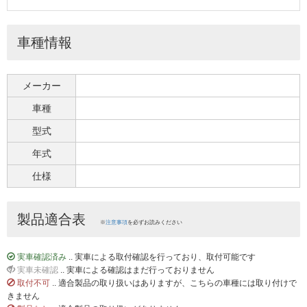
車種情報
メーカー
車種
型式
年式
仕様
製品適合表
※
注意事項
を必ずお読みください
実車確認済み
.. 実車による取付確認を行っており、取付可能です
実車未確認
.. 実車による確認はまだ行っておりません
取付不可
.. 適合製品の取り扱いはありますが、こちらの車種には取り付けで
きません