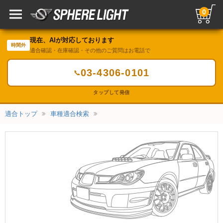
0
現在、AIが対応しております
時間外
適合確認・在庫確認・その他のご質問はお電話で
03-4306-0101
📞
タップして発信
適合トップ
車種適合検索