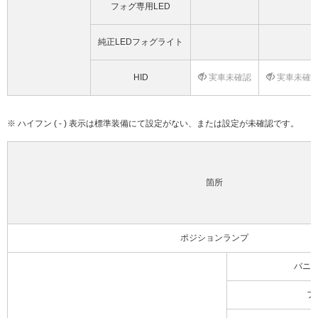
フォグ専用LED
純正LEDフォグライト
HID
実車未確認
実車未確
※ ハイフン ( - ) 表示は標準装備にて設定がない、または設定が未確認です。
箇所
ポジションランプ
バニ
フ