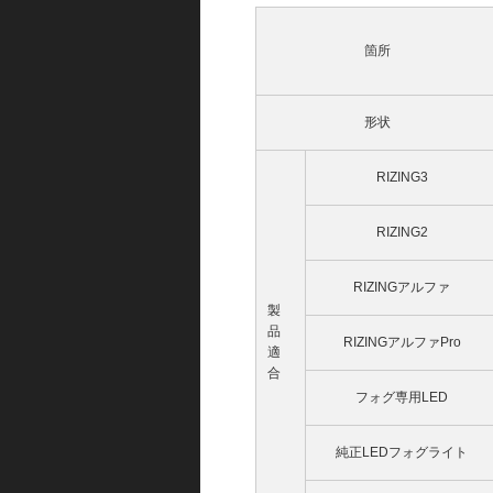
箇所
形状
RIZING3
RIZING2
RIZINGアルファ
製
品
RIZINGアルファPro
適
合
フォグ専用LED
純正LEDフォグライト