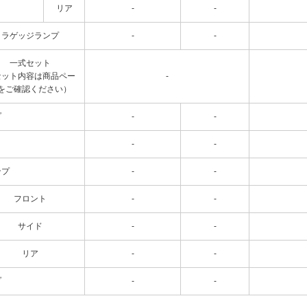
リア
-
-
ラゲッジランプ
-
-
一式セット
セット内容は商品ペー
-
をご確認ください）
プ
-
-
-
-
ンプ
-
-
フロント
-
-
サイド
-
-
リア
-
-
プ
-
-