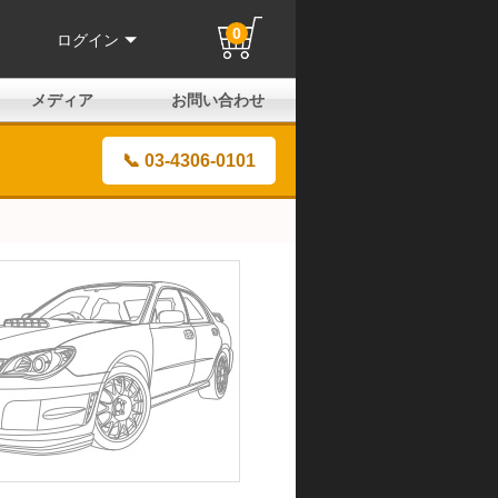
0
ログイン
メディア
お問い合わせ
はじめての方へ
よくある質問
電話でのお問い合わせ
メールお問い合わせ
全国取扱店
全国取付協力店
業販申請フォーム
製品保証申請のご案内
ユーザー登録（保証）
📞 03-4306-0101