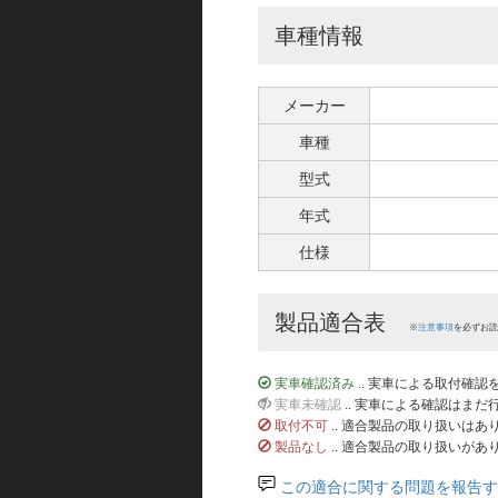
車種情報
メーカー
車種
型式
年式
仕様
製品適合表
※
注意事項
を必ずお読
実車確認済み
.. 実車による取付確
実車未確認
.. 実車による確認はま
取付不可
.. 適合製品の取り扱いは
製品なし
.. 適合製品の取り扱いがあ
この適合に関する問題を報告す