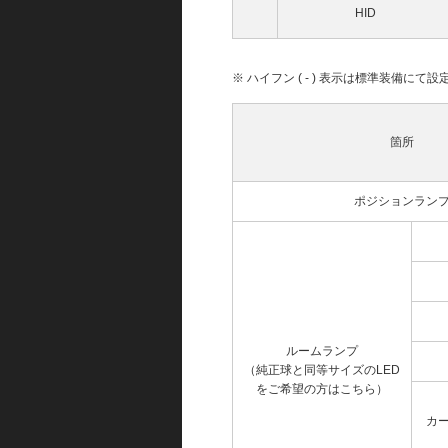
HID
※ ハイフン ( - ) 表示は標準装備に
箇所
ポジションラン
ルームランプ
（純正球と同等サイズのLED
をご希望の方はこちら）
カ