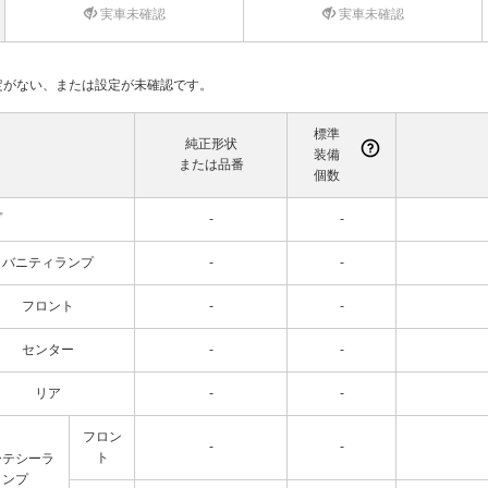
実車未確認
実車未確認
て設定がない、または設定が未確認です。
標準
純正形状
装備
または品番
個数
プ
-
-
バニティランプ
-
-
フロント
-
-
センター
-
-
リア
-
-
フロン
-
-
ト
ーテシーラ
ンプ