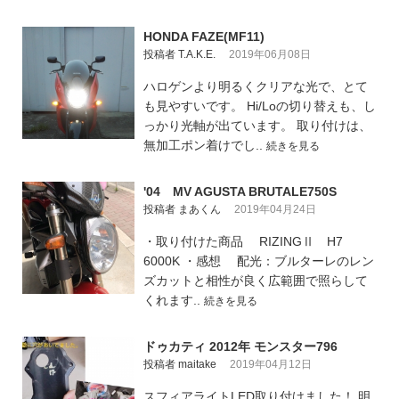
HONDA FAZE(MF11)
投稿者 T.A.K.E.
2019年06月08日
ハロゲンより明るくクリアな光で、とて
も見やすいです。 Hi/Loの切り替えも、し
っかり光軸が出ています。 取り付けは、
無加工ポン着けでし..
続きを見る
'04 MV AGUSTA BRUTALE750S
投稿者 まあくん
2019年04月24日
・取り付けた商品 RIZINGⅡ H7
6000K ・感想 配光：ブルターレのレン
ズカットと相性が良く広範囲で照らして
くれます..
続きを見る
ドゥカティ 2012年 モンスター796
投稿者 maitake
2019年04月12日
スフィアライトLED取り付けました！ 明