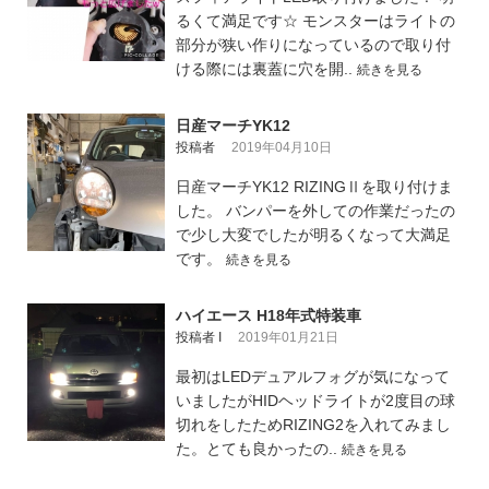
るくて満足です☆ モンスターはライトの
部分が狭い作りになっているので取り付
ける際には裏蓋に穴を開..
続きを見る
日産マーチYK12
投稿者
2019年04月10日
日産マーチYK12 RIZINGⅡを取り付けま
した。 バンパーを外しての作業だったの
で少し大変でしたが明るくなって大満足
です。
続きを見る
ハイエース H18年式特装車
投稿者 I
2019年01月21日
最初はLEDデュアルフォグが気になって
いましたがHIDヘッドライトが2度目の球
切れをしたためRIZING2を入れてみまし
た。とても良かったの..
続きを見る