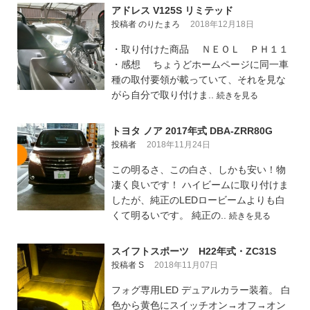
アドレス V125S リミテッド
投稿者 のりたまろ
2018年12月18日
・取り付けた商品 ＮＥＯＬ ＰＨ１１
・感想 ちょうどホームページに同一車
種の取付要領が載っていて、それを見な
がら自分で取り付けま..
続きを見る
トヨタ ノア 2017年式 DBA-ZRR80G
投稿者
2018年11月24日
この明るさ、この白さ、しかも安い！物
凄く良いです！ ハイビームに取り付けま
したが、純正のLEDロービームよりも白
くて明るいです。 純正の..
続きを見る
スイフトスポーツ H22年式・ZC31S
投稿者 S
2018年11月07日
フォグ専用LED デュアルカラー装着。 白
色から黄色にスイッチオン→オフ→オン