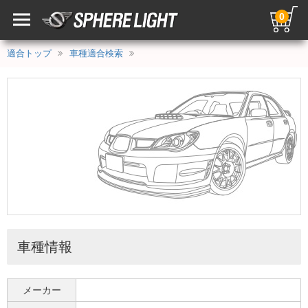
0
適合トップ
車種適合検索
車種情報
メーカー