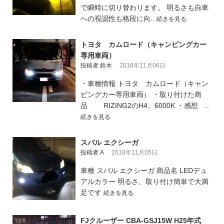
で瞬時に切り替わります。 明るさも自車
への視認性も格段に向..
続きを見る
トヨタ カムロード（キャンピングカー
専用車両）
投稿者 鈴木
2018年11月06日
・車種情報 トヨタ カムロード（キャン
ピングカー専用車両） ・取り付けた商
品 RIZING2のH4、6000K ・感想 ..
続きを見る
スバル エクシーガ
投稿者 A
2018年11月05日
車種 スバル エクシーガ 商品名 LEDデュ
アルカラー 明るさ、取り付け簡単で大満
足です
続きを見る
FJクルーザー CBA-GSJ15W H25年式