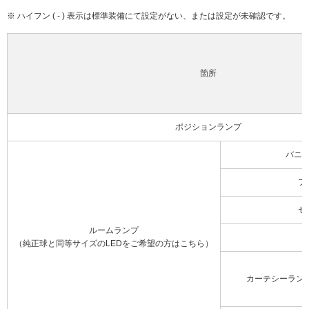
※ ハイフン ( - ) 表示は標準装備にて設定がない、または設定が未確認です。
箇所
ポジションランプ
バニ
フ
セ
ルームランプ
（純正球と同等サイズのLEDをご希望の方はこちら）
カーテシーラン