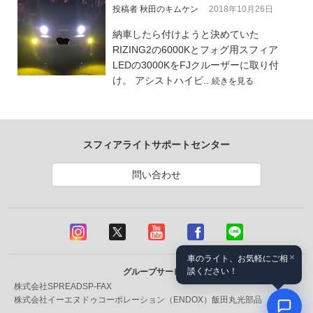
投稿者 秋田のキムケン
2018年10月26日
納車したら付けようと決めていた
RIZING2の6000Kとフォグ用スフィア
LEDの3000KをFJクルーザーに取り付
け。 アシストハイビ..
続きを見る
スフィアライトサポートセンター
問い合わせ
×
車のライト、お気軽にご相
談ください！
グループサービス
株式会社SPREAD
SP-FAX
株式会社イーエヌドゥコーポレーション（ENDOX）
飯田丸光部品