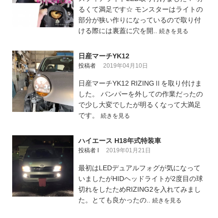
るくて満足です☆ モンスターはライトの
部分が狭い作りになっているので取り付
ける際には裏蓋に穴を開..
続きを見る
日産マーチYK12
投稿者
2019年04月10日
日産マーチYK12 RIZINGⅡを取り付けま
した。 バンパーを外しての作業だったの
で少し大変でしたが明るくなって大満足
です。
続きを見る
ハイエース H18年式特装車
投稿者 I
2019年01月21日
最初はLEDデュアルフォグが気になって
いましたがHIDヘッドライトが2度目の球
切れをしたためRIZING2を入れてみまし
た。とても良かったの..
続きを見る