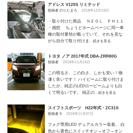
アドレス V125S リミテッド
投稿者 のりたまろ
2018年12月18日
・取り付けた商品 ＮＥＯＬ ＰＨ１１
・感想 ちょうどホームページに同一車
種の取付要領が載っていて、それを見な
がら自分で取り付けま..
続きを見る
トヨタ ノア 2017年式 DBA-ZRR80G
投稿者
2018年11月24日
この明るさ、この白さ、しかも安い！物
凄く良いです！ ハイビームに取り付けま
したが、純正のLEDロービームよりも白
くて明るいです。 純正の..
続きを見る
スイフトスポーツ H22年式・ZC31S
投稿者 S
2018年11月07日
フォグ専用LED デュアルカラー装着。 白
色から黄色にスイッチオン→オフ→オン