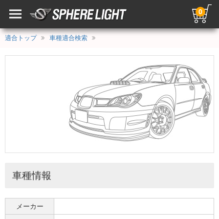
0
適合トップ
車種適合検索
車種情報
メーカー