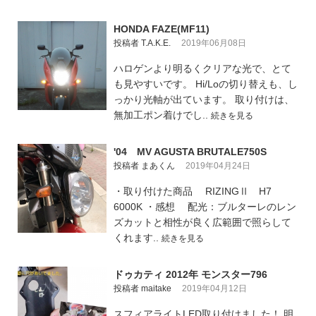
HONDA FAZE(MF11)
投稿者 T.A.K.E.
2019年06月08日
ハロゲンより明るくクリアな光で、とて
も見やすいです。 Hi/Loの切り替えも、し
っかり光軸が出ています。 取り付けは、
無加工ポン着けでし..
続きを見る
'04 MV AGUSTA BRUTALE750S
投稿者 まあくん
2019年04月24日
・取り付けた商品 RIZINGⅡ H7
6000K ・感想 配光：ブルターレのレン
ズカットと相性が良く広範囲で照らして
くれます..
続きを見る
ドゥカティ 2012年 モンスター796
投稿者 maitake
2019年04月12日
スフィアライトLED取り付けました！ 明