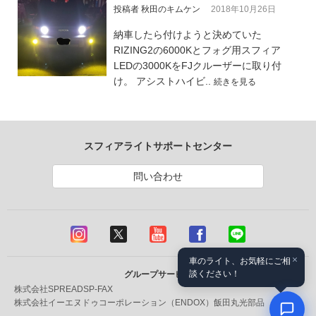
投稿者 秋田のキムケン
2018年10月26日
納車したら付けようと決めていた
RIZING2の6000Kとフォグ用スフィア
LEDの3000KをFJクルーザーに取り付
け。 アシストハイビ..
続きを見る
スフィアライトサポートセンター
問い合わせ
×
車のライト、お気軽にご相
談ください！
グループサービス
株式会社SPREAD
SP-FAX
株式会社イーエヌドゥコーポレーション（ENDOX）
飯田丸光部品