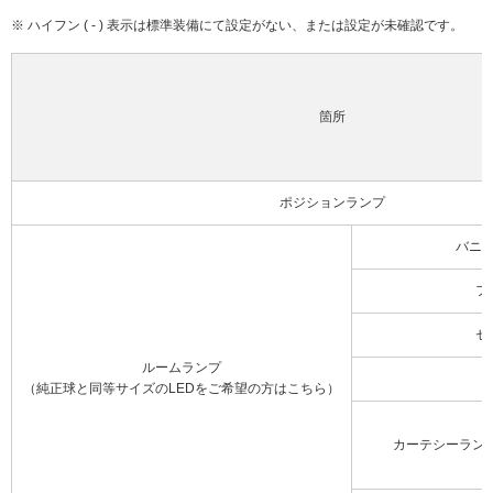
※ ハイフン ( - ) 表示は標準装備にて設定がない、または設定が未確認です。
箇所
ポジションランプ
バニ
フ
セ
ルームランプ
（純正球と同等サイズのLEDをご希望の方はこちら）
カーテシーラン