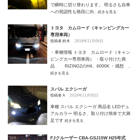
で瞬時に切り替わります。 明るさも自車
への視認性も格段に向..
続きを見る
トヨタ カムロード（キャンピングカー
専用車両）
投稿者 鈴木
2018年11月06日
・車種情報 トヨタ カムロード（キャン
ピングカー専用車両） ・取り付けた商
品 RIZING2のH4、6000K ・感想 ..
続きを見る
スバル エクシーガ
投稿者 A
2018年11月05日
車種 スバル エクシーガ 商品名 LEDデュ
アルカラー 明るさ、取り付け簡単で大満
足です
続きを見る
FJクルーザー CBA-GSJ15W H25年式