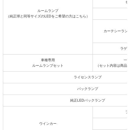
セ
ルームランプ
（純正球と同等サイズのLEDをご希望の方はこちら）
カーテシーラン
ラゲ
車種専用
一
ルームランプセット
（セット内容は商品
ライセンスランプ
バックランプ
純正LEDバックランプ
フ
ウインカー