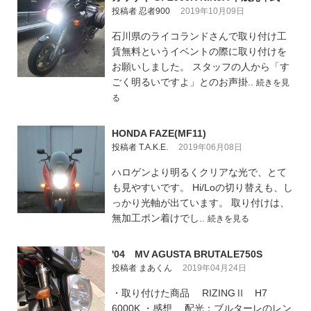
投稿者 忍者900
2019年10月09日
石川県のライコランドさんで取り付け工
賃無料というイベントの際に取り付けを
お願いしました。 スタッフの人から「す
ごく明るいですよ」とのお声掛..
続きを見
る
HONDA FAZE(MF11)
投稿者 T.A.K.E.
2019年06月08日
ハロゲンより明るくクリアな光で、とて
も見やすいです。 Hi/Loの切り替えも、し
っかり光軸が出ています。 取り付けは、
無加工ポン着けでし..
続きを見る
'04 MV AGUSTA BRUTALE750S
投稿者 まあくん
2019年04月24日
・取り付けた商品 RIZINGⅡ H7
6000K ・感想 配光：ブルターレのレン