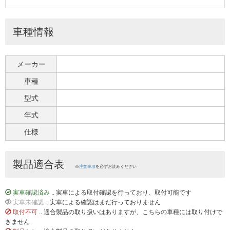
車種情報
メーカー
車種
型式
年式
仕様
製品適合表
※
注意事項
を必ずお読みください
実車確認済み
.. 実車による取付確認を行っており、取付可能です
実車未確認
.. 実車による確認はまだ行っておりません
取付不可
.. 適合製品の取り扱いはありますが、こちらの車種には取り付けで
きません