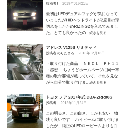
投稿者 I
2019年01月21日
最初はLEDデュアルフォグが気になって
いましたがHIDヘッドライトが2度目の球
切れをしたためRIZING2を入れてみまし
た。とても良かったの..
続きを見る
アドレス V125S リミテッド
投稿者 のりたまろ
2018年12月18日
・取り付けた商品 ＮＥＯＬ ＰＨ１１
・感想 ちょうどホームページに同一車
種の取付要領が載っていて、それを見な
がら自分で取り付けま..
続きを見る
トヨタ ノア 2017年式 DBA-ZRR80G
投稿者
2018年11月24日
この明るさ、この白さ、しかも安い！物
凄く良いです！ ハイビームに取り付けま
したが、純正のLEDロービームよりも白