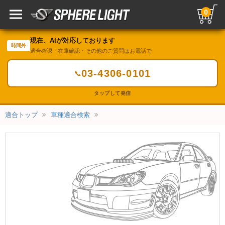
0
現在、AIが対応しております
時間外
適合確認・在庫確認・その他のご質問はお電話で
03-4306-0101
📞
タップして発信
適合トップ
車種適合検索