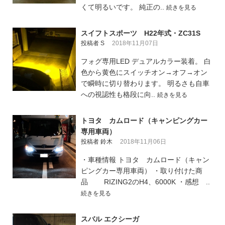
くて明るいです。 純正の..
続きを見る
スイフトスポーツ H22年式・ZC31S
投稿者 S
2018年11月07日
フォグ専用LED デュアルカラー装着。 白
色から黄色にスイッチオン→オフ→オン
で瞬時に切り替わります。 明るさも自車
への視認性も格段に向..
続きを見る
トヨタ カムロード（キャンピングカー
専用車両）
投稿者 鈴木
2018年11月06日
・車種情報 トヨタ カムロード（キャン
ピングカー専用車両） ・取り付けた商
品 RIZING2のH4、6000K ・感想 ..
続きを見る
スバル エクシーガ