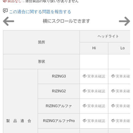
製品なし
.. 適合製品の取り扱いがありません
この適合に関する問題を報告する
ヘッドライト
箇所
Hi
Lo
形状
RIZING3
実車未確認
実車未確
RIZING2
実車未確認
実車未確
RIZINGアルファ
実車未確認
実車未確
製品適合
RIZINGアルファPro
実車未確認
実車未確