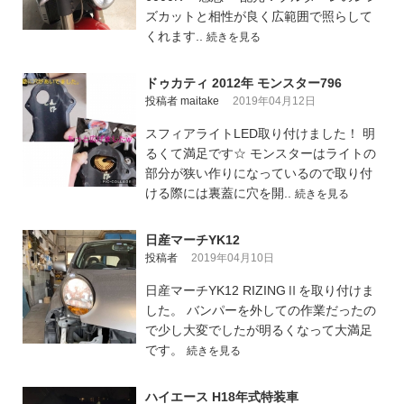
ズカットと相性が良く広範囲で照らして
くれます..
続きを見る
ドゥカティ 2012年 モンスター796
投稿者 maitake
2019年04月12日
スフィアライトLED取り付けました！ 明
るくて満足です☆ モンスターはライトの
部分が狭い作りになっているので取り付
ける際には裏蓋に穴を開..
続きを見る
日産マーチYK12
投稿者
2019年04月10日
日産マーチYK12 RIZINGⅡを取り付けま
した。 バンパーを外しての作業だったの
で少し大変でしたが明るくなって大満足
です。
続きを見る
ハイエース H18年式特装車