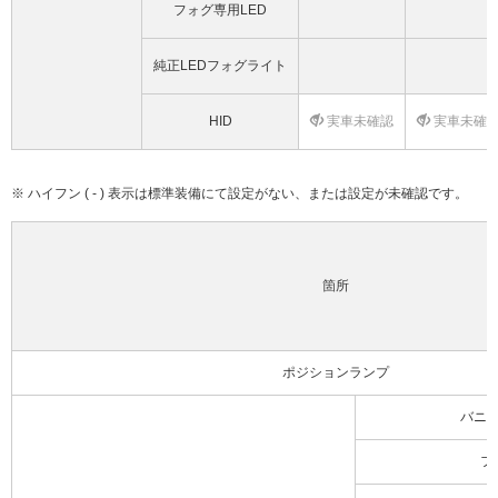
フォグ専用LED
純正LEDフォグライト
HID
実車未確認
実車未確
※ ハイフン ( - ) 表示は標準装備にて設定がない、または設定が未確認です。
箇所
ポジションランプ
バニ
フ