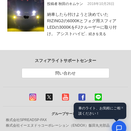
投稿者 秋田のキムケン
2018年10月26日
納車したら付けようと決めていた
RIZING2の6000Kとフォグ用スフィア
LEDの3000KをFJクルーザーに取り付
け。 アシストハイビ..
続きを見る
スフィアライトサポートセンター
問い合わせ
×
車のライト、お気軽にご相
談ください！
グループサービス
株式会社SPREAD
SP-FAX
株式会社イーエヌドゥコーポレーション（ENDOX）
飯田丸光部品