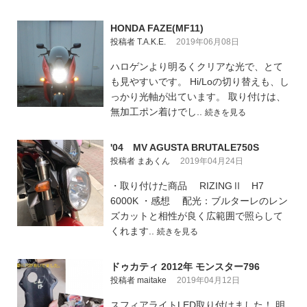
HONDA FAZE(MF11)
投稿者 T.A.K.E.
2019年06月08日
ハロゲンより明るくクリアな光で、とて
も見やすいです。 Hi/Loの切り替えも、し
っかり光軸が出ています。 取り付けは、
無加工ポン着けでし..
続きを見る
'04 MV AGUSTA BRUTALE750S
投稿者 まあくん
2019年04月24日
・取り付けた商品 RIZINGⅡ H7
6000K ・感想 配光：ブルターレのレン
ズカットと相性が良く広範囲で照らして
くれます..
続きを見る
ドゥカティ 2012年 モンスター796
投稿者 maitake
2019年04月12日
スフィアライトLED取り付けました！ 明