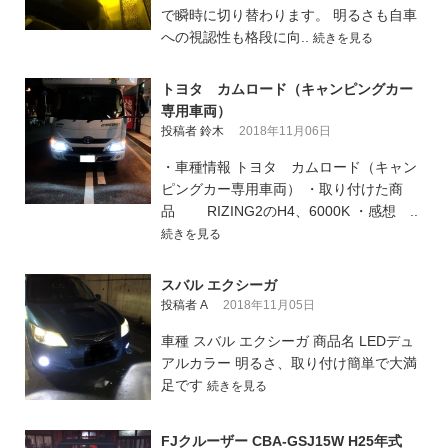
で瞬時に切り替わります。 明るさも自車
への視認性も格段に向..
続きを見る
トヨタ カムロード（キャンピングカー
専用車両）
投稿者 鈴木
2018年11月06日
・車種情報 トヨタ カムロード（キャン
ピングカー専用車両） ・取り付けた商
品 RIZING2のH4、6000K ・感想 ..
続きを見る
スバル エクシーガ
投稿者 A
2018年11月05日
車種 スバル エクシーガ 商品名 LEDデュ
アルカラー 明るさ、取り付け簡単で大満
足です
続きを見る
FJクルーザー CBA-GSJ15W H25年式