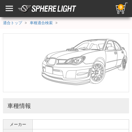
0
適合トップ
車種適合検索
車種情報
メーカー