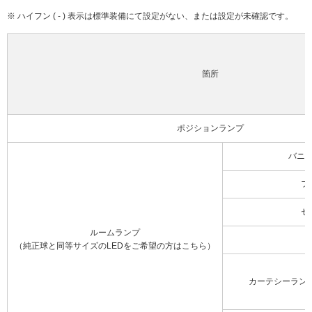
※ ハイフン ( - ) 表示は標準装備にて設定がない、または設定が未確認です。
箇所
ポジションランプ
バニ
フ
セ
ルームランプ
（純正球と同等サイズのLEDをご希望の方はこちら）
カーテシーラン