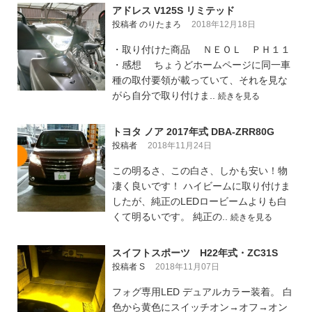
アドレス V125S リミテッド
投稿者 のりたまろ
2018年12月18日
・取り付けた商品 ＮＥＯＬ ＰＨ１１
・感想 ちょうどホームページに同一車
種の取付要領が載っていて、それを見な
がら自分で取り付けま..
続きを見る
トヨタ ノア 2017年式 DBA-ZRR80G
投稿者
2018年11月24日
この明るさ、この白さ、しかも安い！物
凄く良いです！ ハイビームに取り付けま
したが、純正のLEDロービームよりも白
くて明るいです。 純正の..
続きを見る
スイフトスポーツ H22年式・ZC31S
投稿者 S
2018年11月07日
フォグ専用LED デュアルカラー装着。 白
色から黄色にスイッチオン→オフ→オン