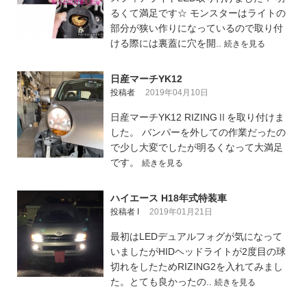
るくて満足です☆ モンスターはライトの
部分が狭い作りになっているので取り付
ける際には裏蓋に穴を開..
続きを見る
日産マーチYK12
投稿者
2019年04月10日
日産マーチYK12 RIZINGⅡを取り付けま
した。 バンパーを外しての作業だったの
で少し大変でしたが明るくなって大満足
です。
続きを見る
ハイエース H18年式特装車
投稿者 I
2019年01月21日
最初はLEDデュアルフォグが気になって
いましたがHIDヘッドライトが2度目の球
切れをしたためRIZING2を入れてみまし
た。とても良かったの..
続きを見る