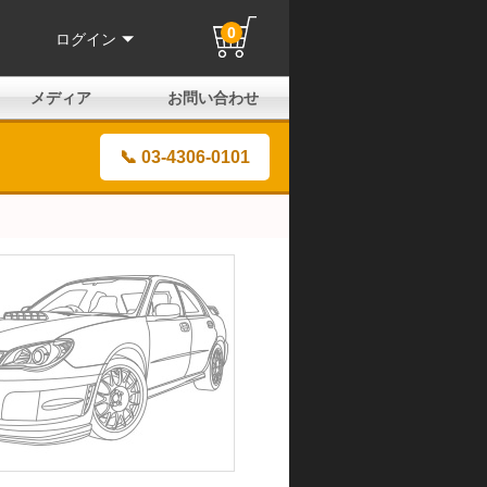
0
ログイン
メディア
お問い合わせ
はじめての方へ
よくある質問
電話でのお問い合わせ
メールお問い合わせ
全国取扱店
全国取付協力店
業販申請フォーム
製品保証申請のご案内
ユーザー登録（保証）
📞 03-4306-0101