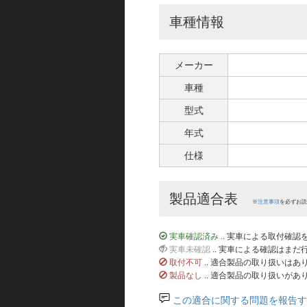
車種情報
メーカー
車種
型式
年式
仕様
製品適合表
※
注意事項
を必ずお読
実車確認済み
.. 実車による取付確
実車未確認
.. 実車による確認はま
取付不可
.. 適合製品の取り扱いは
製品なし
.. 適合製品の取り扱いがあ
この適合に関する問題を報告す