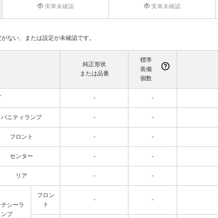
実車未確認
実車未確認
て設定がない、または設定が未確認です。
標準
純正形状
装備
または品番
個数
プ
-
-
バニティランプ
-
-
フロント
-
-
センター
-
-
リア
-
-
フロン
-
-
ト
ーテシーラ
ンプ