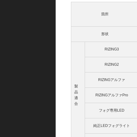
箇所
形状
RIZING3
RIZING2
RIZINGアルファ
製
品
RIZINGアルファPro
適
合
フォグ専用LED
純正LEDフォグライト