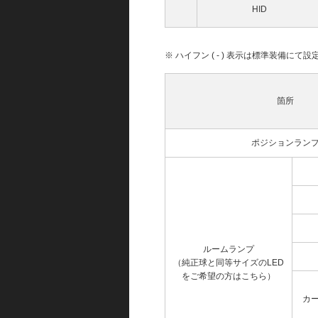
HID
※ ハイフン ( - ) 表示は標準装備に
箇所
ポジションラン
ルームランプ
（純正球と同等サイズのLED
をご希望の方はこちら）
カ