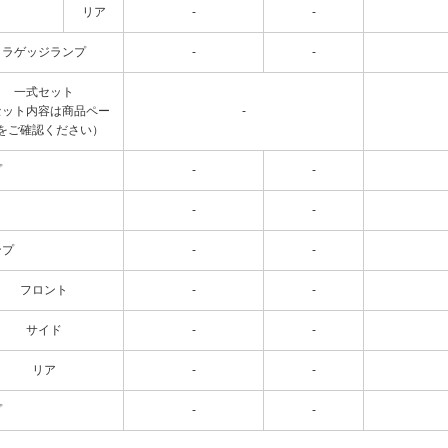
リア
-
-
ラゲッジランプ
-
-
一式セット
セット内容は商品ペー
-
をご確認ください）
プ
-
-
-
-
ンプ
-
-
フロント
-
-
サイド
-
-
リア
-
-
プ
-
-