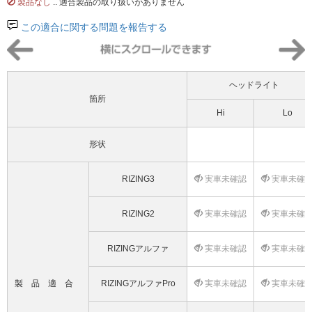
製品なし
.. 適合製品の取り扱いがありません
この適合に関する問題を報告する
ヘッドライト
箇所
Hi
Lo
形状
RIZING3
実車未確認
実車未確
RIZING2
実車未確認
実車未確
RIZINGアルファ
実車未確認
実車未確
製品適合
RIZINGアルファPro
実車未確認
実車未確