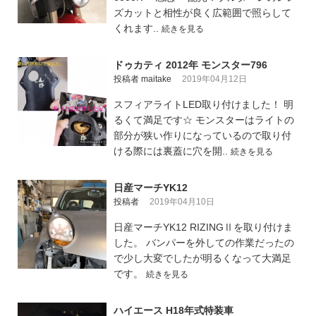
ズカットと相性が良く広範囲で照らして
くれます..
続きを見る
ドゥカティ 2012年 モンスター796
投稿者 maitake
2019年04月12日
スフィアライトLED取り付けました！ 明
るくて満足です☆ モンスターはライトの
部分が狭い作りになっているので取り付
ける際には裏蓋に穴を開..
続きを見る
日産マーチYK12
投稿者
2019年04月10日
日産マーチYK12 RIZINGⅡを取り付けま
した。 バンパーを外しての作業だったの
で少し大変でしたが明るくなって大満足
です。
続きを見る
ハイエース H18年式特装車