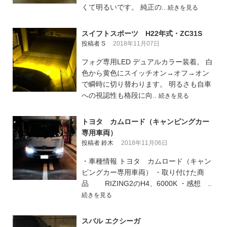
くて明るいです。 純正の..
続きを見る
スイフトスポーツ H22年式・ZC31S
投稿者 S
2018年11月07日
フォグ専用LED デュアルカラー装着。 白
色から黄色にスイッチオン→オフ→オン
で瞬時に切り替わります。 明るさも自車
への視認性も格段に向..
続きを見る
トヨタ カムロード（キャンピングカー
専用車両）
投稿者 鈴木
2018年11月06日
・車種情報 トヨタ カムロード（キャン
ピングカー専用車両） ・取り付けた商
品 RIZING2のH4、6000K ・感想 ..
続きを見る
スバル エクシーガ