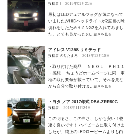
投稿者 I
2019年01月21日
最初はLEDデュアルフォグが気になって
いましたがHIDヘッドライトが2度目の球
切れをしたためRIZING2を入れてみまし
た。とても良かったの..
続きを見る
アドレス V125S リミテッド
投稿者 のりたまろ
2018年12月18日
・取り付けた商品 ＮＥＯＬ ＰＨ１１
・感想 ちょうどホームページに同一車
種の取付要領が載っていて、それを見な
がら自分で取り付けま..
続きを見る
トヨタ ノア 2017年式 DBA-ZRR80G
投稿者
2018年11月24日
この明るさ、この白さ、しかも安い！物
凄く良いです！ ハイビームに取り付けま
したが、純正のLEDロービームよりも白