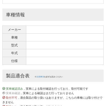
車種情報
メーカー
車種
型式
年式
仕様
製品適合表
※
注意事項
を必ずお読みください
実車確認済み
.. 実車による取付確認を行っており、取付可能です
実車未確認
.. 実車による確認はまだ行っておりません
取付不可
.. 適合製品の取り扱いはありますが、こちらの車種には取り付けで
きません