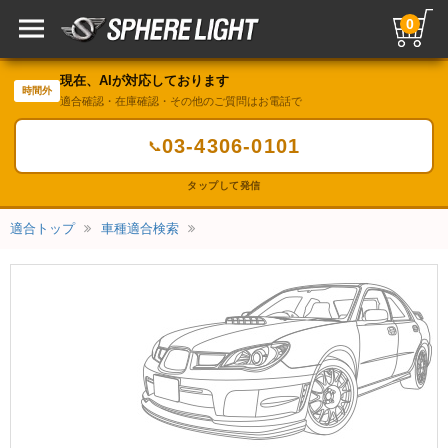
0
現在、AIが対応しております
時間外
適合確認・在庫確認・その他のご質問はお電話で
03-4306-0101
📞
タップして発信
適合トップ
車種適合検索