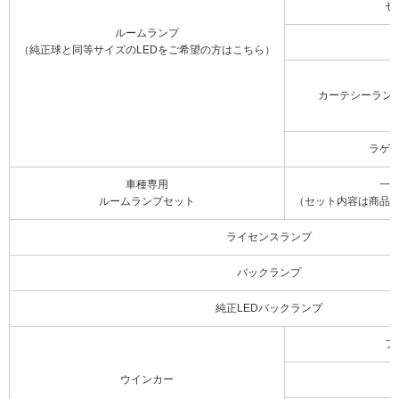
セ
ルームランプ
（純正球と同等サイズのLEDをご希望の方はこちら）
カーテシーラン
ラゲ
車種専用
一
ルームランプセット
（セット内容は商品
ライセンスランプ
バックランプ
純正LEDバックランプ
フ
ウインカー