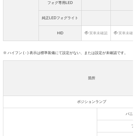
フォグ専用LED
純正LEDフォグライト
HID
実車未確認
実車未確
※ ハイフン ( - ) 表示は標準装備にて設定がない、または設定が未確認です。
箇所
ポジションランプ
バニ
フ