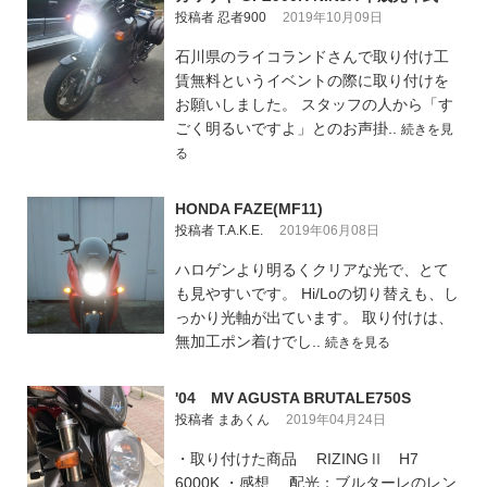
投稿者 忍者900
2019年10月09日
石川県のライコランドさんで取り付け工
賃無料というイベントの際に取り付けを
お願いしました。 スタッフの人から「す
ごく明るいですよ」とのお声掛..
続きを見
る
HONDA FAZE(MF11)
投稿者 T.A.K.E.
2019年06月08日
ハロゲンより明るくクリアな光で、とて
も見やすいです。 Hi/Loの切り替えも、し
っかり光軸が出ています。 取り付けは、
無加工ポン着けでし..
続きを見る
'04 MV AGUSTA BRUTALE750S
投稿者 まあくん
2019年04月24日
・取り付けた商品 RIZINGⅡ H7
6000K ・感想 配光：ブルターレのレン