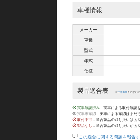
車種情報
メーカー
車種
型式
年式
仕様
製品適合表
※
注意事項
を必ずお読
実車確認済み
.. 実車による取付確
実車未確認
.. 実車による確認はま
取付不可
.. 適合製品の取り扱いは
製品なし
.. 適合製品の取り扱いがあ
この適合に関する問題を報告す