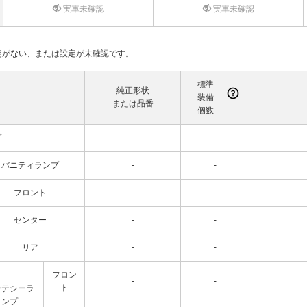
実車未確認
実車未確認
て設定がない、または設定が未確認です。
標準
純正形状
装備
または品番
個数
プ
-
-
バニティランプ
-
-
フロント
-
-
センター
-
-
リア
-
-
フロン
-
-
ト
ーテシーラ
ンプ