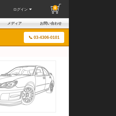
0
ログイン
メディア
お問い合わせ
はじめての方へ
よくある質問
電話でのお問い合わせ
メールお問い合わせ
全国取扱店
全国取付協力店
業販申請フォーム
製品保証申請のご案内
ユーザー登録（保証）
📞 03-4306-0101