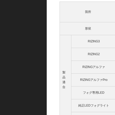
箇所
形状
RIZING3
RIZING2
RIZINGアルファ
製
品
RIZINGアルファPro
適
合
フォグ専用LED
純正LEDフォグライト