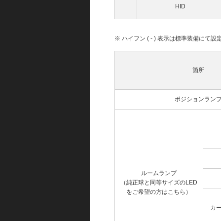
HID
※ ハイフン ( - ) 表示は標準装備に
箇所
ポジションラン
ルームランプ
（純正球と同等サイズのLED
をご希望の方はこちら）
カ