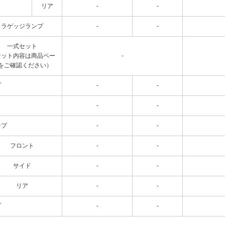
リア
-
-
ラゲッジランプ
-
-
一式セット
セット内容は商品ペー
-
をご確認ください）
プ
-
-
-
-
ンプ
-
-
フロント
-
-
サイド
-
-
リア
-
-
プ
-
-