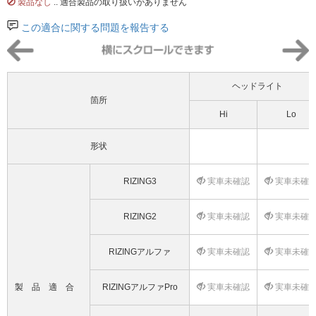
製品なし
.. 適合製品の取り扱いがありません
この適合に関する問題を報告する
ヘッドライト
箇所
Hi
Lo
形状
RIZING3
実車未確認
実車未確
RIZING2
実車未確認
実車未確
RIZINGアルファ
実車未確認
実車未確
製品適合
RIZINGアルファPro
実車未確認
実車未確