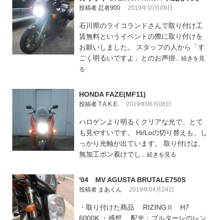
投稿者 忍者900
2019年10月09日
石川県のライコランドさんで取り付け工
賃無料というイベントの際に取り付けを
お願いしました。 スタッフの人から「す
ごく明るいですよ」とのお声掛..
続きを見
る
HONDA FAZE(MF11)
投稿者 T.A.K.E.
2019年06月08日
ハロゲンより明るくクリアな光で、とて
も見やすいです。 Hi/Loの切り替えも、し
っかり光軸が出ています。 取り付けは、
無加工ポン着けでし..
続きを見る
'04 MV AGUSTA BRUTALE750S
投稿者 まあくん
2019年04月24日
・取り付けた商品 RIZINGⅡ H7
6000K ・感想 配光：ブルターレのレン