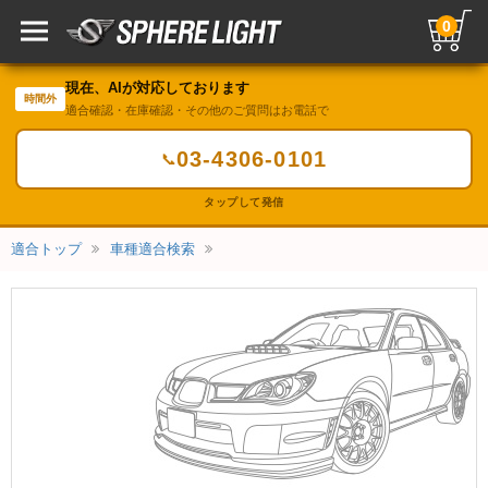
0
現在、AIが対応しております
時間外
適合確認・在庫確認・その他のご質問はお電話で
03-4306-0101
📞
タップして発信
適合トップ
車種適合検索