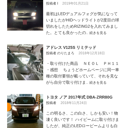
投稿者 I
2019年01月21日
最初はLEDデュアルフォグが気になって
いましたがHIDヘッドライトが2度目の球
切れをしたためRIZING2を入れてみまし
た。とても良かったの..
続きを見る
アドレス V125S リミテッド
投稿者 のりたまろ
2018年12月18日
・取り付けた商品 ＮＥＯＬ ＰＨ１１
・感想 ちょうどホームページに同一車
種の取付要領が載っていて、それを見な
がら自分で取り付けま..
続きを見る
トヨタ ノア 2017年式 DBA-ZRR80G
投稿者
2018年11月24日
この明るさ、この白さ、しかも安い！物
凄く良いです！ ハイビームに取り付けま
したが、純正のLEDロービームよりも白