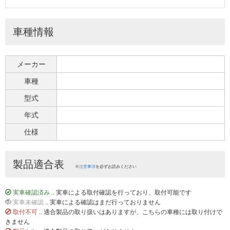
車種情報
メーカー
車種
型式
年式
仕様
製品適合表
※
注意事項
を必ずお読みください
実車確認済み
.. 実車による取付確認を行っており、取付可能です
実車未確認
.. 実車による確認はまだ行っておりません
取付不可
.. 適合製品の取り扱いはありますが、こちらの車種には取り付けで
きません