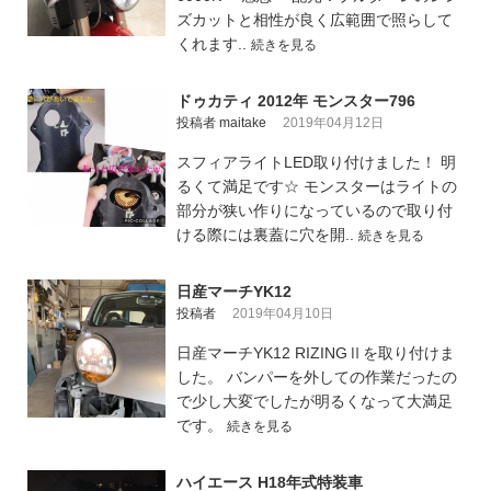
ズカットと相性が良く広範囲で照らして
くれます..
続きを見る
ドゥカティ 2012年 モンスター796
投稿者 maitake
2019年04月12日
スフィアライトLED取り付けました！ 明
るくて満足です☆ モンスターはライトの
部分が狭い作りになっているので取り付
ける際には裏蓋に穴を開..
続きを見る
日産マーチYK12
投稿者
2019年04月10日
日産マーチYK12 RIZINGⅡを取り付けま
した。 バンパーを外しての作業だったの
で少し大変でしたが明るくなって大満足
です。
続きを見る
ハイエース H18年式特装車