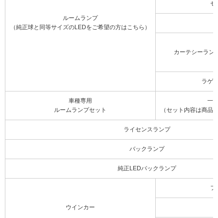
セ
ルームランプ
（純正球と同等サイズのLEDをご希望の方はこちら）
カーテシーラン
ラゲ
車種専用
一
ルームランプセット
（セット内容は商品
ライセンスランプ
バックランプ
純正LEDバックランプ
フ
ウインカー