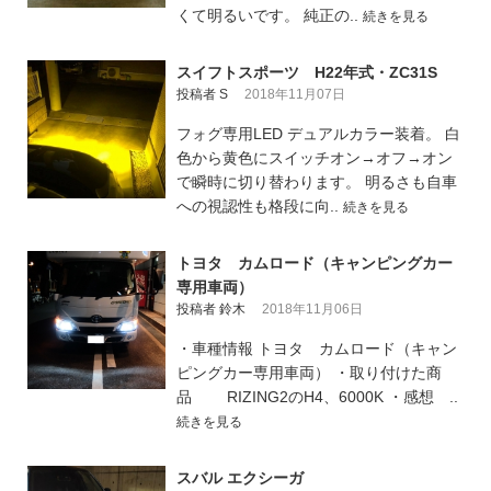
くて明るいです。 純正の..
続きを見る
スイフトスポーツ H22年式・ZC31S
投稿者 S
2018年11月07日
フォグ専用LED デュアルカラー装着。 白
色から黄色にスイッチオン→オフ→オン
で瞬時に切り替わります。 明るさも自車
への視認性も格段に向..
続きを見る
トヨタ カムロード（キャンピングカー
専用車両）
投稿者 鈴木
2018年11月06日
・車種情報 トヨタ カムロード（キャン
ピングカー専用車両） ・取り付けた商
品 RIZING2のH4、6000K ・感想 ..
続きを見る
スバル エクシーガ