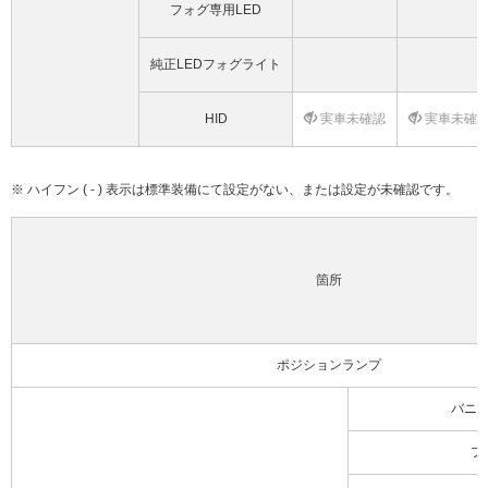
フォグ専用LED
純正LEDフォグライト
HID
実車未確認
実車未確
※ ハイフン ( - ) 表示は標準装備にて設定がない、または設定が未確認です。
箇所
ポジションランプ
バニ
フ