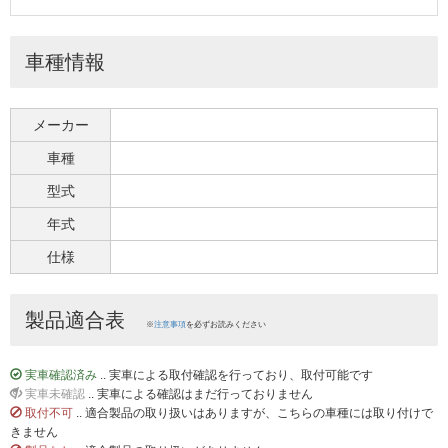
車種情報
メーカー
車種
型式
年式
仕様
製品適合表
※
注意事項
を必ずお読みください
実車確認済み
.. 実車による取付確認を行っており、取付可能です
実車未確認
.. 実車による確認はまだ行っておりません
取付不可
.. 適合製品の取り扱いはありますが、こちらの車種には取り付けで
きません