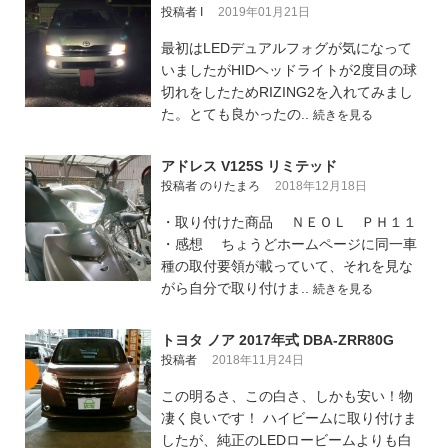
投稿者 I
2019年01月21日
最初はLEDデュアルフォグが気になって
いましたがHIDヘッドライトが2度目の球
切れをしたためRIZING2を入れてみまし
た。とても良かったの..
続きを見る
アドレス V125S リミテッド
投稿者 のりたまろ
2018年12月18日
・取り付けた商品 ＮＥＯＬ ＰＨ１１
・感想 ちょうどホームページに同一車
種の取付要領が載っていて、それを見な
がら自分で取り付けま..
続きを見る
トヨタ ノア 2017年式 DBA-ZRR80G
投稿者
2018年11月24日
この明るさ、この白さ、しかも安い！物
凄く良いです！ ハイビームに取り付けま
したが、純正のLEDロービームよりも白