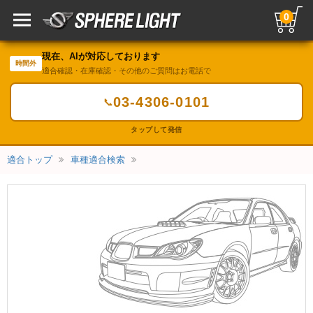
0
現在、AIが対応しております
時間外
適合確認・在庫確認・その他のご質問はお電話で
03-4306-0101
📞
タップして発信
適合トップ
車種適合検索