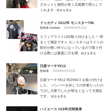
ズカットと相性が良く広範囲で照らして
くれます..
続きを見る
ドゥカティ 2012年 モンスター796
投稿者 maitake
2019年04月12日
スフィアライトLED取り付けました！ 明
るくて満足です☆ モンスターはライトの
部分が狭い作りになっているので取り付
ける際には裏蓋に穴を開..
続きを見る
日産マーチYK12
投稿者
2019年04月10日
日産マーチYK12 RIZINGⅡを取り付けま
した。 バンパーを外しての作業だったの
で少し大変でしたが明るくなって大満足
です。
続きを見る
ハイエース H18年式特装車