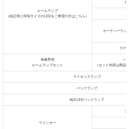
セ
ルームランプ
（純正球と同等サイズのLEDをご希望の方はこちら）
カーテシーラン
ラゲ
車種専用
一
ルームランプセット
（セット内容は商品
ライセンスランプ
バックランプ
純正LEDバックランプ
フ
ウインカー