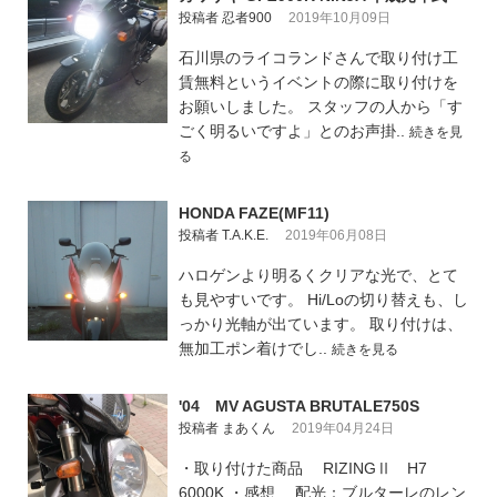
投稿者 忍者900
2019年10月09日
石川県のライコランドさんで取り付け工
賃無料というイベントの際に取り付けを
お願いしました。 スタッフの人から「す
ごく明るいですよ」とのお声掛..
続きを見
る
HONDA FAZE(MF11)
投稿者 T.A.K.E.
2019年06月08日
ハロゲンより明るくクリアな光で、とて
も見やすいです。 Hi/Loの切り替えも、し
っかり光軸が出ています。 取り付けは、
無加工ポン着けでし..
続きを見る
'04 MV AGUSTA BRUTALE750S
投稿者 まあくん
2019年04月24日
・取り付けた商品 RIZINGⅡ H7
6000K ・感想 配光：ブルターレのレン