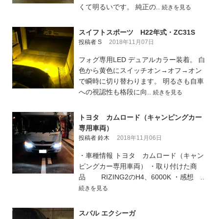
くて明るいです。 純正の..
続きを見る
スイフトスポーツ H22年式・ZC31S
投稿者 S
2018年11月07日
フォグ専用LED デュアルカラー装着。 白
色から黄色にスイッチオン→オフ→オン
で瞬時に切り替わります。 明るさも自車
への視認性も格段に向..
続きを見る
トヨタ カムロード（キャンピングカー
専用車両）
投稿者 鈴木
2018年11月06日
・車種情報 トヨタ カムロード（キャン
ピングカー専用車両） ・取り付けた商
品 RIZING2のH4、6000K ・感想 ..
続きを見る
スバル エクシーガ