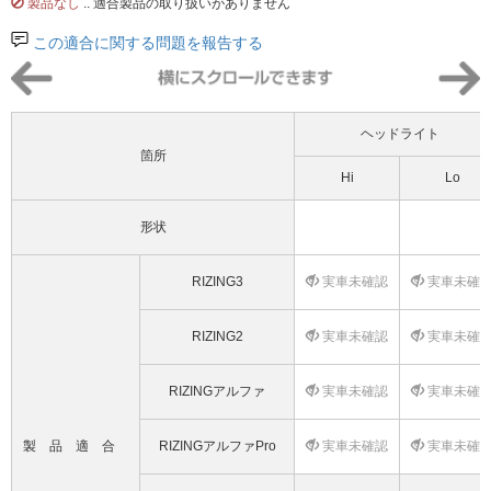
製品なし
.. 適合製品の取り扱いがありません
この適合に関する問題を報告する
ヘッドライト
箇所
Hi
Lo
形状
RIZING3
実車未確認
実車未確
RIZING2
実車未確認
実車未確
RIZINGアルファ
実車未確認
実車未確
製品適合
RIZINGアルファPro
実車未確認
実車未確