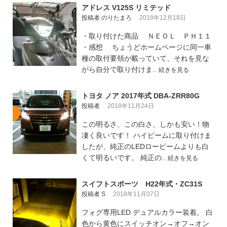
アドレス V125S リミテッド
投稿者 のりたまろ
2018年12月18日
・取り付けた商品 ＮＥＯＬ ＰＨ１１
・感想 ちょうどホームページに同一車
種の取付要領が載っていて、それを見な
がら自分で取り付けま..
続きを見る
トヨタ ノア 2017年式 DBA-ZRR80G
投稿者
2018年11月24日
この明るさ、この白さ、しかも安い！物
凄く良いです！ ハイビームに取り付けま
したが、純正のLEDロービームよりも白
くて明るいです。 純正の..
続きを見る
スイフトスポーツ H22年式・ZC31S
投稿者 S
2018年11月07日
フォグ専用LED デュアルカラー装着。 白
色から黄色にスイッチオン→オフ→オン