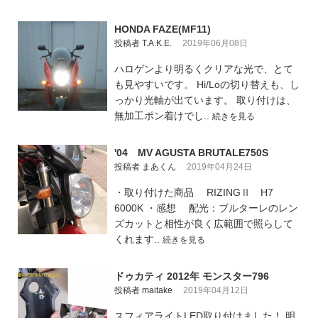
HONDA FAZE(MF11)
投稿者 T.A.K.E.
2019年06月08日
ハロゲンより明るくクリアな光で、とて
も見やすいです。 Hi/Loの切り替えも、し
っかり光軸が出ています。 取り付けは、
無加工ポン着けでし..
続きを見る
'04 MV AGUSTA BRUTALE750S
投稿者 まあくん
2019年04月24日
・取り付けた商品 RIZINGⅡ H7
6000K ・感想 配光：ブルターレのレン
ズカットと相性が良く広範囲で照らして
くれます..
続きを見る
ドゥカティ 2012年 モンスター796
投稿者 maitake
2019年04月12日
スフィアライトLED取り付けました！ 明