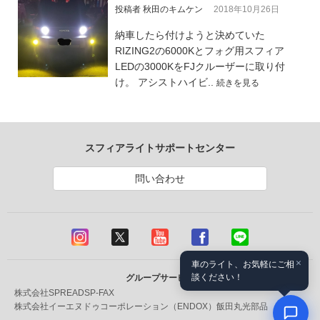
投稿者 秋田のキムケン
2018年10月26日
納車したら付けようと決めていた
RIZING2の6000Kとフォグ用スフィア
LEDの3000KをFJクルーザーに取り付
け。 アシストハイビ..
続きを見る
スフィアライトサポートセンター
問い合わせ
×
車のライト、お気軽にご相
談ください！
グループサービス
株式会社SPREAD
SP-FAX
株式会社イーエヌドゥコーポレーション（ENDOX）
飯田丸光部品