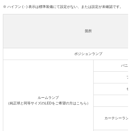
※ ハイフン ( - ) 表示は標準装備にて設定がない、または設定が未確認です。
箇所
ポジションランプ
バニ
フ
セ
ルームランプ
（純正球と同等サイズのLEDをご希望の方はこちら）
カーテシーラン