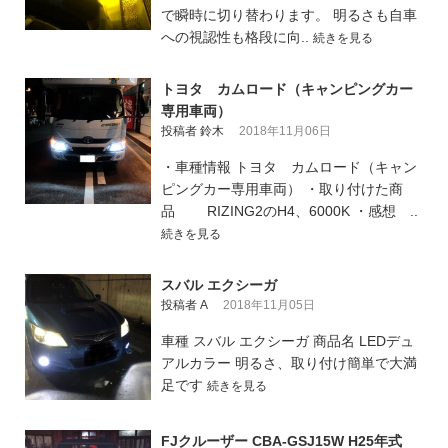
で瞬時に切り替わります。 明るさも自車
への視認性も格段に向..
続きを見る
トヨタ カムロード（キャンピングカー
専用車両）
投稿者 鈴木
2018年11月06日
・車種情報 トヨタ カムロード（キャン
ピングカー専用車両） ・取り付けた商
品 RIZING2のH4、6000K ・感想 ..
続きを見る
スバル エクシーガ
投稿者 A
2018年11月05日
車種 スバル エクシーガ 商品名 LEDデュ
アルカラー 明るさ、取り付け簡単で大満
足です
続きを見る
FJクルーザー CBA-GSJ15W H25年式