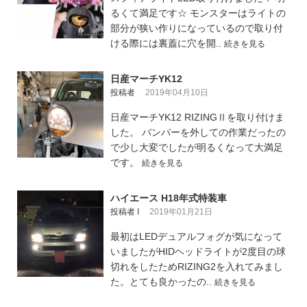
るくて満足です☆ モンスターはライトの
部分が狭い作りになっているので取り付
ける際には裏蓋に穴を開..
続きを見る
日産マーチYK12
投稿者
2019年04月10日
日産マーチYK12 RIZINGⅡを取り付けま
した。 バンパーを外しての作業だったの
で少し大変でしたが明るくなって大満足
です。
続きを見る
ハイエース H18年式特装車
投稿者 I
2019年01月21日
最初はLEDデュアルフォグが気になって
いましたがHIDヘッドライトが2度目の球
切れをしたためRIZING2を入れてみまし
た。とても良かったの..
続きを見る