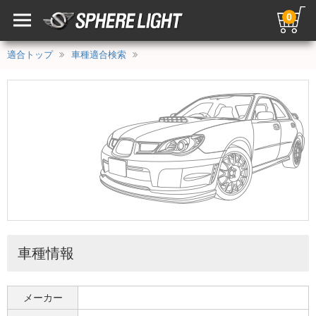
0
適合トップ
車種適合検索
車種情報
メーカー