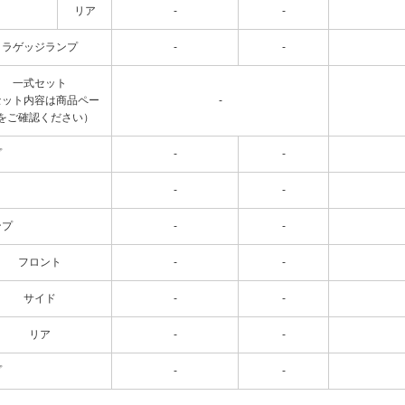
リア
-
-
ラゲッジランプ
-
-
一式セット
セット内容は商品ペー
-
をご確認ください）
プ
-
-
-
-
ンプ
-
-
フロント
-
-
サイド
-
-
リア
-
-
プ
-
-