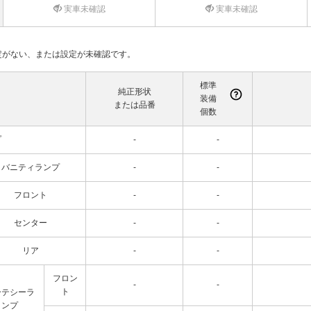
実車未確認
実車未確認
て設定がない、または設定が未確認です。
標準
純正形状
装備
または品番
個数
プ
-
-
バニティランプ
-
-
フロント
-
-
センター
-
-
リア
-
-
フロン
-
-
ト
ーテシーラ
ンプ