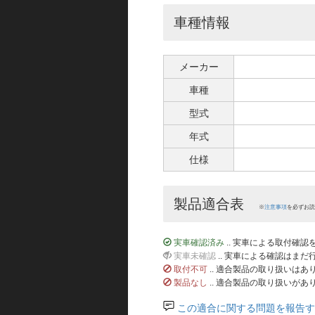
車種情報
メーカー
車種
型式
年式
仕様
製品適合表
※
注意事項
を必ずお読
実車確認済み
.. 実車による取付確
実車未確認
.. 実車による確認はま
取付不可
.. 適合製品の取り扱いは
製品なし
.. 適合製品の取り扱いがあ
この適合に関する問題を報告す