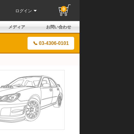
0
ログイン
メディア
お問い合わせ
はじめての方へ
よくある質問
電話でのお問い合わせ
メールお問い合わせ
全国取扱店
全国取付協力店
業販申請フォーム
製品保証申請のご案内
ユーザー登録（保証）
📞 03-4306-0101