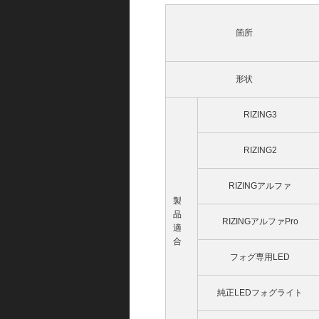
箇所
形状
RIZING3
RIZING2
RIZINGアルファ
製
品
RIZINGアルファPro
適
合
フォグ専用LED
純正LEDフォグライト