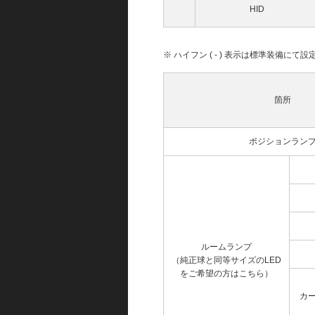
HID
※ ハイフン ( - ) 表示は標準装備に
箇所
ポジションラン
ルームランプ
（純正球と同等サイズのLED
をご希望の方はこちら）
カ