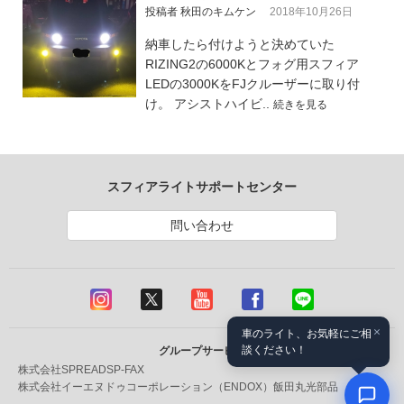
投稿者 秋田のキムケン
2018年10月26日
納車したら付けようと決めていた
RIZING2の6000Kとフォグ用スフィア
LEDの3000KをFJクルーザーに取り付
け。 アシストハイビ..
続きを見る
スフィアライトサポートセンター
問い合わせ
×
車のライト、お気軽にご相
談ください！
グループサービス
株式会社SPREAD
SP-FAX
株式会社イーエヌドゥコーポレーション（ENDOX）
飯田丸光部品