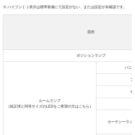
※ ハイフン ( - ) 表示は標準装備にて設定がない、または設定が未確認です。
箇所
ポジションランプ
バニ
フ
セ
ルームランプ
（純正球と同等サイズのLEDをご希望の方はこちら）
カーテシーラン