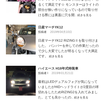
るくて満足です☆ モンスターはライトの
部分が狭い作りになっているので取り付
ける際には裏蓋に穴を開..
続きを見る
日産マーチYK12
投稿者
2019年04月10日
日産マーチYK12 RIZINGⅡを取り付けま
した。 バンパーを外しての作業だったの
で少し大変でしたが明るくなって大満足
です。
続きを見る
ハイエース H18年式特装車
投稿者 I
2019年01月21日
最初はLEDデュアルフォグが気になって
いましたがHIDヘッドライトが2度目の球
切れをしたためRIZING2を入れてみまし
た。とても良かったの..
続きを見る