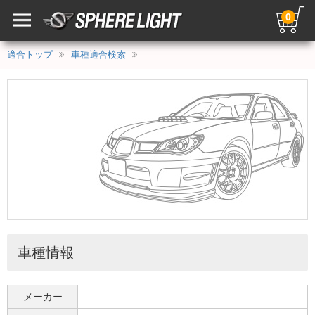
0
適合トップ
車種適合検索
車種情報
メーカー