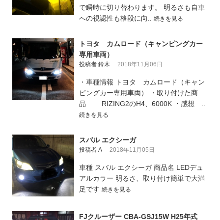
で瞬時に切り替わります。 明るさも自車
への視認性も格段に向..
続きを見る
トヨタ カムロード（キャンピングカー
専用車両）
投稿者 鈴木
2018年11月06日
・車種情報 トヨタ カムロード（キャン
ピングカー専用車両） ・取り付けた商
品 RIZING2のH4、6000K ・感想 ..
続きを見る
スバル エクシーガ
投稿者 A
2018年11月05日
車種 スバル エクシーガ 商品名 LEDデュ
アルカラー 明るさ、取り付け簡単で大満
足です
続きを見る
FJクルーザー CBA-GSJ15W H25年式