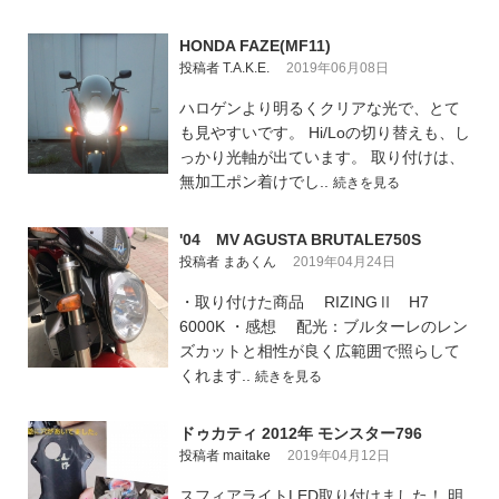
HONDA FAZE(MF11)
投稿者 T.A.K.E.
2019年06月08日
ハロゲンより明るくクリアな光で、とて
も見やすいです。 Hi/Loの切り替えも、し
っかり光軸が出ています。 取り付けは、
無加工ポン着けでし..
続きを見る
'04 MV AGUSTA BRUTALE750S
投稿者 まあくん
2019年04月24日
・取り付けた商品 RIZINGⅡ H7
6000K ・感想 配光：ブルターレのレン
ズカットと相性が良く広範囲で照らして
くれます..
続きを見る
ドゥカティ 2012年 モンスター796
投稿者 maitake
2019年04月12日
スフィアライトLED取り付けました！ 明