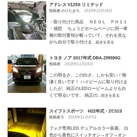
アドレス V125S リミテッド
投稿者 のりたまろ
2018年12月18日
・取り付けた商品 ＮＥＯＬ ＰＨ１１
・感想 ちょうどホームページに同一車
種の取付要領が載っていて、それを見な
がら自分で取り付けま..
続きを見る
トヨタ ノア 2017年式 DBA-ZRR80G
投稿者
2018年11月24日
この明るさ、この白さ、しかも安い！物
凄く良いです！ ハイビームに取り付けま
したが、純正のLEDロービームよりも白
くて明るいです。 純正の..
続きを見る
スイフトスポーツ H22年式・ZC31S
投稿者 S
2018年11月07日
フォグ専用LED デュアルカラー装着。 白
色から黄色にスイッチオン→オフ→オン