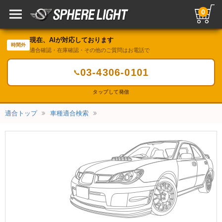
0
現在、AIが対応しております
時間外
適合確認・在庫確認・その他のご質問はお電話で
03-4306-0101
📞
タップして発信
適合トップ
車種適合検索