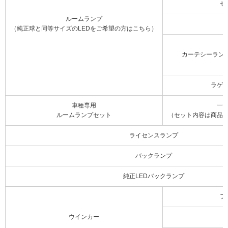
セ
ルームランプ
（純正球と同等サイズのLEDをご希望の方はこちら）
カーテシーラン
ラゲ
車種専用
一
ルームランプセット
（セット内容は商品
ライセンスランプ
バックランプ
純正LEDバックランプ
フ
ウインカー