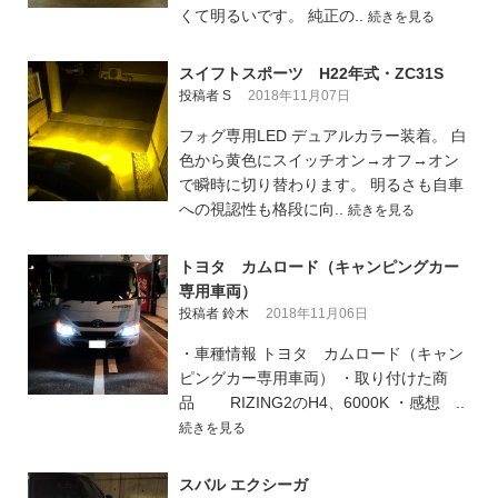
くて明るいです。 純正の..
続きを見る
スイフトスポーツ H22年式・ZC31S
投稿者 S
2018年11月07日
フォグ専用LED デュアルカラー装着。 白
色から黄色にスイッチオン→オフ→オン
で瞬時に切り替わります。 明るさも自車
への視認性も格段に向..
続きを見る
トヨタ カムロード（キャンピングカー
専用車両）
投稿者 鈴木
2018年11月06日
・車種情報 トヨタ カムロード（キャン
ピングカー専用車両） ・取り付けた商
品 RIZING2のH4、6000K ・感想 ..
続きを見る
スバル エクシーガ