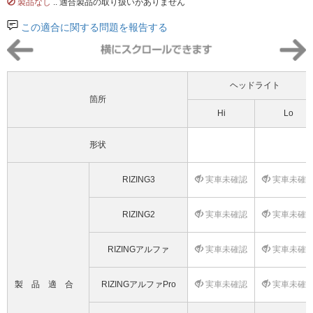
製品なし
.. 適合製品の取り扱いがありません
この適合に関する問題を報告する
ヘッドライト
箇所
Hi
Lo
形状
RIZING3
実車未確認
実車未確
RIZING2
実車未確認
実車未確
RIZINGアルファ
実車未確認
実車未確
製品適合
RIZINGアルファPro
実車未確認
実車未確