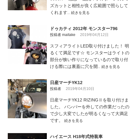
ズカットと相性が良く広範囲で照らして
くれます..
続きを見る
ドゥカティ 2012年 モンスター796
投稿者 maitake
2019年04月12日
スフィアライトLED取り付けました！ 明
るくて満足です☆ モンスターはライトの
部分が狭い作りになっているので取り付
ける際には裏蓋に穴を開..
続きを見る
日産マーチYK12
投稿者
2019年04月10日
日産マーチYK12 RIZINGⅡを取り付けま
した。 バンパーを外しての作業だったの
で少し大変でしたが明るくなって大満足
です。
続きを見る
ハイエース H18年式特装車