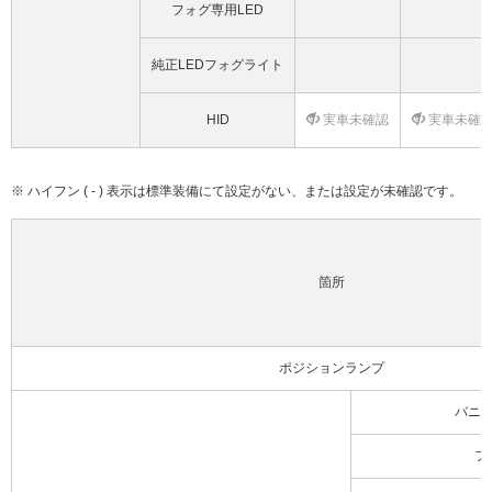
フォグ専用LED
純正LEDフォグライト
HID
実車未確認
実車未確
※ ハイフン ( - ) 表示は標準装備にて設定がない、または設定が未確認です。
箇所
ポジションランプ
バニ
フ