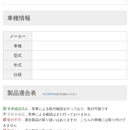
車種情報
メーカー
車種
型式
年式
仕様
製品適合表
※
注意事項
を必ずお読みください
実車確認済み
.. 実車による取付確認を行っており、取付可能です
実車未確認
.. 実車による確認はまだ行っておりません
取付不可
.. 適合製品の取り扱いはありますが、こちらの車種には取り付けで
きません