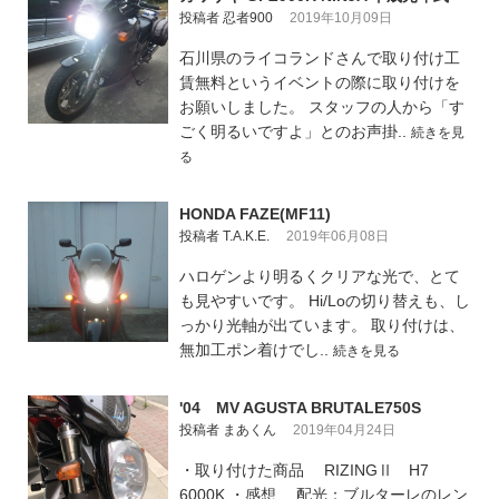
投稿者 忍者900
2019年10月09日
石川県のライコランドさんで取り付け工
賃無料というイベントの際に取り付けを
お願いしました。 スタッフの人から「す
ごく明るいですよ」とのお声掛..
続きを見
る
HONDA FAZE(MF11)
投稿者 T.A.K.E.
2019年06月08日
ハロゲンより明るくクリアな光で、とて
も見やすいです。 Hi/Loの切り替えも、し
っかり光軸が出ています。 取り付けは、
無加工ポン着けでし..
続きを見る
'04 MV AGUSTA BRUTALE750S
投稿者 まあくん
2019年04月24日
・取り付けた商品 RIZINGⅡ H7
6000K ・感想 配光：ブルターレのレン