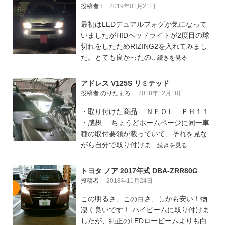
投稿者 I
2019年01月21日
最初はLEDデュアルフォグが気になって
いましたがHIDヘッドライトが2度目の球
切れをしたためRIZING2を入れてみまし
た。とても良かったの..
続きを見る
アドレス V125S リミテッド
投稿者 のりたまろ
2018年12月18日
・取り付けた商品 ＮＥＯＬ ＰＨ１１
・感想 ちょうどホームページに同一車
種の取付要領が載っていて、それを見な
がら自分で取り付けま..
続きを見る
トヨタ ノア 2017年式 DBA-ZRR80G
投稿者
2018年11月24日
この明るさ、この白さ、しかも安い！物
凄く良いです！ ハイビームに取り付けま
したが、純正のLEDロービームよりも白