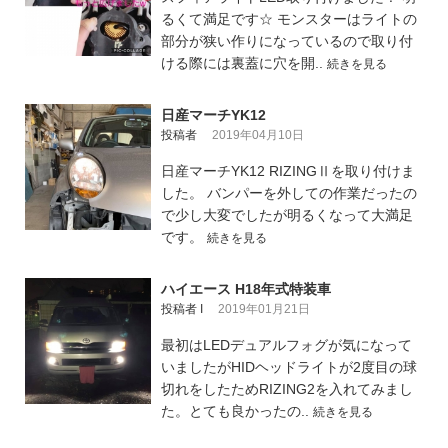
るくて満足です☆ モンスターはライトの
部分が狭い作りになっているので取り付
ける際には裏蓋に穴を開..
続きを見る
日産マーチYK12
投稿者
2019年04月10日
日産マーチYK12 RIZINGⅡを取り付けま
した。 バンパーを外しての作業だったの
で少し大変でしたが明るくなって大満足
です。
続きを見る
ハイエース H18年式特装車
投稿者 I
2019年01月21日
最初はLEDデュアルフォグが気になって
いましたがHIDヘッドライトが2度目の球
切れをしたためRIZING2を入れてみまし
た。とても良かったの..
続きを見る