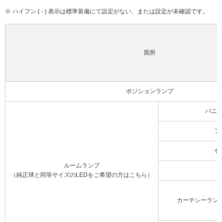
※ ハイフン ( - ) 表示は標準装備にて設定がない、または設定が未確認です。
箇所
ポジションランプ
バニ
フ
セ
ルームランプ
（純正球と同等サイズのLEDをご希望の方はこちら）
カーテシーラン