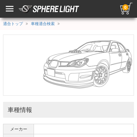
0
適合トップ
車種適合検索
車種情報
メーカー