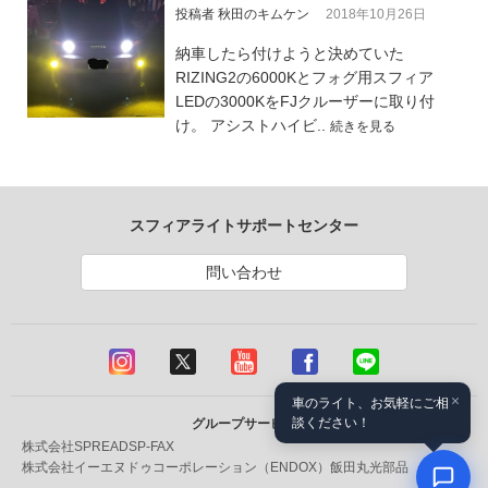
投稿者 秋田のキムケン
2018年10月26日
納車したら付けようと決めていた
RIZING2の6000Kとフォグ用スフィア
LEDの3000KをFJクルーザーに取り付
け。 アシストハイビ..
続きを見る
スフィアライトサポートセンター
問い合わせ
×
車のライト、お気軽にご相
談ください！
グループサービス
株式会社SPREAD
SP-FAX
株式会社イーエヌドゥコーポレーション（ENDOX）
飯田丸光部品