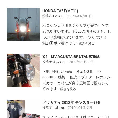
HONDA FAZE(MF11)
投稿者 T.A.K.E.
2019年06月08日
ハロゲンより明るくクリアな光で、とて
も見やすいです。 Hi/Loの切り替えも、し
っかり光軸が出ています。 取り付けは、
無加工ポン着けでし..
続きを見る
'04 MV AGUSTA BRUTALE750S
投稿者 まあくん
2019年04月24日
・取り付けた商品 RIZINGⅡ H7
6000K ・感想 配光：ブルターレのレン
ズカットと相性が良く広範囲で照らして
くれます..
続きを見る
ドゥカティ 2012年 モンスター796
投稿者 maitake
2019年04月12日
スフィアライトLED取り付けました！ 明