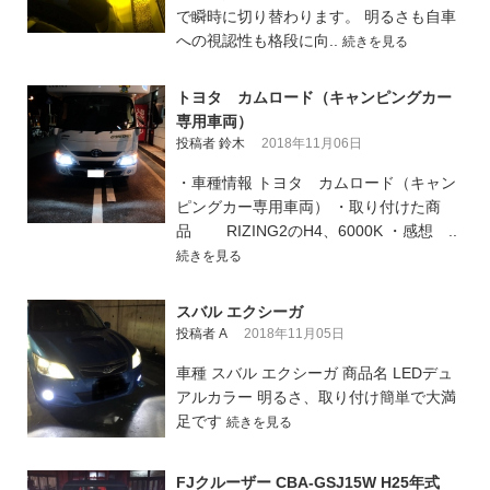
で瞬時に切り替わります。 明るさも自車
への視認性も格段に向..
続きを見る
トヨタ カムロード（キャンピングカー
専用車両）
投稿者 鈴木
2018年11月06日
・車種情報 トヨタ カムロード（キャン
ピングカー専用車両） ・取り付けた商
品 RIZING2のH4、6000K ・感想 ..
続きを見る
スバル エクシーガ
投稿者 A
2018年11月05日
車種 スバル エクシーガ 商品名 LEDデュ
アルカラー 明るさ、取り付け簡単で大満
足です
続きを見る
FJクルーザー CBA-GSJ15W H25年式