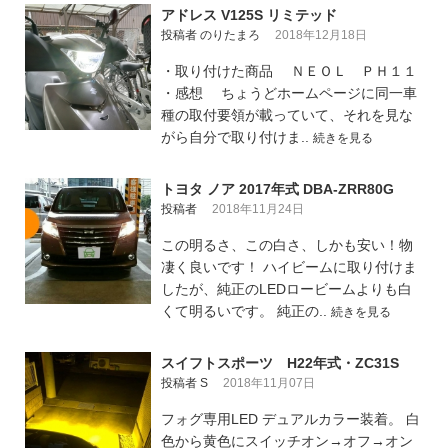
アドレス V125S リミテッド
投稿者 のりたまろ
2018年12月18日
・取り付けた商品 ＮＥＯＬ ＰＨ１１
・感想 ちょうどホームページに同一車
種の取付要領が載っていて、それを見な
がら自分で取り付けま..
続きを見る
トヨタ ノア 2017年式 DBA-ZRR80G
投稿者
2018年11月24日
この明るさ、この白さ、しかも安い！物
凄く良いです！ ハイビームに取り付けま
したが、純正のLEDロービームよりも白
くて明るいです。 純正の..
続きを見る
スイフトスポーツ H22年式・ZC31S
投稿者 S
2018年11月07日
フォグ専用LED デュアルカラー装着。 白
色から黄色にスイッチオン→オフ→オン