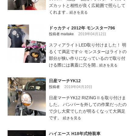
ズカットと相性が良く広範囲で照らして
くれます..
続きを見る
ドゥカティ 2012年 モンスター796
投稿者 maitake
2019年04月12日
スフィアライトLED取り付けました！ 明
るくて満足です☆ モンスターはライトの
部分が狭い作りになっているので取り付
ける際には裏蓋に穴を開..
続きを見る
日産マーチYK12
投稿者
2019年04月10日
日産マーチYK12 RIZINGⅡを取り付けま
した。 バンパーを外しての作業だったの
で少し大変でしたが明るくなって大満足
です。
続きを見る
ハイエース H18年式特装車