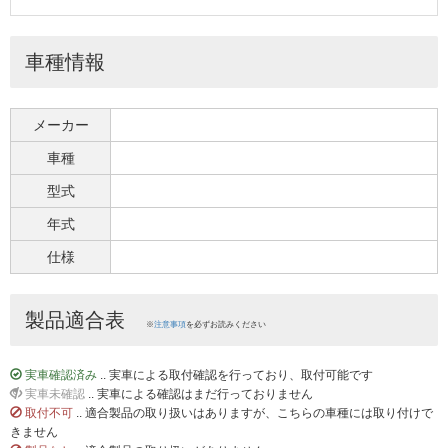
車種情報
メーカー
車種
型式
年式
仕様
製品適合表
※
注意事項
を必ずお読みください
実車確認済み
.. 実車による取付確認を行っており、取付可能です
実車未確認
.. 実車による確認はまだ行っておりません
取付不可
.. 適合製品の取り扱いはありますが、こちらの車種には取り付けで
きません