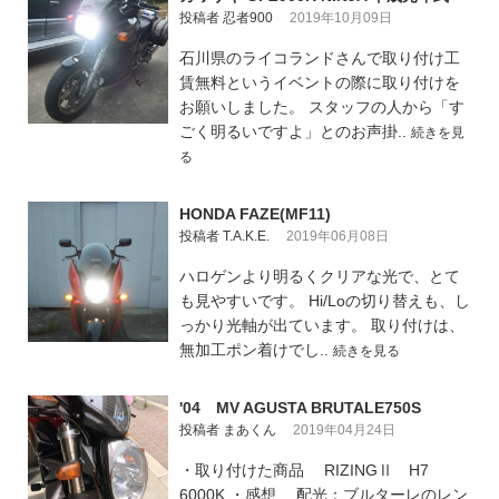
投稿者 忍者900
2019年10月09日
石川県のライコランドさんで取り付け工
賃無料というイベントの際に取り付けを
お願いしました。 スタッフの人から「す
ごく明るいですよ」とのお声掛..
続きを見
る
HONDA FAZE(MF11)
投稿者 T.A.K.E.
2019年06月08日
ハロゲンより明るくクリアな光で、とて
も見やすいです。 Hi/Loの切り替えも、し
っかり光軸が出ています。 取り付けは、
無加工ポン着けでし..
続きを見る
'04 MV AGUSTA BRUTALE750S
投稿者 まあくん
2019年04月24日
・取り付けた商品 RIZINGⅡ H7
6000K ・感想 配光：ブルターレのレン