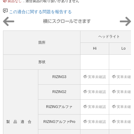
製品なし
.. 適合製品の取り扱いがありません
この適合に関する問題を報告する
ヘッドライト
箇所
Hi
Lo
形状
RIZING3
実車未確認
実車未確
RIZING2
実車未確認
実車未確
RIZINGアルファ
実車未確認
実車未確
製品適合
RIZINGアルファPro
実車未確認
実車未確