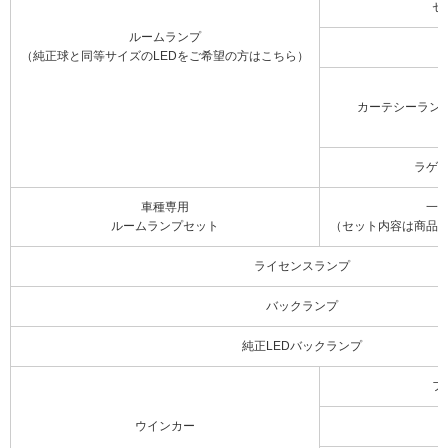
セ
ルームランプ
（純正球と同等サイズのLEDをご希望の方はこちら）
カーテシーラン
ラゲ
車種専用
一
ルームランプセット
（セット内容は商品
ライセンスランプ
バックランプ
純正LEDバックランプ
フ
ウインカー