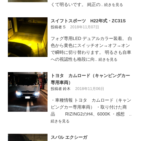
くて明るいです。 純正の..
続きを見る
スイフトスポーツ H22年式・ZC31S
投稿者 S
2018年11月07日
フォグ専用LED デュアルカラー装着。 白
色から黄色にスイッチオン→オフ→オン
で瞬時に切り替わります。 明るさも自車
への視認性も格段に向..
続きを見る
トヨタ カムロード（キャンピングカー
専用車両）
投稿者 鈴木
2018年11月06日
・車種情報 トヨタ カムロード（キャン
ピングカー専用車両） ・取り付けた商
品 RIZING2のH4、6000K ・感想 ..
続きを見る
スバル エクシーガ