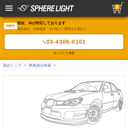
0
現在、AIが対応しております
時間外
適合確認・在庫確認・その他のご質問はお電話で
03-4306-0101
📞
タップして発信
適合トップ
車種適合検索