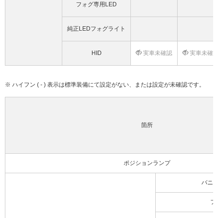
フォグ専用LED
純正LEDフォグライト
HID
実車未確認
実車未確
※ ハイフン ( - ) 表示は標準装備にて設定がない、または設定が未確認です。
箇所
ポジションランプ
バニ
フ