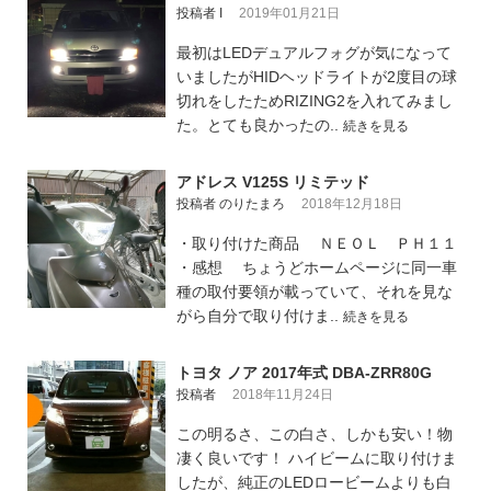
投稿者 I
2019年01月21日
最初はLEDデュアルフォグが気になって
いましたがHIDヘッドライトが2度目の球
切れをしたためRIZING2を入れてみまし
た。とても良かったの..
続きを見る
アドレス V125S リミテッド
投稿者 のりたまろ
2018年12月18日
・取り付けた商品 ＮＥＯＬ ＰＨ１１
・感想 ちょうどホームページに同一車
種の取付要領が載っていて、それを見な
がら自分で取り付けま..
続きを見る
トヨタ ノア 2017年式 DBA-ZRR80G
投稿者
2018年11月24日
この明るさ、この白さ、しかも安い！物
凄く良いです！ ハイビームに取り付けま
したが、純正のLEDロービームよりも白