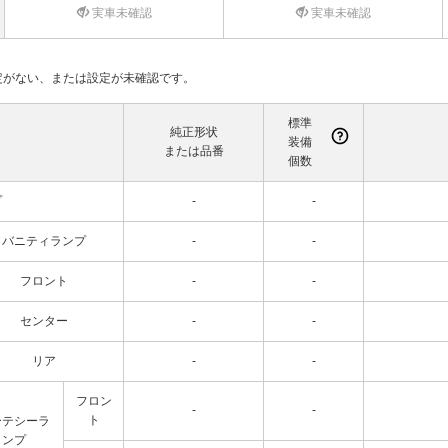
実車未確認
実車未確認
て設定がない、または設定が未確認です。
標準
純正形状
装備
または品番
個数
プ
-
-
バニティランプ
-
-
フロント
-
-
センター
-
-
リア
-
-
フロン
-
-
ト
ーテシーラ
ンプ