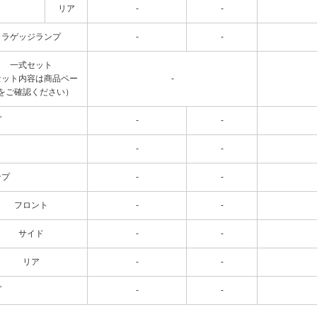
リア
-
-
ラゲッジランプ
-
-
一式セット
セット内容は商品ペー
-
をご確認ください）
プ
-
-
-
-
ンプ
-
-
フロント
-
-
サイド
-
-
リア
-
-
プ
-
-