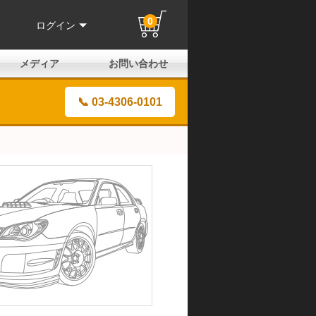
0
ログイン
メディア
お問い合わせ
はじめての方へ
よくある質問
電話でのお問い合わせ
メールお問い合わせ
全国取扱店
全国取付協力店
業販申請フォーム
製品保証申請のご案内
ユーザー登録（保証）
📞 03-4306-0101