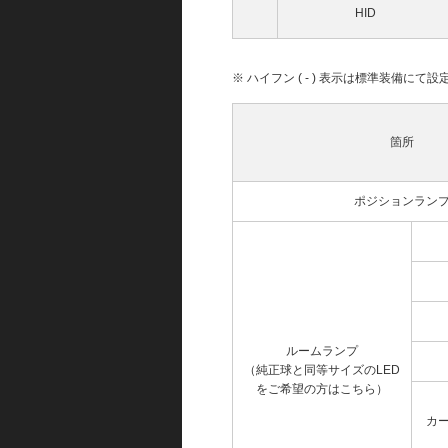
HID
※ ハイフン ( - ) 表示は標準装備に
箇所
ポジションラン
ルームランプ
（純正球と同等サイズのLED
をご希望の方はこちら）
カ