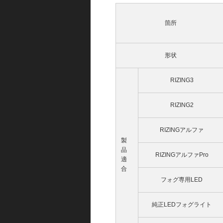
箇所
形状
RIZING3
RIZING2
RIZINGアルファ
製
品
RIZINGアルファPro
適
合
フォグ専用LED
純正LEDフォグライト