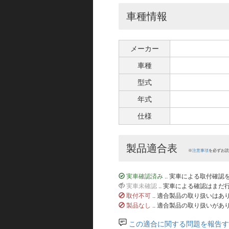
車種情報
メーカー
車種
型式
年式
仕様
製品適合表
※
注意事項
を必ずお読
実車確認済み
.. 実車による取付確
実車未確認
.. 実車による確認はま
取付不可
.. 適合製品の取り扱いは
製品なし
.. 適合製品の取り扱いがあ
この適合に関する問題を報告す