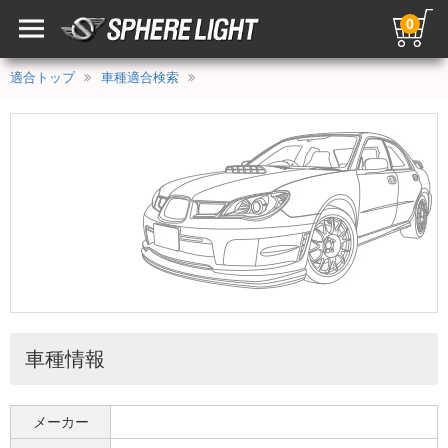
0
適合トップ
車種適合検索
車種情報
メーカー