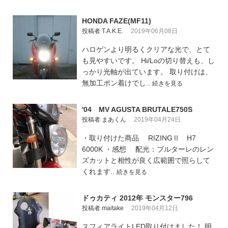
HONDA FAZE(MF11)
投稿者 T.A.K.E.
2019年06月08日
ハロゲンより明るくクリアな光で、とて
も見やすいです。 Hi/Loの切り替えも、し
っかり光軸が出ています。 取り付けは、
無加工ポン着けでし..
続きを見る
'04 MV AGUSTA BRUTALE750S
投稿者 まあくん
2019年04月24日
・取り付けた商品 RIZINGⅡ H7
6000K ・感想 配光：ブルターレのレン
ズカットと相性が良く広範囲で照らして
くれます..
続きを見る
ドゥカティ 2012年 モンスター796
投稿者 maitake
2019年04月12日
スフィアライトLED取り付けました！ 明