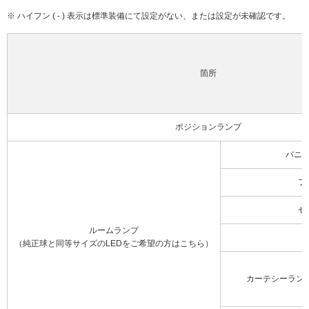
※ ハイフン ( - ) 表示は標準装備にて設定がない、または設定が未確認です。
箇所
ポジションランプ
バニ
フ
セ
ルームランプ
（純正球と同等サイズのLEDをご希望の方はこちら）
カーテシーラン