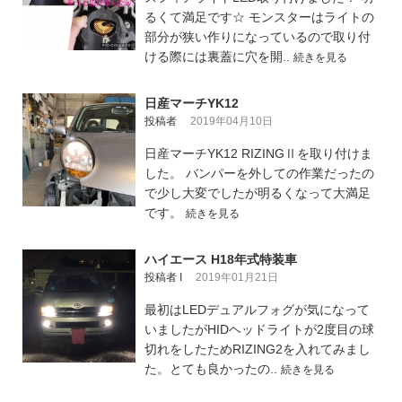
るくて満足です☆ モンスターはライトの
部分が狭い作りになっているので取り付
ける際には裏蓋に穴を開..
続きを見る
日産マーチYK12
投稿者
2019年04月10日
日産マーチYK12 RIZINGⅡを取り付けま
した。 バンパーを外しての作業だったの
で少し大変でしたが明るくなって大満足
です。
続きを見る
ハイエース H18年式特装車
投稿者 I
2019年01月21日
最初はLEDデュアルフォグが気になって
いましたがHIDヘッドライトが2度目の球
切れをしたためRIZING2を入れてみまし
た。とても良かったの..
続きを見る