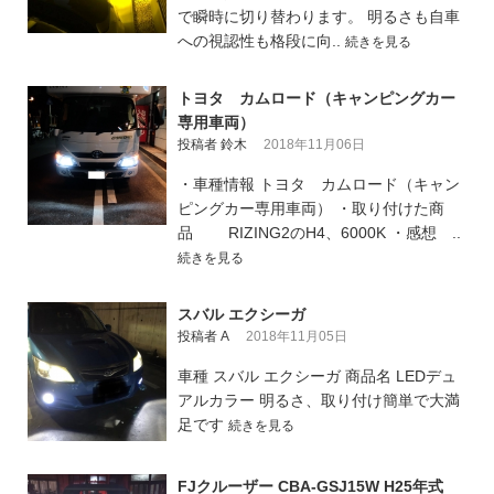
で瞬時に切り替わります。 明るさも自車
への視認性も格段に向..
続きを見る
トヨタ カムロード（キャンピングカー
専用車両）
投稿者 鈴木
2018年11月06日
・車種情報 トヨタ カムロード（キャン
ピングカー専用車両） ・取り付けた商
品 RIZING2のH4、6000K ・感想 ..
続きを見る
スバル エクシーガ
投稿者 A
2018年11月05日
車種 スバル エクシーガ 商品名 LEDデュ
アルカラー 明るさ、取り付け簡単で大満
足です
続きを見る
FJクルーザー CBA-GSJ15W H25年式