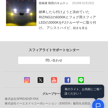
投稿者 秋田のキムケン
2018年10月26日
納車したら付けようと決めていた
RIZING2の6000Kとフォグ用スフィア
LEDの3000KをFJクルーザーに取り付
け。 アシストハイビ..
続きを見る
スフィアライトサポートセンター
問い合わせ
×
車のライト、お気軽にご相
談ください！
グループサービス
株式会社SPREAD
SP-FAX
株式会社イーエヌドゥコーポレーション（ENDOX）
飯田丸光部品