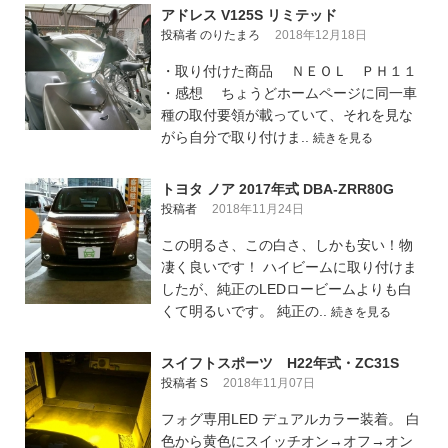
アドレス V125S リミテッド
投稿者 のりたまろ
2018年12月18日
・取り付けた商品 ＮＥＯＬ ＰＨ１１
・感想 ちょうどホームページに同一車
種の取付要領が載っていて、それを見な
がら自分で取り付けま..
続きを見る
トヨタ ノア 2017年式 DBA-ZRR80G
投稿者
2018年11月24日
この明るさ、この白さ、しかも安い！物
凄く良いです！ ハイビームに取り付けま
したが、純正のLEDロービームよりも白
くて明るいです。 純正の..
続きを見る
スイフトスポーツ H22年式・ZC31S
投稿者 S
2018年11月07日
フォグ専用LED デュアルカラー装着。 白
色から黄色にスイッチオン→オフ→オン